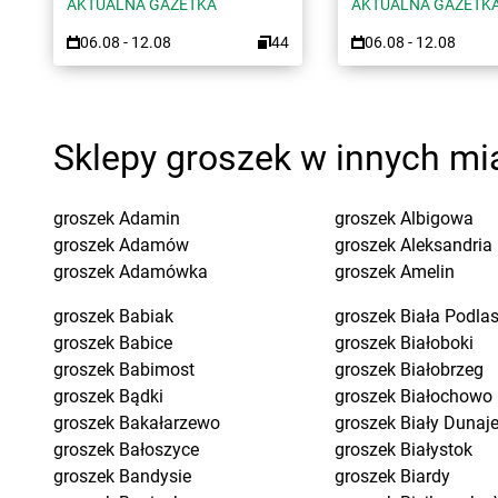
AKTUALNA GAZETKA
AKTUALNA GAZETK
06.08 - 12.08
44
06.08 - 12.08
Sklepy groszek w innych mi
groszek
Adamin
groszek
Albigowa
groszek
Adamów
groszek
Aleksandria
groszek
Adamówka
groszek
Amelin
groszek
Babiak
groszek
Biała Podla
groszek
Babice
groszek
Białoboki
groszek
Babimost
groszek
Białobrzeg
groszek
Bądki
groszek
Białochowo
groszek
Bakałarzewo
groszek
Biały Dunaj
groszek
Bałoszyce
groszek
Białystok
groszek
Bandysie
groszek
Biardy