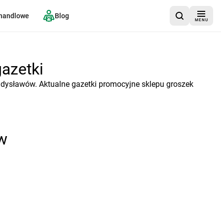
 handlowe
Blog
MENU
azetki
adysławów. Aktualne gazetki promocyjne sklepu groszek
w