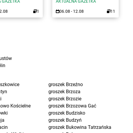
 GAZETKA
AKTUALNA GAZETKA
12.08
1
06.08 - 12.08
11
ustów
lin
eszkowice
groszek
Brzeźno
atyn
groszek
Brzoza
i
groszek
Brzozie
kowo Kościelne
groszek
Brzozowa Gać
ówki
groszek
Budzisko
uja
groszek
Budzyń
acin
groszek
Bukowina Tatrzańska