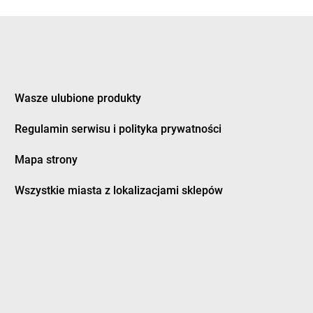
eczno
groszek
Dziewkowice
kozy
ągówka
Wasze ulubione produkty
cowa
groszek
Furmany
dek
Regulamin serwisu i polityka prywatności
dman
Mapa strony
twica
groszek
Grodzisk Wielkopolski
zczanowo
groszek
Grodzisko
Wszystkie miasta z lokalizacjami sklepów
zczyn
groszek
Gromnik
ino
groszek
Gromoty
dowo
groszek
Gronków
bica
groszek
GROSZEK
bina
groszek
Groszki
bno
groszek
Grudziądz
bowiec
groszek
Grupa