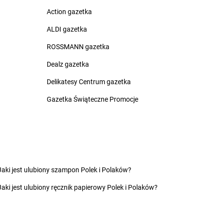
lice
groszek
Czerwin
Action gazetka
na Białostocka
groszek
Czerwonak
rna Woda
groszek
Czerwonka
ALDI gazetka
rnia
groszek
Częstkowo
ROSSMANN gazetka
rnków
groszek
Częstoborowice
rnolas
groszek
Częstochowa
Dealz gazetka
rnówczyn
groszek
Człuchów
Delikatesy Centrum gazetka
chów
groszek
Czudec
chowice-Dziedzice
groszek
Czyżowice
Gazetka Świąteczne Promocje
inikowice
groszek
Dylewo
inów
groszek
Dynów
ęgowice
groszek
Dziadoch
wsko
groszek
Dziecinów
Jaki jest ulubiony szampon Polek i Polaków?
hojów
groszek
Dzięcioły
Jaki jest ulubiony ręcznik papierowy Polek i Polaków?
szew
groszek
Dziemianówka
ewce
groszek
Dziemionna
ycim
groszek
Dzietrzychowo