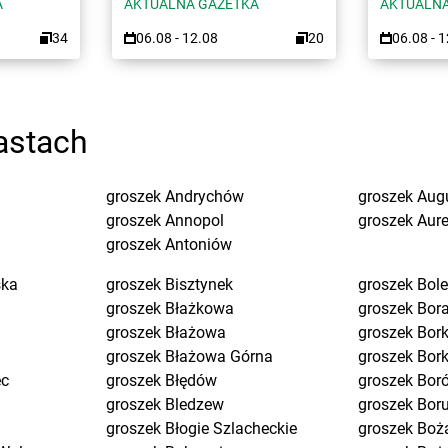
A
AKTUALNA GAZETKA
AKTUALNA
34
06.08 - 12.08
20
06.08 - 
astach
groszek
Andrychów
groszek
Aug
groszek
Annopol
groszek
Aure
groszek
Antoniów
ska
groszek
Bisztynek
groszek
Bol
groszek
Błażkowa
groszek
Bor
groszek
Błażowa
groszek
Bork
groszek
Błażowa Górna
groszek
Bor
ec
groszek
Błędów
groszek
Bor
groszek
Bledzew
groszek
Bor
groszek
Błogie Szlacheckie
groszek
Boż