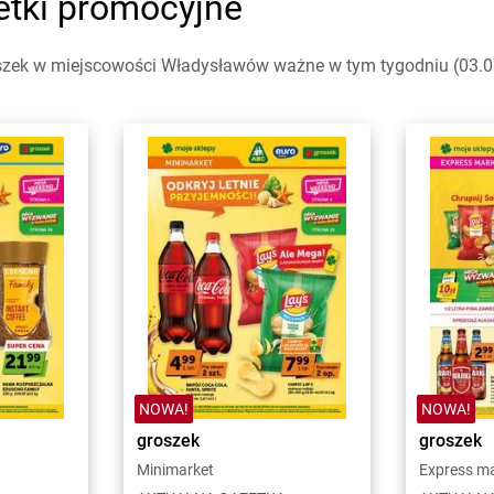
tki promocyjne
szek w miejscowości Władysławów ważne w tym tygodniu (03.08 
NOWA!
NOWA!
groszek
groszek
Minimarket
Express m