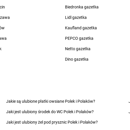
groszek
Chwaszczyno
groszek
Czap
cin
Biedronka gazetka
groszek
Ciche
groszek
Czar
groszek
Cichostów-Kolonia
groszek
Cza
szawa
Lidl gazetka
groszek
Ciechanów
groszek
Cza
ów
Kaufland gazetka
groszek
Ciechocin
groszek
Cza
groszek
Ciechocinek
groszek
Cza
zawa
PEPCO gazetka
groszek
Cięcina
groszek
Cza
k
Netto gazetka
groszek
Cienin Zaborny
groszek
Cze
groszek
Cieszanów
groszek
Cze
Dino gazetka
groszek
Dobry
groszek
Dom
groszek
Dobryń Duży
groszek
Dom
groszek
Dobrynin
groszek
Dor
groszek
Dobrzenice Małe
groszek
Dra
Jakie są ulubione płatki owsiane Polek i Polaków?
groszek
Dobrzykowice
groszek
Dro
Jaki jest ulubiony środek do WC Polek i Polaków?
groszek
Dobrzyniewo
groszek
Dro
groszek
Dolany
groszek
Drz
Jaki jest ulubiony żel pod prysznic Polek i Polaków?
groszek
Dolina
groszek
Drz