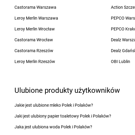
groszek
Charzewice
groszek
Chojnice
Castorama Warszawa
Action Szcze
groszek
Chełchy
groszek
Chojnów
groszek
Chełm
groszek
Chorki
Leroy Merlin Warszawa
PEPCO War
groszek
Chmiel
groszek
Chorzelów
Leroy Merlin Wrocław
PEPCO Krak
groszek
Chmielek
groszek
Chorzeszów
groszek
Chmielinko
groszek
Chorzew
Castorama Wrocław
Dealz Wars
groszek
Chmielnik
groszek
Chorzów
Castorama Rzeszów
Dealz Gdańs
groszek
Chobrzany
groszek
Chroberz
groszek
Chochołów
groszek
Chrusty
Leroy Merlin Rzeszów
OBI Lublin
groszek
Ćwiklice
groszek
Dąbie
groszek
Dębica
Ulubione produkty użytkowników
groszek
Dąbrowa
groszek
Dębie
groszek
Dąbrowa Białostocka
groszek
Dęblin
groszek
Dąbrowa Górnicza
groszek
Dębno
Jakie jest ulubione mleko Polek i Polaków?
groszek
Dąbrowa Rzeczycka
groszek
Dębogóra
Jaki jest ulubiony papier toaletowy Polek i Polaków?
groszek
Dąbrowa Tarnowska
groszek
Debrzno
groszek
Dąbrówka
groszek
Dereczanka
Jaka jest ulubiona woda Polek i Polaków?
groszek
Daleszyce
groszek
Długie