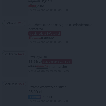
16,85 zł
23,49 zł
dino
Oferta ważna od 05.08 do 11.08
Trend:
2276
art. chemiczne do sprzątania i odświeżacze
Trend: 2276
powietrza
drugiprodukt 80% taniej
Kaufland
Oferta ważna od 06.08 do 11.08
Trend:
2276
Trend: 2276
Piwo Żywiec
11,96 zł
przy zakupie 2x4-pack
Intermarche
Oferta ważna od 06.08 do 12.08
Trend:
2274
Trend: 2274
Piżama dziewczęca Stitch
35,00 zł
PEPCO
Oferta ważna od 06.08 do 12.08