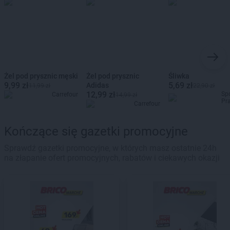
Żel pod prysznic męski
Żel pod prysznic
Śliwka
9,99 zł
5,69 zł
Adidas
11,99 zł
22,90 zł
12,99 zł
Sp
Carrefour
14,99 zł
Pr
Carrefour
Kończące się gazetki promocyjne
Sprawdź gazetki promocyjne, w których masz ostatnie 24h
na złapanie ofert promocyjnych, rabatów i ciekawych okazji