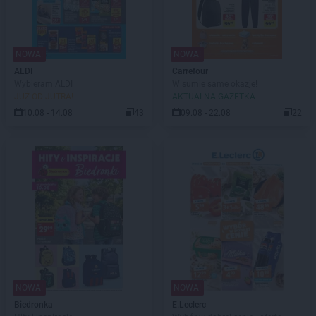
NOWA!
NOWA!
ALDI
Carrefour
Wybieram ALDI
W sumie same okazje!
JUŻ OD JUTRA!
AKTUALNA GAZETKA
10.08 - 14.08
43
09.08 - 22.08
22
NOWA!
NOWA!
Biedronka
E.Leclerc