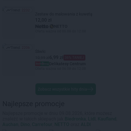
Trend:
2232
Trend: 2232
Zestaw do malowania z kuwetą
12,00 zł
NETTO
Oferta ważna od 06.08 do 12.08
Trend:
2206
Trend: 2206
Śliwki
6,99 zł
10,99 zł
36% TANIEJ
Delikatesy Centrum
Oferta ważna od 06.08 do 12.08
Zobacz wszystkie hity dnia
Najlepsze promocje
Najlepsze promocje w dniu 09.08.2026, które możesz
znaleźć w takich sklepach jak
Biedronka
,
Lidl
,
Kaufland
,
Auchan
,
Dino
,
Carrefour
,
NETTO
oraz
ALDI