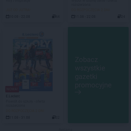
Hity i inspiracje
Wybór w dobrej cenie - oferta
rozszerzona
JUŻ OD JUTRA!
DO ROZPOCZĘCIA 2 DNI
10.08 - 22.08
44
11.08 - 22.08
24
Zobacz
wszystkie
gazetki
promocyjne
NOWA!
E.Leclerc
Powrót do szkoły - oferta
rozszerzona
DO ROZPOCZĘCIA 2 DNI
11.08 - 31.08
32
Reklama