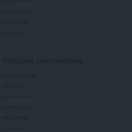
PEPCO Kraków
Dealz Warszawa
Dealz Gdańsk
OBI Lublin
Popularne sieci handlowe
Biedronka gazetka
Lidl gazetka
Kaufland gazetka
PEPCO gazetka
Netto gazetka
Dino gazetka