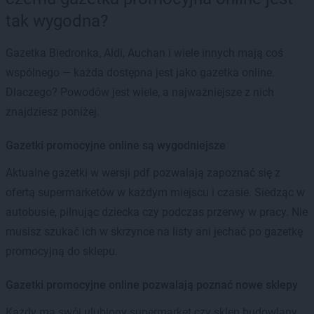
tak wygodna?
Gazetka Biedronka, Aldi, Auchan i wiele innych mają coś
wspólnego — każda dostępna jest jako gazetka online.
Dlaczego? Powodów jest wiele, a najważniejsze z nich
znajdziesz poniżej.
Gazetki promocyjne online są wygodniejsze
Aktualne gazetki w wersji pdf pozwalają zapoznać się z
ofertą supermarketów w każdym miejscu i czasie. Siedząc w
autobusie, pilnując dziecka czy podczas przerwy w pracy. Nie
musisz szukać ich w skrzynce na listy ani jechać po gazetkę
promocyjną do sklepu.
Gazetki promocyjne online pozwalają poznać nowe sklepy
Każdy ma swój ulubiony supermarket czy sklep budowlany.