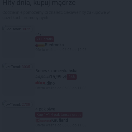
Hity dnia, kupuj mądrze
Codziennie pomożemy Ci znaleźć ciekawe hity zakupowe w
gazetkach promocyjnych
Trend:
3072
Trend: 3072
skyr
2+1 gratis
Biedronka
Oferta ważna od 06.08 do 12.08
Trend:
3035
Trend: 3035
Borówka amerykańska
15,99 zł
24,99 zł
-36%
dino
Oferta ważna od 05.08 do 11.08
Trend:
2730
Trend: 2730
4-pak piwa
Kup 1+1 4-pak tańszy gratis
Kaufland
Oferta ważna od 06.08 do 11.08