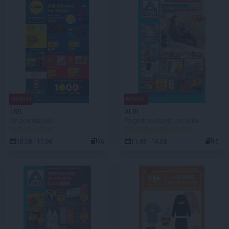
NOWA!
NOWA!
LIDL
ALDI
Od poniedziałku
Wygodna odzież i nie tylko!
JUŻ OD JUTRA!
DO ROZPOCZĘCIA 2 DNI
10.08 - 11.08
96
11.08 - 14.08
15