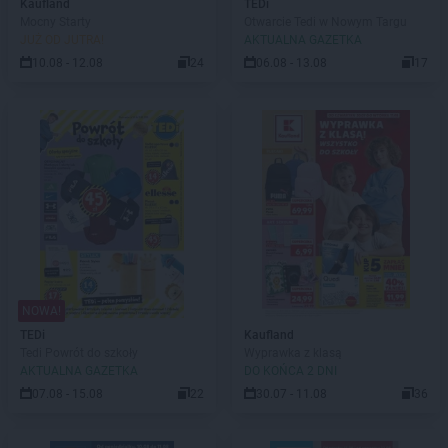
Kaufland
TEDi
Mocny Starty
Otwarcie Tedi w Nowym Targu
JUŻ OD JUTRA!
AKTUALNA GAZETKA
10.08 - 12.08
24
06.08 - 13.08
17
NOWA!
TEDi
Kaufland
Tedi Powrót do szkoły
Wyprawka z klasą
AKTUALNA GAZETKA
DO KOŃCA 2 DNI
07.08 - 15.08
22
30.07 - 11.08
36