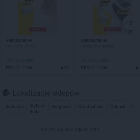
BRICOMARCHE
BRICOMARCHE
HOT cena Online!
Nasze ceny rządzą!
OSTATNI DZIEŃ!
OSTATNI DZIEŃ!
29.07 - 09.08
15
29.07 - 09.08
Lokalizacje sklepów
Bielsko-
Białystok
Bydgoszcz
Częstochowa
Gdańsk
Gdy
Biała
lub szukaj swojego miasta