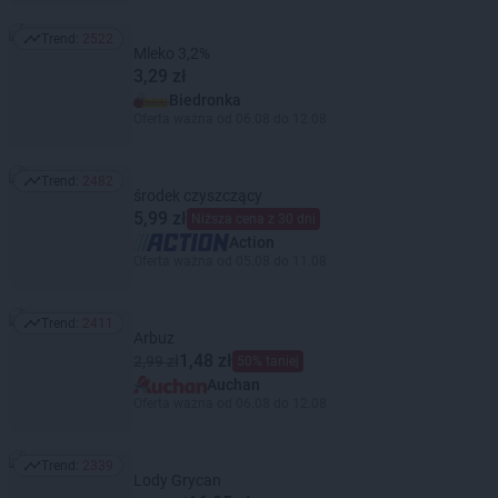
Trend:
2522
Trend: 2522
Mleko 3,2%
3,29 zł
Biedronka
Oferta ważna od 06.08 do 12.08
Trend:
2482
Trend: 2482
środek czyszczący
5,99 zł
Niższa cena z 30 dni
Action
Oferta ważna od 05.08 do 11.08
Trend:
2411
Trend: 2411
Arbuz
1,48 zł
2,99 zł
50% taniej
Auchan
Oferta ważna od 06.08 do 12.08
Trend:
2339
Trend: 2339
Lody Grycan