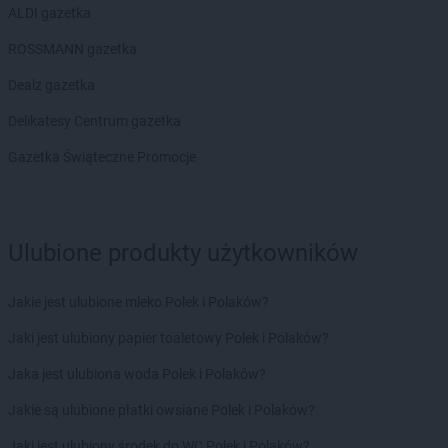
ALDI gazetka
ROSSMANN gazetka
Dealz gazetka
Delikatesy Centrum gazetka
Gazetka Świąteczne Promocje
Ulubione produkty użytkowników
Jakie jest ulubione mleko Polek i Polaków?
Jaki jest ulubiony papier toaletowy Polek i Polaków?
Jaka jest ulubiona woda Polek i Polaków?
Jakie są ulubione płatki owsiane Polek i Polaków?
Jaki jest ulubiony środek do WC Polek i Polaków?