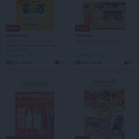
NOWA!
NOWA!
Media Markt
Biedronka
Whirlpool 70za500 na pralki,
Biedronkowe oszczędności
suszarki i zmywarki w zestawie z
akcesoriami!
DO KOŃCA 3 DNI
DO KOŃCA 2 DNI
06.08 - 09.08
15
06.08 - 08.08
14