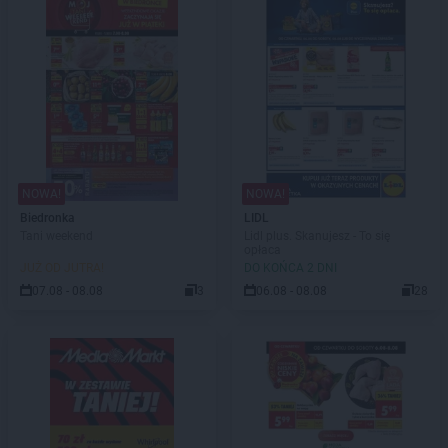
NOWA!
NOWA!
Biedronka
LIDL
Tani weekend
Lidl plus. Skanujesz - To się
opłaca
JUŻ OD JUTRA!
DO KOŃCA 2 DNI
07.08 - 08.08
3
06.08 - 08.08
28