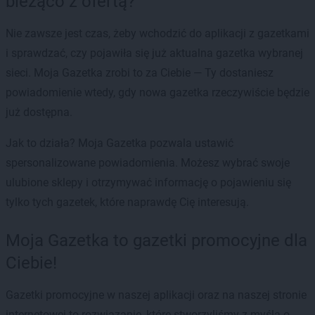
bieżąco z ofertą?
Nie zawsze jest czas, żeby wchodzić do aplikacji z gazetkami
i sprawdzać, czy pojawiła się już aktualna gazetka wybranej
sieci. Moja Gazetka zrobi to za Ciebie — Ty dostaniesz
powiadomienie wtedy, gdy nowa gazetka rzeczywiście będzie
już dostępna.
Jak to działa? Moja Gazetka pozwala ustawić
spersonalizowane powiadomienia. Możesz wybrać swoje
ulubione sklepy i otrzymywać informację o pojawieniu się
tylko tych gazetek, które naprawdę Cię interesują.
Moja Gazetka to gazetki promocyjne dla
Ciebie!
Gazetki promocyjne w naszej aplikacji oraz na naszej stronie
internetowej to rozwiązanie, które stworzyliśmy z myślą o