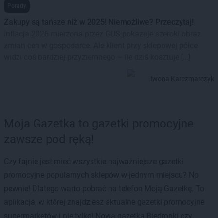
Porady
Zakupy są tańsze niż w 2025! Niemożliwe? Przeczytaj!
Inflacja 2026 mierzona przez GUS pokazuje szeroki obraz
zmian cen w gospodarce. Ale klient przy sklepowej półce
widzi coś bardziej przyziemnego – ile dziś kosztuje […]
Iwona Karczmarczyk
Moja Gazetka to gazetki promocyjne
zawsze pod ręką!
Czy fajnie jest mieć wszystkie najważniejsze gazetki
promocyjne popularnych sklepów w jednym miejscu? No
pewnie! Dlatego warto pobrać na telefon Moją Gazetkę. To
aplikacja, w której znajdziesz aktualne gazetki promocyjne
supermarketów i nie tylko! Nowa gazetka Biedronki czy