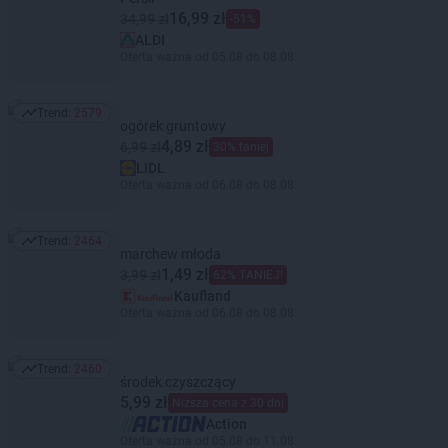
16,99 zł
34,99 zł
-51%
ALDI
Oferta ważna od 05.08 do 08.08
Trend:
2579
Trend: 2579
ogórek gruntowy
4,89 zł
6,99 zł
30% taniej
LIDL
Oferta ważna od 06.08 do 08.08
Trend:
2464
Trend: 2464
marchew młoda
1,49 zł
3,99 zł
62% TANIEJ!
Kaufland
Oferta ważna od 06.08 do 08.08
Trend:
2460
Trend: 2460
środek czyszczący
5,99 zł
Niższa cena z 30 dni
Action
Oferta ważna od 05.08 do 11.08