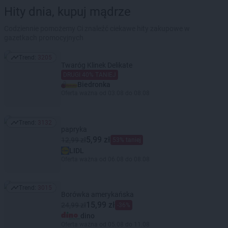
Hity dnia, kupuj mądrze
Codziennie pomożemy Ci znaleźć ciekawe hity zakupowe w
gazetkach promocyjnych
Trend:
3205
Trend: 3205
Twaróg Klinek Delikate
DRUGI 40% TANIEJ
Biedronka
Oferta ważna od 03.08 do 08.08
Trend:
3132
Trend: 3132
papryka
5,99 zł
12,99 zł
53% taniej
LIDL
Oferta ważna od 06.08 do 08.08
Trend:
3015
Trend: 3015
Borówka amerykańska
15,99 zł
24,99 zł
-36%
dino
Oferta ważna od 05.08 do 11.08