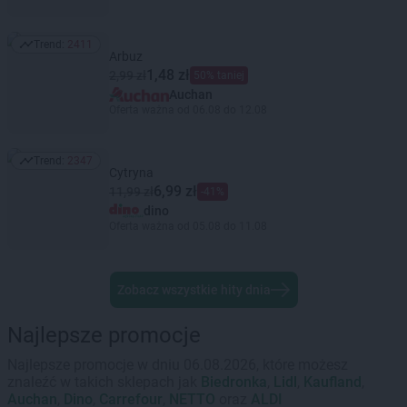
Trend:
2411
Trend: 2411
Arbuz
1,48 zł
2,99 zł
50% taniej
Auchan
Oferta ważna od 06.08 do 12.08
Trend:
2347
Trend: 2347
Cytryna
6,99 zł
11,99 zł
-41%
dino
Oferta ważna od 05.08 do 11.08
Zobacz wszystkie hity dnia
Najlepsze promocje
Najlepsze promocje w dniu 06.08.2026, które możesz
znaleźć w takich sklepach jak
Biedronka
,
Lidl
,
Kaufland
,
Auchan
,
Dino
,
Carrefour
,
NETTO
oraz
ALDI