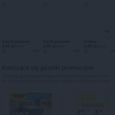
Ogórek gruntowy
Ogórki gruntowe
Cukinia
3,99 zł
3,99 zł
2,99 zł
9,99 zł
9,99 zł
3,99 zł
ALDI
ALDI
ar
Kończące się gazetki promocyjne
Sprawdź gazetki promocyjne, w których masz ostatnie 24h
na złapanie ofert promocyjnych, rabatów i ciekawych okazji