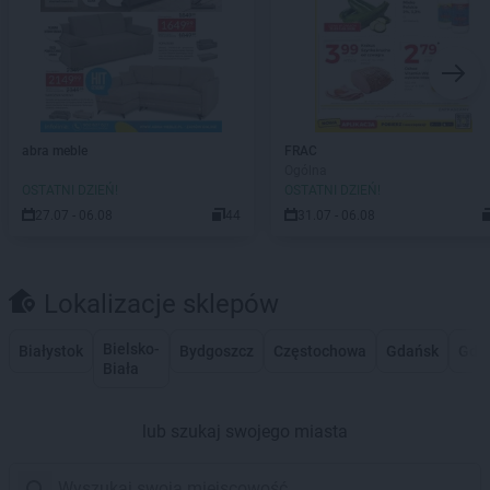
abra meble
FRAC
Ogólna
OSTATNI DZIEŃ!
OSTATNI DZIEŃ!
27.07 - 06.08
44
31.07 - 06.08
Lokalizacje sklepów
Bielsko-
Białystok
Bydgoszcz
Częstochowa
Gdańsk
Gdy
Biała
lub szukaj swojego miasta