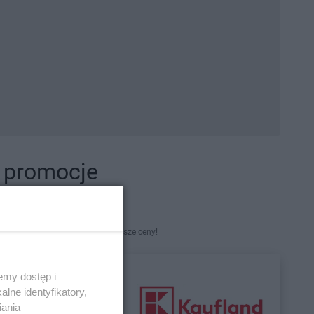
i promocje
kety. Najlepsze promocje i najniższe ceny!
emy dostęp i
lne identyfikatory,
iania