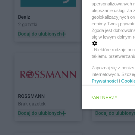
spersonalizowanych re
ulepszanie usług. Za
Dealz
POLOmarket
geolokalizacyjnych or
cenimy Twoją prywatno
2 gazetki
11 gazetek
Zgoda jest dobrowoln
Dodaj do ulubionych
Dodaj do ulubiony
się w lewym dolnym r
. Niektóre rodzaje p
takiemu przetwarzaniu
Zapoznaj się z poniż
internetowych. Szcze
Prywatności
i
Cooki
ROSSMANN
Auchan
PARTNERZY
Brak gazetek
5 gazetek
Dodaj do ulubionych
Dodaj do ulubiony