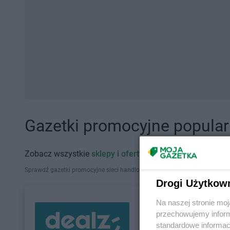
Gazetki promocyjne popularn
Zobacz wszystkie
sklepy i oferty promocyjne
Sprawdź gazetki promocyjne sieci handlowych, które działają w Polsce. Zna
Drogi Użytkow
Na naszej stronie mo
przechowujemy informa
standardowe informac