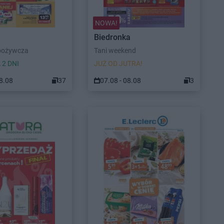
NOWA!
Biedronka
pożywcza
Tani weekend
 2 DNI
JUŻ OD JUTRA!
08.08
37
07.08 - 08.08
3