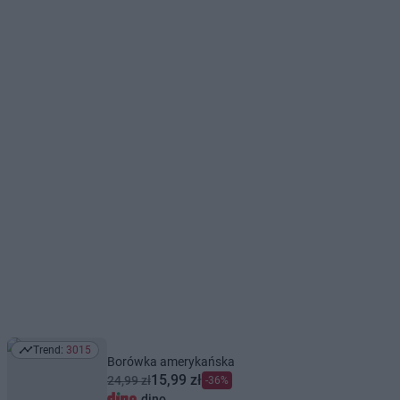
Trend:
3015
Trend: 3015
Borówka amerykańska
15,99 zł
24,99 zł
-36%
dino