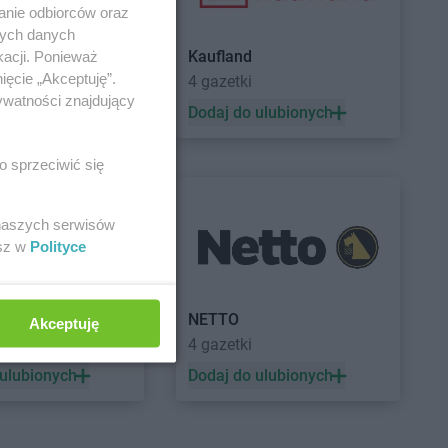
anie odbiorców oraz
nych danych
Kaufland
kacji. Ponieważ
ięcie „Akceptuję”.
a
4 gazetki
ywatności znajdujący
 ulubionych
Dodaj do ulubionych
o sprzeciwić się
 naszych serwisów
esz w
Polityce
a
NETTO
Akceptuję
ek
4 gazetki
 ulubionych
Dodaj do ulubionych