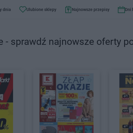
y dnia
Ulubione sklepy
Najnowsze przepisy
Dni
e - sprawdź najnowsze oferty p