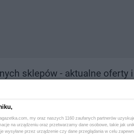
ych sklepów - aktualne oferty 
jdziesz tutaj sklepy należące do lokalnych sieci oraz duże, znane super- i hipermar
niku,
jagazetka.com, my oraz naszych 1160 zaufanych partnerów uzyskuj
cje na urządzeniu oraz przetwarzamy dane osobowe, takie jak unika
je wysyłane przez urządzenie czy dane przeglądania w celu zapewn