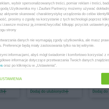
klam, wybór spersonalizowanych treści, pomiar reklam i treści, bad
 zgodą Użytkownika my i Zaufani Partnerzy możemy używać dokład
PEPCO
dino
az aktywnie skanować charakterystykę urządzenia do celów identyfi
ść, prosimy o zgodę na korzystanie z tych technologii poprzez klikn
1 gazetka
1 gazetk
a i zawsze możesz ją zmienić/wycofać klikając przycisk ustawień pr
ch
Dodaj do ulubionych
Dodaj do
ogu strony
rzetwarzania danych nie wymagają zgody użytkownika, ale masz praw
. Preferencje będą miały zastosowania tylko na tej witrynie.
szymi informacjami, abyś mógł świadomie i komfortowo korzystać z
gółowe informacje dotyczące przetwarzania Twoich danych znajdzi
es
oraz po kliknięciu w „Ustawienia”.
ALDI
Biedronk
USTAWIENIA
5 gazetek
11 gazet
ch
Dodaj do ulubionych
Dodaj do