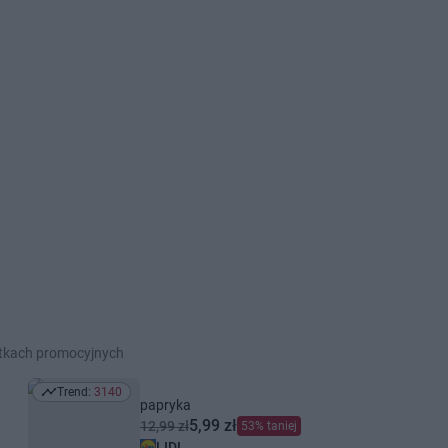
etkach promocyjnych
Trend:
3140
Trend: 3140
papryka
5,99 zł
12,99 zł
53% taniej
LIDL