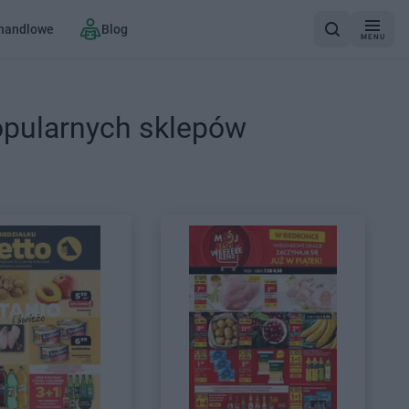
 handlowe
Blog
MENU
opularnych sklepów