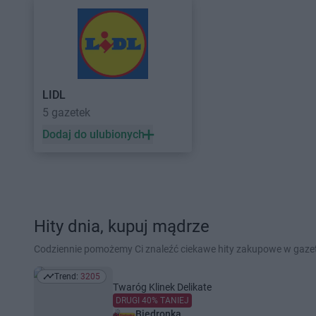
LIDL
5 gazetek
Dodaj do ulubionych
Hity dnia, kupuj mądrze
Codziennie pomożemy Ci znaleźć ciekawe hity zakupowe w gaz
Trend:
3205
Trend: 3205
Twaróg Klinek Delikate
DRUGI 40% TANIEJ
Biedronka