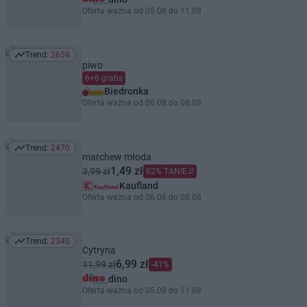
Oferta ważna od 05.08 do 11.08
Trend:
2659
Trend: 2659
piwo
6+6 gratis
Biedronka
Oferta ważna od 06.08 do 08.08
Trend:
2470
Trend: 2470
marchew młoda
1,49 zł
3,99 zł
62% TANIEJ!
Kaufland
Oferta ważna od 06.08 do 08.08
Trend:
2340
Trend: 2340
Cytryna
6,99 zł
11,99 zł
-41%
dino
Oferta ważna od 05.08 do 11.08