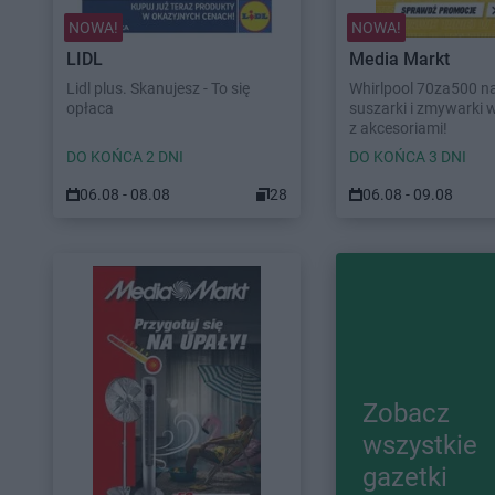
NOWA!
NOWA!
LIDL
Media Markt
Lidl plus. Skanujesz - To się
Whirlpool 70za500 na 
opłaca
suszarki i zmywarki 
z akcesoriami!
DO KOŃCA 2 DNI
DO KOŃCA 3 DNI
06.08 - 08.08
28
06.08 - 09.08
Zobacz
wszystkie
gazetki