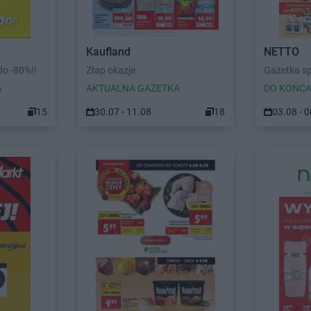
Kaufland
NETTO
o -80%!!
Złap okazje
Gazetka s
A
AKTUALNA GAZETKA
DO KOŃCA
15
30.07 - 11.08
18
03.08 - 