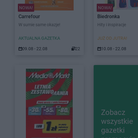
NOWA!
NOWA!
Carrefour
Biedronka
W sumie same okazje!
Hity i inspiracje
AKTUALNA GAZETKA
JUŻ OD JUTRA!
09.08 - 22.08
22
10.08 - 22.08
Zobacz
wszystkie
gazetki