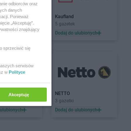
anie odbiorców oraz
nych danych
Kaufland
kacji. Ponieważ
ięcie „Akceptuję”.
a
5 gazetek
ywatności znajdujący
 ulubionych
Dodaj do ulubionych
o sprzeciwić się
 naszych serwisów
esz w
Polityce
a
NETTO
Akceptuję
3 gazetki
 ulubionych
Dodaj do ulubionych