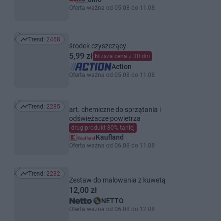
Oferta ważna od 05.08 do 11.08
Trend:
2468
Trend: 2468
środek czyszczący
5,99 zł
Niższa cena z 30 dni
Action
Oferta ważna od 05.08 do 11.08
Trend:
2285
art. chemiczne do sprzątania i
Trend: 2285
odświeżacze powietrza
drugiprodukt 80% taniej
Kaufland
Oferta ważna od 06.08 do 11.08
Trend:
2232
Trend: 2232
Zestaw do malowania z kuwetą
12,00 zł
NETTO
Oferta ważna od 06.08 do 12.08