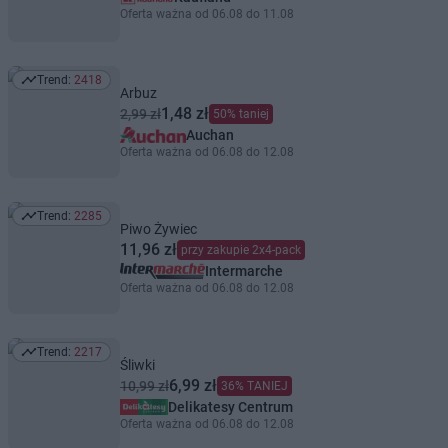
Oferta ważna od 06.08 do 11.08
Trend:
2418
Trend: 2418
Arbuz
1,48 zł
2,99 zł
50% taniej
Auchan
Oferta ważna od 06.08 do 12.08
Trend:
2285
Trend: 2285
Piwo Żywiec
11,96 zł
przy zakupie 2x4-pack
Intermarche
Oferta ważna od 06.08 do 12.08
Trend:
2217
Trend: 2217
Śliwki
6,99 zł
10,99 zł
36% TANIEJ
Delikatesy Centrum
Oferta ważna od 06.08 do 12.08