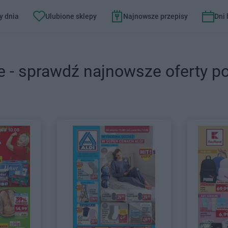
y dnia
Ulubione sklepy
Najnowsze przepisy
Dni
e - sprawdź najnowsze oferty p