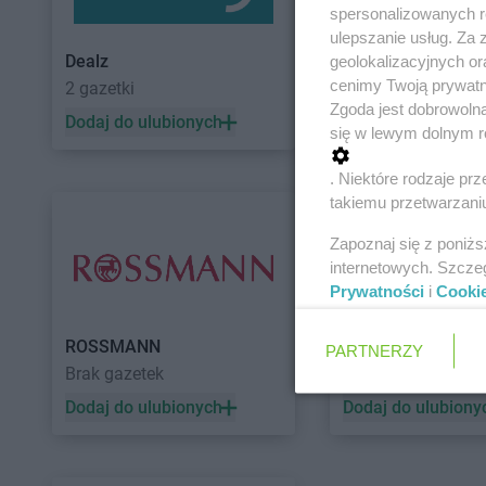
spersonalizowanych re
ulepszanie usług. Za
Dealz
POLOmarket
geolokalizacyjnych or
cenimy Twoją prywatno
2 gazetki
10 gazetek
Zgoda jest dobrowoln
Dodaj do ulubionych
Dodaj do ulubiony
się w lewym dolnym r
. Niektóre rodzaje p
takiemu przetwarzaniu
Zapoznaj się z poniż
internetowych. Szcze
Prywatności
i
Cooki
ROSSMANN
Auchan
PARTNERZY
Brak gazetek
5 gazetek
Dodaj do ulubionych
Dodaj do ulubiony