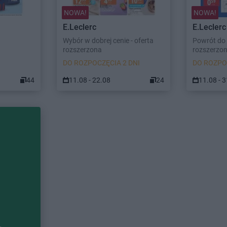
NOWA!
NOWA!
E.Leclerc
E.Leclerc
Wybór w dobrej cenie - oferta
Powrót do 
rozszerzona
rozszerzo
DO ROZPOCZĘCIA 2 DNI
DO ROZPO
44
11.08 - 22.08
24
11.08 - 