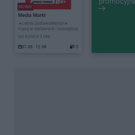
promocyjn
NOWA!
Media Markt
☀️Letnia ZestawoMania!☀️
Kupuj w zestawach i oszczędzaj
DO KOŃCA 3 DNI
07.08 - 12.08
15