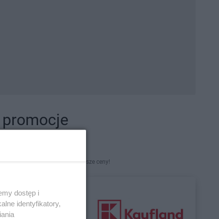
i promocje
kety. Najlepsze promocje i najniższe ceny!
emy dostęp i
lne identyfikatory,
iania