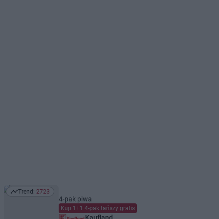
Trend:
2723
Trend: 2723
4-pak piwa
Kup 1+1 4-pak tańszy gratis
Kaufland