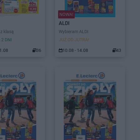
NOWA!
ALDI
z klasą
Wybieram ALDI
 2 DNI
JUŻ OD JUTRA!
11.08
36
10.08 - 14.08
43