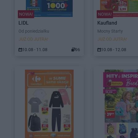
NOWA!
NOWA!
LIDL
Kaufland
Od poniedziałku
Mocny Starty
JUŻ OD JUTRA!
JUŻ OD JUTRA!
10.08 - 11.08
96
10.08 - 12.08