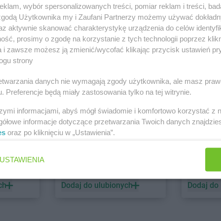
klam, wybór spersonalizowanych treści, pomiar reklam i treści, bad
 zgodą Użytkownika my i Zaufani Partnerzy możemy używać dokład
PEPCO
dino
az aktywnie skanować charakterystykę urządzenia do celów identyfi
ść, prosimy o zgodę na korzystanie z tych technologii poprzez klikn
1 gazetka
1 gazetk
a i zawsze możesz ją zmienić/wycofać klikając przycisk ustawień pr
ch
Dodaj do ulubionych
Dodaj do
ogu strony
rzetwarzania danych nie wymagają zgody użytkownika, ale masz praw
. Preferencje będą miały zastosowania tylko na tej witrynie.
szymi informacjami, abyś mógł świadomie i komfortowo korzystać z
gółowe informacje dotyczące przetwarzania Twoich danych znajdzi
es
oraz po kliknięciu w „Ustawienia”.
ALDI
Biedronk
USTAWIENIA
2 gazetki
7 gazetek
ch
Dodaj do ulubionych
Dodaj do