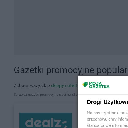
Gazetki promocyjne popularn
Zobacz wszystkie
sklepy i oferty promocyjne
Sprawdź gazetki promocyjne sieci handlowych, które działają w Polsce. Zna
Drogi Użytkow
Na naszej stronie mo
przechowujemy informa
standardowe informac