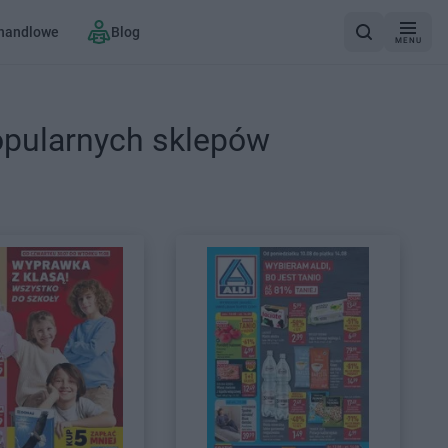
 handlowe
Blog
MENU
opularnych sklepów