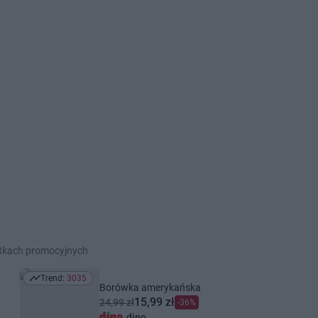
etkach promocyjnych
Trend:
3035
Trend: 3035
Borówka amerykańska
15,99 zł
24,99 zł
-36%
dino