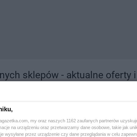
ych sklepów - aktualne oferty 
jdziesz tutaj sklepy należące do lokalnych sieci oraz duże, znane super- i hipermar
niku,
jagazetka.com, my oraz naszych 1162 zaufanych partnerów uzyskuj
cje na urządzeniu oraz przetwarzamy dane osobowe, takie jak unika
je wysyłane przez urządzenie czy dane przeglądania w celu zapewn