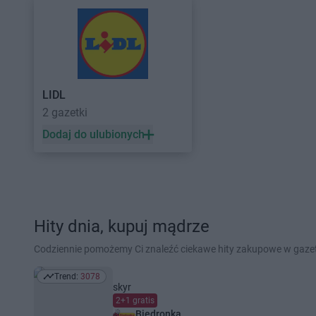
LIDL
2 gazetki
Dodaj do ulubionych
Hity dnia, kupuj mądrze
Codziennie pomożemy Ci znaleźć ciekawe hity zakupowe w gaz
Trend:
3078
Trend: 3078
skyr
2+1 gratis
Biedronka