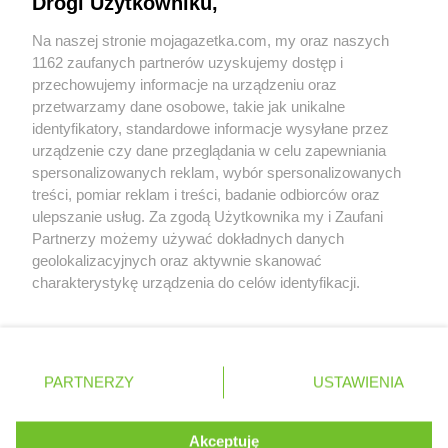
Drogi Użytkowniku,
Współpraca z nami
Na naszej stronie mojagazetka.com, my oraz naszych
Zobacz szczegóły
1162 zaufanych partnerów uzyskujemy dostęp i
Retail Radar – analiza rynku
przechowujemy informacje na urządzeniu oraz
przetwarzamy dane osobowe, takie jak unikalne
identyfikatory, standardowe informacje wysyłane przez
Wasze ulubione produkty
urządzenie czy dane przeglądania w celu zapewniania
spersonalizowanych reklam, wybór spersonalizowanych
Regulamin serwisu i polityka prywatności
treści, pomiar reklam i treści, badanie odbiorców oraz
ulepszanie usług. Za zgodą Użytkownika my i Zaufani
Mapa strony
Partnerzy możemy używać dokładnych danych
geolokalizacyjnych oraz aktywnie skanować
Zawsze najnowsze gazetki w naszej
Wszystkie miasta z lokalizacjami sklepów
charakterystykę urządzenia do celów identyfikacji.
Ponieważ cenimy Twoją prywatność, prosimy o zgodę na
aplikacji
korzystanie z tych technologii poprzez kliknięcie
„Akceptuję”. Zgoda jest dobrowolna i zawsze możesz ją
+ 1,5 mln zadowolonych kupujących
zmienić/wycofać klikając przycisk ustawień prywatności
Polska
Czechy
Ukraina
Litwa
Słowacja
Rumunia
PARTNERZY
USTAWIENIA
znajdujący się w lewym dolnym rogu strony
. Niektóre rodzaje przetwarzania danych nie wymagają
Akceptuję