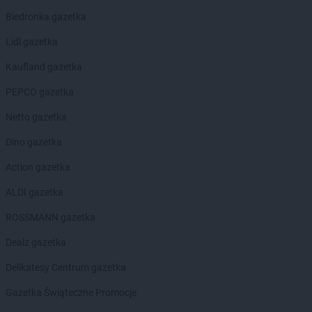
Biedronka gazetka
Lidl gazetka
Kaufland gazetka
PEPCO gazetka
Netto gazetka
Dino gazetka
Action gazetka
ALDI gazetka
ROSSMANN gazetka
Dealz gazetka
Delikatesy Centrum gazetka
Gazetka Świąteczne Promocje