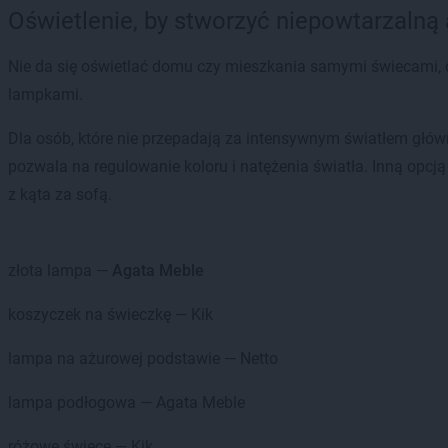
Oświetlenie, by stworzyć niepowtarzalną
Nie da się oświetlać domu czy mieszkania samymi świecami, d
lampkami.
Dla osób, które nie przepadają za intensywnym światłem główn
pozwala na regulowanie koloru i natężenia światła. Inną opcją
z kąta za sofą.
złota lampa —
Agata Meble
koszyczek na świeczkę — Kik
lampa na ażurowej podstawie — Netto
lampa podłogowa — Agata Meble
różowe świece — Kik