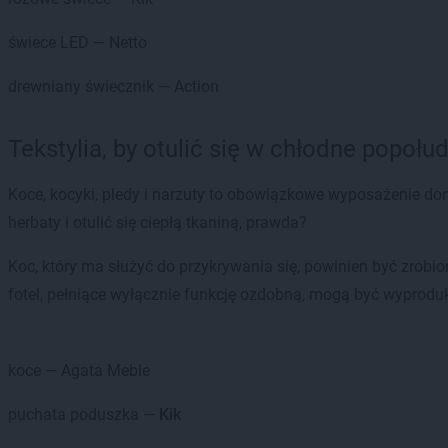
świece LED — Netto
drewniany świecznik — Action
Tekstylia, by otulić się w chłodne popołu
Koce, kocyki, pledy i narzuty to obowiązkowe wyposażenie dom
herbaty i otulić się ciepłą tkaniną, prawda?
Koc, który ma służyć do przykrywania się, powinien być zrobion
fotel, pełniące wyłącznie funkcję ozdobną, mogą być wyproduk
koce — Agata Meble
puchata poduszka —
Kik