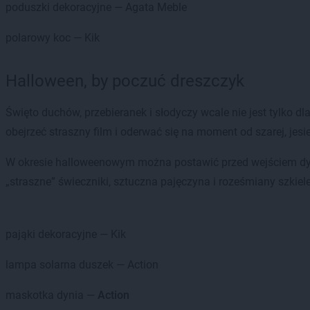
poduszki dekoracyjne — Agata Meble
polarowy koc — Kik
Halloween, by poczuć dreszczyk
Święto duchów, przebieranek i słodyczy wcale nie jest tylko d
obejrzeć straszny film i oderwać się na moment od szarej, jesi
W okresie halloweenowym można postawić przed wejściem dyni
„straszne” świeczniki, sztuczna pajęczyna i roześmiany szkiel
pająki dekoracyjne — Kik
lampa solarna duszek — Action
maskotka dynia —
Action