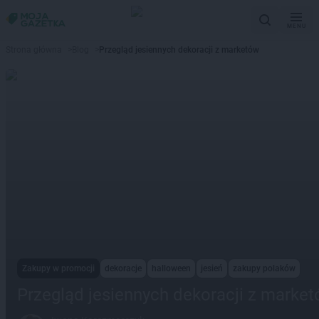
MENU
Strona główna
>
Blog
>
Przegląd jesiennych dekoracji z marketów
Zakupy w promocji
dekoracje
halloween
jesień
zakupy polaków
Przegląd jesiennych dekoracji z marke