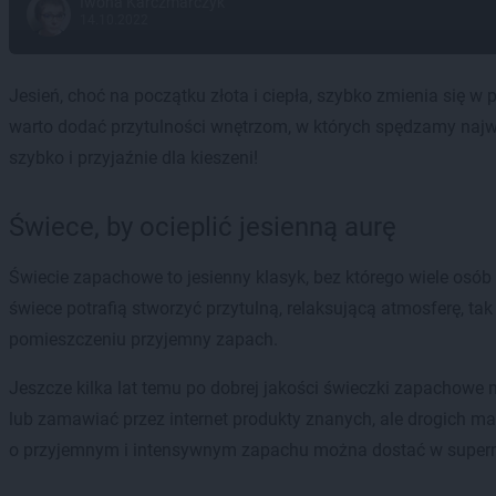
Iwona Karczmarczyk
14.10.2022
Jesień, choć na początku złota i ciepła, szybko zmienia się w p
warto dodać przytulności wnętrzom, w których spędzamy najwię
szybko i przyjaźnie dla kieszeni!
Świece, by ocieplić jesienną aurę
Świecie zapachowe to jesienny klasyk, bez którego wiele osó
świece potrafią stworzyć przytulną, relaksującą atmosferę, tak
pomieszczeniu przyjemny zapach.
Jeszcze kilka lat temu po dobrej jakości świeczki zapachowe
lub zamawiać przez internet produkty znanych, ale drogich m
o przyjemnym i intensywnym zapachu można dostać w superma