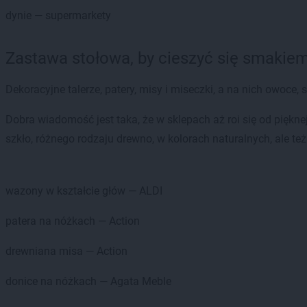
dynie — supermarkety
Zastawa stołowa, by cieszyć się smakiem
Dekoracyjne talerze, patery, misy i miseczki, a na nich owoce,
Dobra wiadomość jest taka, że w sklepach aż roi się od piękn
szkło, różnego rodzaju drewno, w kolorach naturalnych, ale t
wazony w kształcie głów — ALDI
patera na nóżkach — Action
drewniana misa — Action
donice na nóżkach — Agata Meble