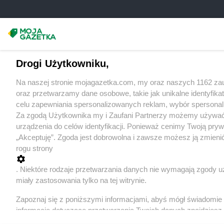
Drogi Użytkowniku,
Na naszej stronie mojagazetka.com, my oraz naszych 1162 za
oraz przetwarzamy dane osobowe, takie jak unikalne identyfik
celu zapewniania spersonalizowanych reklam, wybór spersonaliz
Za zgodą Użytkownika my i Zaufani Partnerzy możemy używać
urządzenia do celów identyfikacji. Ponieważ cenimy Twoją prywa
„Akceptuję”. Zgoda jest dobrowolna i zawsze możesz ją zmieni
rogu strony
. Niektóre rodzaje przetwarzania danych nie wymagają zgody u
miały zastosowania tylko na tej witrynie.
Zapoznaj się z poniższymi informacjami, abyś mógł świadomie
informacje dotyczące przetwarzania Twoich danych znajdzies
Zawsze najnowsz