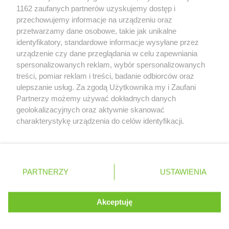
Zobacz szczegóły
1162 zaufanych partnerów uzyskujemy dostęp i
Retail Radar – analiza rynku
przechowujemy informacje na urządzeniu oraz
przetwarzamy dane osobowe, takie jak unikalne
identyfikatory, standardowe informacje wysyłane przez
Wasze ulubione produkty
urządzenie czy dane przeglądania w celu zapewniania
spersonalizowanych reklam, wybór spersonalizowanych
Regulamin serwisu i polityka prywatności
treści, pomiar reklam i treści, badanie odbiorców oraz
ulepszanie usług. Za zgodą Użytkownika my i Zaufani
Mapa strony
Partnerzy możemy używać dokładnych danych
geolokalizacyjnych oraz aktywnie skanować
Zawsze najnowsze gazetki w naszej
Wszystkie miasta z lokalizacjami sklepów
charakterystykę urządzenia do celów identyfikacji.
Ponieważ cenimy Twoją prywatność, prosimy o zgodę na
aplikacji
korzystanie z tych technologii poprzez kliknięcie
„Akceptuję”. Zgoda jest dobrowolna i zawsze możesz ją
+ 1,5 mln zadowolonych kupujących
zmienić/wycofać klikając przycisk ustawień prywatności
Polska
Czechy
Ukraina
Litwa
Słowacja
Rumunia
PARTNERZY
USTAWIENIA
znajdujący się w lewym dolnym rogu strony
. Niektóre rodzaje przetwarzania danych nie wymagają
Akceptuję
zgody użytkownika, ale masz prawo sprzeciwić się
©
2026
Moja Gazetka Sp. z o.o.
Kontynuuj na stronie
takiemu przetwarzaniu. Preferencje będą miały