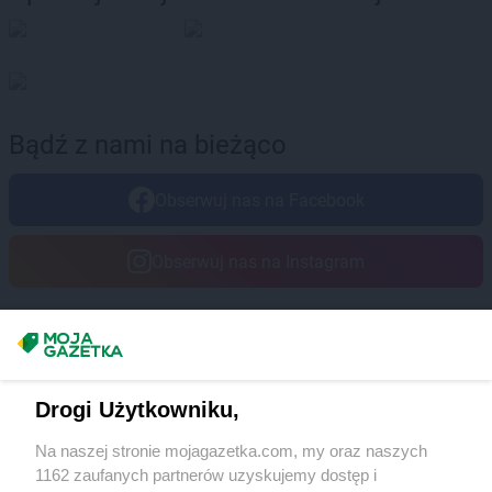
Bądź z nami na bieżąco
Obserwuj nas na Facebook
Obserwuj nas na Instagram
Masz sugestie lub pytania?
Napisz do nas:
support@mojagazetka.com
Drogi Użytkowniku,
Współpraca z nami
Na naszej stronie mojagazetka.com, my oraz naszych
Zobacz szczegóły
1162 zaufanych partnerów uzyskujemy dostęp i