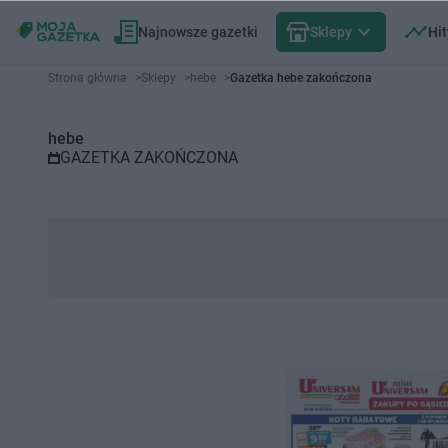
Najnowsze gazetki
Sklepy
Hit
Gazetka promocyjna hebe – Wy
Strona główna
>
Sklepy
>
hebe
>
Gazetka hebe zakończona
hebe
GAZETKA ZAKOŃCZONA