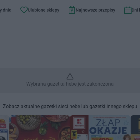
y dnia
Ulubione sklepy
Najnowsze przepisy
Dni
brana gazetka hebe jest zakoń
Wybrana gazetka hebe jest zakończona
Zobacz aktualne gazetki sieci hebe lub gazetki innego sklepu