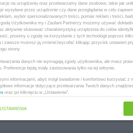
cje na urządzeniu oraz przetwarzamy dane osobowe, takie jak unika
szawa
Lidl gazetka
je wysyłane przez urządzenie czy dane przeglądania w celu zapewn
klam, wybór spersonalizowanych treści, pomiar reklam i treści, bad
ów
Kaufland gazetka
 zgodą Użytkownika my i Zaufani Partnerzy możemy używać dokład
az aktywnie skanować charakterystykę urządzenia do celów identyfi
zawa
PEPCO gazetka
ść, prosimy o zgodę na korzystanie z tych technologii poprzez klikn
k
Netto gazetka
a i zawsze możesz ją zmienić/wycofać klikając przycisk ustawień pr
ogu strony
Dino gazetka
rzetwarzania danych nie wymagają zgody użytkownika, ale masz praw
. Preferencje będą miały zastosowania tylko na tej witrynie.
szymi informacjami, abyś mógł świadomie i komfortowo korzystać z
gółowe informacje dotyczące przetwarzania Twoich danych znajdzi
es
oraz po kliknięciu w „Ustawienia”.
Jakie są ulubione płatki owsiane Polek i Polaków?
Jaki jest ulubiony środek do WC Polek i Polaków?
USTAWIENIA
Jaki jest ulubiony żel pod prysznic Polek i Polaków?