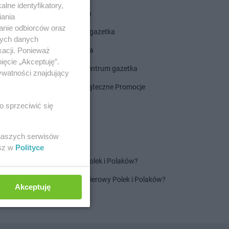
lne identyfikatory,
ALDI gazetka
iania
anie odbiorców oraz
ROSSMANN gazetka
nych danych
kacji. Ponieważ
Dealz gazetka
ięcie „Akceptuję”.
Delikatesy Centrum gazetka
ywatności znajdujący
Gazetka Świąteczne Promocje
o sprzeciwić się
 naszych serwisów
esz w
Polityce
Jaki jest ulubiony szampon Polek i Polaków?
Jaki jest ulubiony ręcznik papierowy Polek i Polaków?
Akceptuję