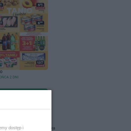
TO
OŃCA 2 DNI
dlowe
emy dostęp i
Action gazetka