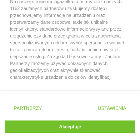
Na naszej stronie mojagazetka.com, my oraz naszych
Zobacz szczegóły
1162 zaufanych partnerów uzyskujemy dostęp i
Retail Radar – analiza rynku
przechowujemy informacje na urządzeniu oraz
przetwarzamy dane osobowe, takie jak unikalne
identyfikatory, standardowe informacje wysyłane przez
Wasze ulubione produkty
urządzenie czy dane przeglądania w celu zapewniania
spersonalizowanych reklam, wybór spersonalizowanych
Regulamin serwisu i polityka prywatności
treści, pomiar reklam i treści, badanie odbiorców oraz
ulepszanie usług. Za zgodą Użytkownika my i Zaufani
Mapa strony
Partnerzy możemy używać dokładnych danych
geolokalizacyjnych oraz aktywnie skanować
Zawsze najnowsze gazetki w naszej
Wszystkie miasta z lokalizacjami sklepów
charakterystykę urządzenia do celów identyfikacji.
Ponieważ cenimy Twoją prywatność, prosimy o zgodę na
aplikacji
korzystanie z tych technologii poprzez kliknięcie
„Akceptuję”. Zgoda jest dobrowolna i zawsze możesz ją
+ 1,5 mln zadowolonych kupujących
zmienić/wycofać klikając przycisk ustawień prywatności
Polska
Czechy
Ukraina
Litwa
Słowacja
Rumunia
PARTNERZY
USTAWIENIA
znajdujący się w lewym dolnym rogu strony
. Niektóre rodzaje przetwarzania danych nie wymagają
Akceptuję
zgody użytkownika, ale masz prawo sprzeciwić się
©
2026
Moja Gazetka Sp. z o.o.
Kontynuuj na stronie
takiemu przetwarzaniu. Preferencje będą miały