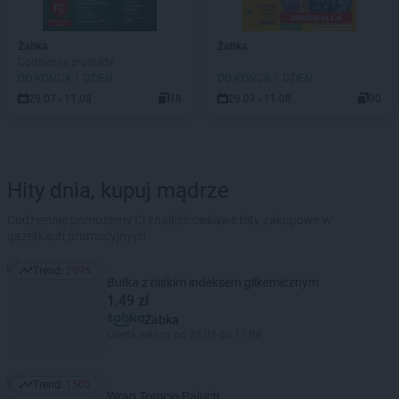
Żabka
Żabka
Codzienne produkty
DO KOŃCA 1 DZIEŃ
DO KOŃCA 1 DZIEŃ
29.07 - 11.08
18
29.07 - 11.08
90
Hity dnia, kupuj mądrze
Codziennie pomożemy Ci znaleźć ciekawe hity zakupowe w
gazetkach promocyjnych
Trend:
2095
Trend: 2095
Bułka z niskim indeksem glikemicznym
1,49 zł
Żabka
Oferta ważna od 29.07 do 11.08
Trend:
1505
Trend: 1505
Wrap Tomcio Paluch