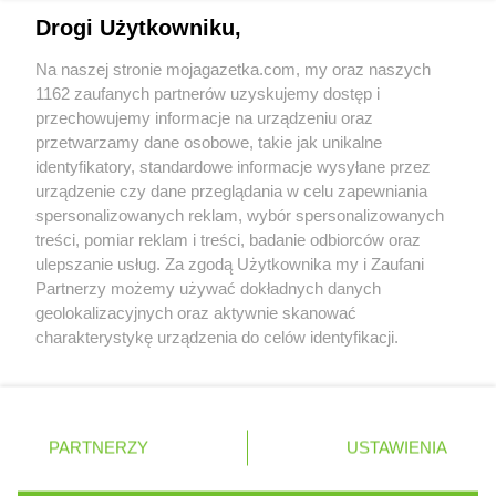
Napisz do nas:
support@mojagazetka.com
Drogi Użytkowniku,
Współpraca z nami
Na naszej stronie mojagazetka.com, my oraz naszych
Zobacz szczegóły
1162 zaufanych partnerów uzyskujemy dostęp i
Retail Radar – analiza rynku
przechowujemy informacje na urządzeniu oraz
przetwarzamy dane osobowe, takie jak unikalne
identyfikatory, standardowe informacje wysyłane przez
Wasze ulubione produkty
urządzenie czy dane przeglądania w celu zapewniania
spersonalizowanych reklam, wybór spersonalizowanych
Regulamin serwisu i polityka prywatności
treści, pomiar reklam i treści, badanie odbiorców oraz
ulepszanie usług. Za zgodą Użytkownika my i Zaufani
Mapa strony
Partnerzy możemy używać dokładnych danych
geolokalizacyjnych oraz aktywnie skanować
Zawsze najnowsze gazetki w naszej
Wszystkie miasta z lokalizacjami sklepów
charakterystykę urządzenia do celów identyfikacji.
Ponieważ cenimy Twoją prywatność, prosimy o zgodę na
aplikacji
korzystanie z tych technologii poprzez kliknięcie
„Akceptuję”. Zgoda jest dobrowolna i zawsze możesz ją
+ 1,5 mln zadowolonych kupujących
zmienić/wycofać klikając przycisk ustawień prywatności
Polska
Czechy
Ukraina
Litwa
Słowacja
Rumunia
PARTNERZY
USTAWIENIA
znajdujący się w lewym dolnym rogu strony