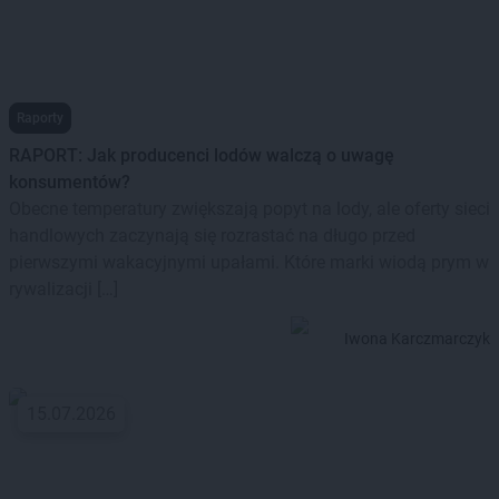
W sklepach Żabka oraz Freshmarket oferowane są najlepsze
produkty w konkurencyjnych cenach oraz szeroki wachlarz
usług dodatkowych. Żabka Cafe, czyli autoryzowana strefa
gastronomiczna w swojej ofercie posiada kanapki, ciasta,
Raporty
napoje oraz dania typu fast food. Firma Żabka udostępniła
RAPORT: Jak producenci lodów walczą o uwagę
także swoim klientom możliwość wypłaty gotówki, zakupów
konsumentów?
towarów przedpłaconych, odbioru paczek kurierskich DHL
Obecne temperatury zwiększają popyt na lody, ale oferty sieci
oraz Poczty Polskiej, a także korzystanie z usług Lotto.
handlowych zaczynają się rozrastać na długo przed
pierwszymi wakacyjnymi upałami. Które marki wiodą prym w
rywalizacji […]
Iwona Karczmarczyk
15.07.2026