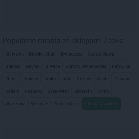
Popularne miasta ze sklepami Żabka
Białystok
Bielsko-Biała
Bydgoszcz
Częstochowa
Gdańsk
Gdynia
Gliwice
Gorzów Wielkopolski
Katowice
Kielce
Kraków
Lublin
Łódź
Olsztyn
Opole
Poznań
Radom
Rzeszów
Sosnowiec
Szczecin
Toruń
Warszawa
Wrocław
Zielona Góra
Zobacz wszystkie