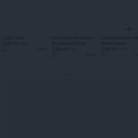
Lody Lotus
Baton Matcha Dream
Ciastka Bubble Ca
2,00 zł
Strawberry Fields
White Peach
7,50 zł
2,00 zł
2,00 zł
Żabka
5,99 zł
5,50 zł
Żabka
Ż
Reklama