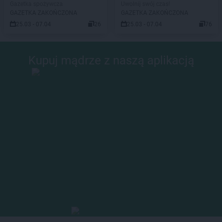
Gazetka spożywcza
Uwolnij swój czas!
GAZETKA ZAKOŃCZONA
GAZETKA ZAKOŃCZONA
25.03 - 07.04
26
25.03 - 07.04
76
Kupuj mądrze z naszą aplikacją