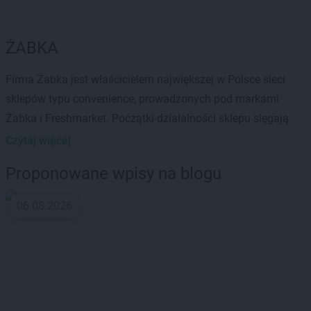
ŻABKA
Firma Żabka jest właścicielem największej w Polsce sieci
sklepów typu convenience, prowadzonych pod markami
Żabka i Freshmarket. Początki działalności sklepu sięgają
1998 roku, a pierwsze zostały otwarte w Poznaniu i
Czytaj więcej
Swarzędzu. Szeroki asortyment Żabki sprawił, że spółka
Proponowane wpisy na blogu
szybko zdobyła pozycję lidera tego segmentu sklepów.
06.08.2026
Firma cechuje się nowoczesną koncepcją handlu
detalicznego, która ma na celu zapewnienie klientom wygody
w dokonywaniu codziennych zakupów. Markę cechuje
bardzo duża liczba punktów rozmieszczona po mapie
największych miast w całej Polsce.