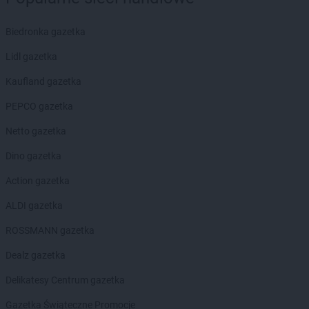
Biedronka gazetka
Lidl gazetka
Kaufland gazetka
PEPCO gazetka
Netto gazetka
Dino gazetka
Action gazetka
ALDI gazetka
ROSSMANN gazetka
Dealz gazetka
Delikatesy Centrum gazetka
Gazetka Świąteczne Promocje