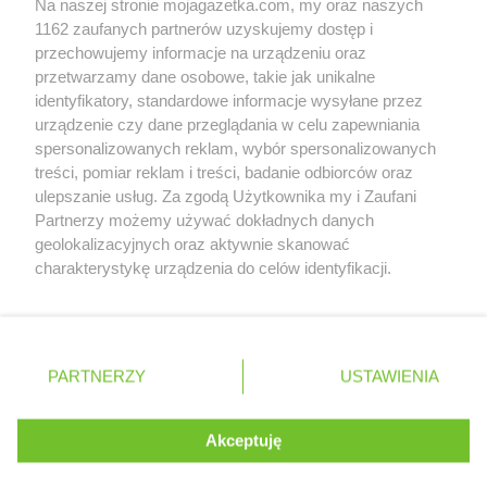
Na naszej stronie mojagazetka.com, my oraz naszych
Zobacz szczegóły
1162 zaufanych partnerów uzyskujemy dostęp i
Retail Radar – analiza rynku
przechowujemy informacje na urządzeniu oraz
przetwarzamy dane osobowe, takie jak unikalne
identyfikatory, standardowe informacje wysyłane przez
Wasze ulubione produkty
urządzenie czy dane przeglądania w celu zapewniania
spersonalizowanych reklam, wybór spersonalizowanych
Regulamin serwisu i polityka prywatności
treści, pomiar reklam i treści, badanie odbiorców oraz
ulepszanie usług. Za zgodą Użytkownika my i Zaufani
Mapa strony
Partnerzy możemy używać dokładnych danych
geolokalizacyjnych oraz aktywnie skanować
Zawsze najnowsze gazetki w naszej
Wszystkie miasta z lokalizacjami sklepów
charakterystykę urządzenia do celów identyfikacji.
Ponieważ cenimy Twoją prywatność, prosimy o zgodę na
aplikacji
korzystanie z tych technologii poprzez kliknięcie
„Akceptuję”. Zgoda jest dobrowolna i zawsze możesz ją
+ 1,5 mln zadowolonych kupujących
zmienić/wycofać klikając przycisk ustawień prywatności
Polska
Czechy
Ukraina
Litwa
Słowacja
Rumunia
PARTNERZY
USTAWIENIA
znajdujący się w lewym dolnym rogu strony
. Niektóre rodzaje przetwarzania danych nie wymagają
Akceptuję
zgody użytkownika, ale masz prawo sprzeciwić się
©
2026
Moja Gazetka Sp. z o.o.
Kontynuuj na stronie
takiemu przetwarzaniu. Preferencje będą miały