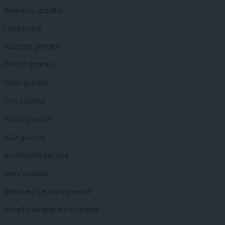
Biedronka gazetka
Lidl gazetka
Kaufland gazetka
PEPCO gazetka
Netto gazetka
Dino gazetka
Action gazetka
ALDI gazetka
ROSSMANN gazetka
Dealz gazetka
Delikatesy Centrum gazetka
Gazetka Świąteczne Promocje