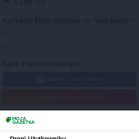
Aplikacja Moja Gazetka na Twój telefon!
Bądź z nami na bieżąco
Obserwuj nas na Facebook
Obserwuj nas na Instagram
Masz sugestie lub pytania?
Napisz do nas:
support@mojagazetka.com
Drogi Użytkowniku,