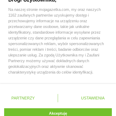
Współpraca z nami
Na naszej stronie mojagazetka.com, my oraz naszych
Zobacz szczegóły
1162 zaufanych partnerów uzyskujemy dostęp i
Retail Radar – analiza rynku
przechowujemy informacje na urządzeniu oraz
przetwarzamy dane osobowe, takie jak unikalne
identyfikatory, standardowe informacje wysyłane przez
Wasze ulubione produkty
urządzenie czy dane przeglądania w celu zapewniania
spersonalizowanych reklam, wybór spersonalizowanych
Regulamin serwisu i polityka prywatności
treści, pomiar reklam i treści, badanie odbiorców oraz
ulepszanie usług. Za zgodą Użytkownika my i Zaufani
Mapa strony
Partnerzy możemy używać dokładnych danych
geolokalizacyjnych oraz aktywnie skanować
Wszystkie miasta z lokalizacjami sklepów
Zawsze najnowsze gazetki w naszej
charakterystykę urządzenia do celów identyfikacji.
Ponieważ cenimy Twoją prywatność, prosimy o zgodę na
aplikacji
korzystanie z tych technologii poprzez kliknięcie
„Akceptuję”. Zgoda jest dobrowolna i zawsze możesz ją
+ 1,5 mln zadowolonych kupujących
zmienić/wycofać klikając przycisk ustawień prywatności
Polska
Czechy
Ukraina
Litwa
Słowacja
Rumunia
PARTNERZY
USTAWIENIA
znajdujący się w lewym dolnym rogu strony
. Niektóre rodzaje przetwarzania danych nie wymagają
Akceptuję