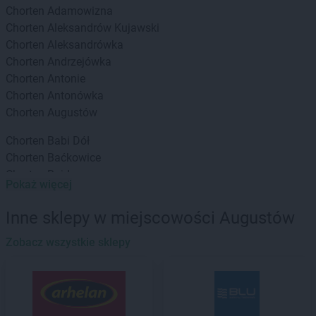
Chorten
Adamowizna
Chorten
Aleksandrów Kujawski
Chorten
Aleksandrówka
Chorten
Andrzejówka
Chorten
Antonie
Chorten
Antonówka
Chorten
Augustów
Chorten
Babi Dół
Chorten
Baćkowice
Chorten
Bajdy
Pokaż więcej
Chorten
Bajki-Zalesie
Chorten
Bakałarzewo
Inne sklepy w miejscowości Augustów
Chorten
Bąkowo
Chorten
Zobacz wszystkie sklepy
Banie
Chorten
Banino
Chorten
Baranowo
Chorten
Barchów
Chorten
Barcikowo