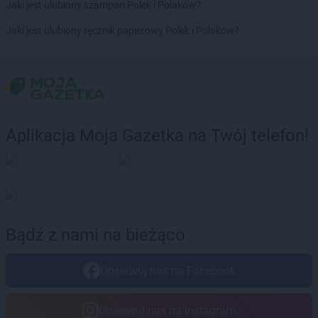
Jaki jest ulubiony szampon Polek i Polaków?
Chorten
Dokudów Drugi
Jaki jest ulubiony ręcznik papierowy Polek i Polaków?
Chorten
Dolistowo Nowe
Chorten
Dolna Grupa
Chorten
Domaniew
Chorten
Dopiewo
Chorten
Drawsko Pomorskie
Chorten
Drążdżewo
Aplikacja Moja Gazetka na Twój telefon!
Chorten
Drohiczyn
Chorten
Drozdowo
Chorten
Drwęck
Chorten
Drwinia
Chorten
Drzewica
Chorten
Drzonówko
Bądź z nami na bieżąco
Chorten
Drzycim
Chorten
Dubiny
Obserwuj nas na Facebook
Chorten
Dubów
Chorten
Duczki
Chorten
Dulcza Mała
Obserwuj nas na Instagram