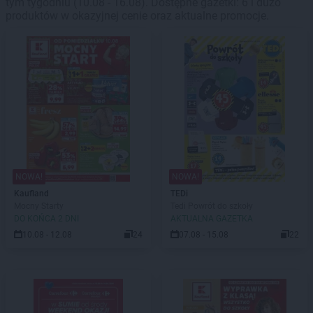
tym tygodniu (10.08 - 16.08). Dostępne gazetki: 6 i dużo
produktów w okazyjnej cenie oraz aktualne promocje.
NOWA!
NOWA!
Kaufland
TEDi
Mocny Starty
Tedi Powrót do szkoły
DO KOŃCA 2 DNI
AKTUALNA GAZETKA
10.08 - 12.08
24
07.08 - 15.08
22