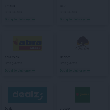
Chorten
Barcin
arhelan
BLU
Chorten
Bargłów Kościelny
Brak gazetek
Brak gazetek
Chorten
Bartniki
Dodaj do ulubionych
Dodaj do ulubionych
Chorten
Bartołty Wielkie
Chorten
Bartoszyce
Chorten
Będzieszyn
Chorten
Bełchatów
Chorten
Bezledy
Chorten
Biała Niżna
Chorten
Biała Piska
abra meble
Chorten
Chorten
Biała Podlaska
Brak gazetek
Brak gazetek
Chorten
Biała Rawska
Dodaj do ulubionych
Dodaj do ulubionych
Chorten
Białebłoto-Kobyla
Chorten
Białebłoto-Stara Wieś
Chorten
Białobiel
Chorten
Białobrzegi
Chorten
Białogard
Chorten
Białogóra
Dealz
groszek
Chorten
Białousy