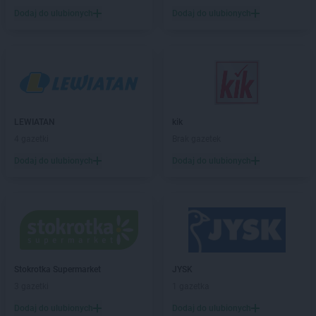
Chorten
Bobrówka
Dodaj do ulubionych
Dodaj do ulubionych
Chorten
Bobrowniki
Chorten
Bochnia
Chorten
Boćki
Chorten
Bodaczów
Chorten
Bogatynia
Chorten
Bogdanka
Chorten
LEWIATAN
Bojano
kik
Chorten
4 gazetki
Bolęcin
Brak gazetek
Chorten
Bolesławiec
Dodaj do ulubionych
Dodaj do ulubionych
Chorten
Bolimów
Chorten
Bolków
Chorten
Bolszewo
Chorten
Borek
Chorten
Borki
Chorten
Borkowo
Stokrotka Supermarket
JYSK
Chorten
Borów Wielki
3 gazetki
1 gazetka
Chorten
Borowe
Chorten
Dodaj do ulubionych
Borowina
Dodaj do ulubionych