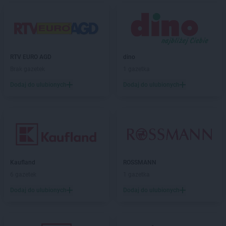
Chorten
Brzezie
Chorten
Brzeźnica
Chorten
Brzeźnio
Chorten
Brzóski-Gromki
RTV EURO AGD
dino
Chorten
Brzoza
Brak gazetek
1 gazetka
Chorten
Brzozówka
Chorten
Budki Piaseckie
Dodaj do ulubionych
Dodaj do ulubionych
Chorten
Budy Barcząckie
Chorten
Budziska
Chorten
Bugaj
Chorten
Buk
Chorten
Bukowiec
Chorten
Bukowina
Kaufland
ROSSMANN
Chorten
Burkat
6 gazetek
1 gazetka
Chorten
Burzyn
Dodaj do ulubionych
Dodaj do ulubionych
Chorten
Bydgoszcz
Chorten
Bytom
Chorten
Bytów