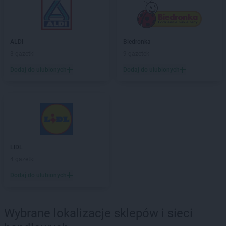
Chorten
Cekcyn
Chorten
Celestynów
Chorten
Celiny
ALDI
Biedronka
Chorten
Cepno
3 gazetki
9 gazetek
Chorten
Chałupy
Dodaj do ulubionych
Dodaj do ulubionych
Chorten
Chełm
Chorten
Chełm Śląski
Chorten
Chełmek
Chorten
Chełmno
Chorten
Chełmża
Chorten
Chłopy
Chorten
Chociule
LIDL
Chorten
Chociw
4 gazetki
Chorten
Chodzież
Dodaj do ulubionych
Chorten
Chojnice
Chorten
Chojno Nowe Drugie
Chorten
Chojnów
Wybrane lokalizacje sklepów i sieci
Chorten
Choroszcz