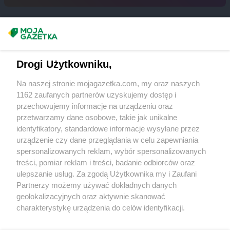
Chorten
Działdowo
Chorten
Działki
Chorten
Dziechciniec
Masz sugestie lub pytania?
Chorten
Dzięcielec
Chorten
Dzierlin
Napisz do nas:
support@mojagazetka.com
Drogi Użytkowniku,
Chorten
Dzierzgów
Współpraca z nami
Chorten
Dzierżoniów
Na naszej stronie mojagazetka.com, my oraz naszych
Chorten
Dziewin
Zobacz szczegóły
1162 zaufanych partnerów uzyskujemy dostęp i
Retail Radar – analiza rynku
przechowujemy informacje na urządzeniu oraz
Chorten
Elbląg
przetwarzamy dane osobowe, takie jak unikalne
Chorten
Ełk
identyfikatory, standardowe informacje wysyłane przez
Chorten
Elżbietów
Wasze ulubione produkty
urządzenie czy dane przeglądania w celu zapewniania
spersonalizowanych reklam, wybór spersonalizowanych
Chorten
Filipów
Regulamin serwisu i polityka prywatności
treści, pomiar reklam i treści, badanie odbiorców oraz
Chorten
Frampol
ulepszanie usług. Za zgodą Użytkownika my i Zaufani
Chorten
Franciszków
Mapa strony
Partnerzy możemy używać dokładnych danych
geolokalizacyjnych oraz aktywnie skanować
Chorten
Gąbin
Zawsze najnowsze gazetki w naszej
Wszystkie miasta z lokalizacjami sklepów
charakterystykę urządzenia do celów identyfikacji.
Chorten
Gabryelin
Ponieważ cenimy Twoją prywatność, prosimy o zgodę na
aplikacji
Chorten
Gaczyska
korzystanie z tych technologii poprzez kliknięcie