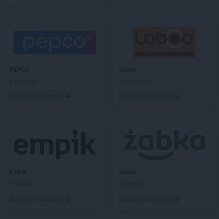
Chorten
Borzęcin Duży
Chorten
Borzymy
Chorten
Boże
Chorten
Braciejówka
Chorten
Bramki
Chorten
Braniewo
PEPCO
Laboo
Chorten
Brańsk
1 gazetka
Brak gazetek
Chorten
Brenna
Dodaj do ulubionych
Dodaj do ulubionych
Chorten
Brochów
Chorten
Brójce
Chorten
Brok
Chorten
Brończany
Chorten
Broniewice
Chorten
Bronowo
Chorten
Brudki Stare
Empik
Żabka
Chorten
Brusy
1 gazetka
2 gazetki
Chorten
Brwinów
Dodaj do ulubionych
Dodaj do ulubionych
Chorten
Brzesko
Chorten
Brzeszcze