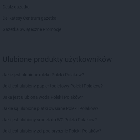
Chorten
Dąbrówka
Dealz gazetka
Chorten
Dąbrówka Kościelna
Delikatesy Centrum gazetka
Chorten
Dąbrówka Leśna
Chorten
Dąbrówki
Gazetka Świąteczne Promocje
Chorten
Dąbrówno
Chorten
Darłowo
Chorten
Dębki
Chorten
Dębna
Ulubione produkty użytkowników
Chorten
Dębnik
Chorten
Dębno
Jakie jest ulubione mleko Polek i Polaków?
Chorten
Dębowica
Jaki jest ulubiony papier toaletowy Polek i Polaków?
Chorten
Debrzno
Chorten
Dębsk
Jaka jest ulubiona woda Polek i Polaków?
Chorten
Długa Kościelna
Jakie są ulubione płatki owsiane Polek i Polaków?
Chorten
Długie
Chorten
Dobre
Jaki jest ulubiony środek do WC Polek i Polaków?
Chorten
Dobry Las
Jaki jest ulubiony żel pod prysznic Polek i Polaków?
Chorten
Dobrzyniewo Duże
Chorten
Dobrzyniewo Fabryczne