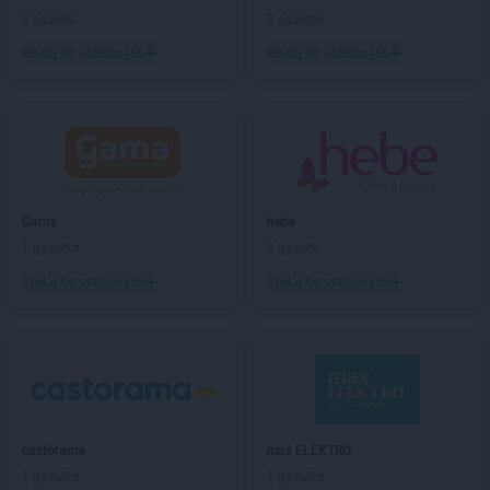
2 gazetki
5 gazetek
Chorten
Białowieża
Chorten
Białożewin
Dodaj do ulubionych
Dodaj do ulubionych
Chorten
Białystok
Chorten
Biecz
Chorten
Biedaszki
Chorten
Biedrzychowice
Chorten
Bielany-Żyłaki
Chorten
Bielicha
Gama
hebe
Chorten
Bieliny
1 gazetka
3 gazetki
Chorten
Bielsk Podlaski
Dodaj do ulubionych
Dodaj do ulubionych
Chorten
Bielsko-Biała
Chorten
Bierwce
Chorten
Biłgoraj
Chorten
Biskupiec
Chorten
Biskupiec-Kolonia Trzecia
Chorten
Błędowo
Chorten
Blochy
castorama
max ELEKTRO
Chorten
Błonie
1 gazetka
1 gazetka