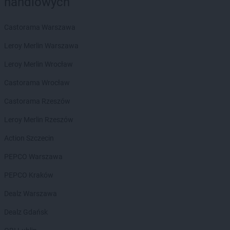
handlowych
Chorten
Chorzów
Chorten
Choszczewo
Castorama Warszawa
Chorten
Choszczno
Chorten
Chrzanów
Leroy Merlin Warszawa
Chorten
Ciechanów
Leroy Merlin Wrocław
Chorten
Ciechanowiec
Chorten
Ciemne
Castorama Wrocław
Chorten
Cierno-Żabieniec
Castorama Rzeszów
Chorten
Cieszyn
Chorten
Cisewie
Leroy Merlin Rzeszów
Chorten
Cyców-Kolonia Druga
Action Szczecin
Chorten
Czadrów
Chorten
Czaple
PEPCO Warszawa
Chorten
Czarna
PEPCO Kraków
Chorten
Czarna Białostocka
Chorten
Czarna Wieś Kościelna
Dealz Warszawa
Chorten
Czarnków
Dealz Gdańsk
Chorten
Czarnotrzew
Chorten
Czarnów