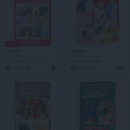
NOWA!
Carrefour
Kaufland
W sumie od środy
Wyprawka z klasą
DO ROZPOCZĘCIA 2 DNI
DO KOŃCA 1 DZIEŃ
12.08 - 14.08
17
30.07 - 11.08
36