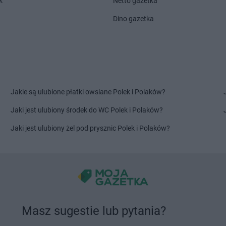
k
Netto gazetka
LIDL
Łódź
LIDL
Łowicz
Dino gazetka
LIDL
Lidzbark Warmiński
LIDL
Lubań
LIDL
Limanowa
LIDL
Lubart
LIDL
Lipno
LIDL
Lubaw
LIDL
Lisi Ogon
LIDL
Lubin
LIDL
Lubaczów
LIDL
Lublin
Jakie są ulubione płatki owsiane Polek i Polaków?
laski
LIDL
Mikołów
LIDL
Modlni
LIDL
Milicz
LIDL
Mońki
Jaki jest ulubiony środek do WC Polek i Polaków?
LIDL
Miłków
LIDL
Morąg
Jaki jest ulubiony żel pod prysznic Polek i Polaków?
LIDL
Mińsk Mazowiecki
LIDL
Mosin
LIDL
Mława
LIDL
Mrągo
a
LIDL
Nisko
LIDL
Nowe L
LIDL
Nowa Dęba
LIDL
Nowog
LIDL
Nowa Sól
LIDL
Nowy D
LIDL
Nowa Wieś Ełcka
LIDL
Nowy D
Masz sugestie lub pytania?
LIDL
Opole
LIDL
Ostrołę