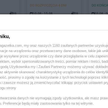
DO ROZPOCZĘCIA 4 DNI
DO KOŃCA
89
10.08 - 15.08
59
03.08 - 
niku,
ach
jagazetka.com, my oraz naszych 1160 zaufanych partnerów uzyskuj
cje na urządzeniu oraz przetwarzamy dane osobowe, takie jak unika
ódzki
LIDL
Andrespol
LIDL
Andry
je wysyłane przez urządzenie czy dane przeglądania w celu zapewn
LIDL
Bieruń
LIDL
Branie
klam, wybór spersonalizowanych treści, pomiar reklam i treści, bad
 zgodą Użytkownika my i Zaufani Partnerzy możemy używać dokład
LIDL
Biłgoraj
LIDL
Brodni
az aktywnie skanować charakterystykę urządzenia do celów identyfi
LIDL
Biskupiec
LIDL
Brzeg
ść, prosimy o zgodę na korzystanie z tych technologii poprzez klikn
LIDL
Bochnia
LIDL
Brzeg 
a i zawsze możesz ją zmienić/wycofać klikając przycisk ustawień pr
wskie
LIDL
Bogatynia
LIDL
Brzesk
ogu strony
LIDL
Bolechowo
LIDL
Brzezin
LIDL
Bolesławiec
LIDL
Brzozó
rzetwarzania danych nie wymagają zgody użytkownika, ale masz praw
LIDL
Bolszewo
LIDL
Buczko
. Preferencje będą miały zastosowania tylko na tej witrynie.