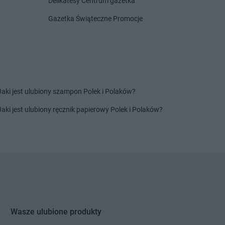
Delikatesy Centrum gazetka
Gazetka Świąteczne Promocje
LIDL
Lubliniec
ów
LIDL
Luboń
a
LIDL
Lubsko
LIDL
Lwówek Śląski
Jaki jest ulubiony szampon Polek i Polaków?
ca
LIDL
Mszczonów
LIDL
Myślenice
Jaki jest ulubiony ręcznik papierowy Polek i Polaków?
LIDL
Myślibórz
a
LIDL
Mysłowice
wo
LIDL
Myszków
ipiny
LIDL
Nowy Sącz
ard
LIDL
Nowy Targ
wór Gdański
LIDL
Nowy Tomyśl
wór Mazowiecki
LIDL
Nysa
Wasze ulubione produkty
ka
LIDL
Oświęcim