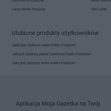
Castorama Rzeszów
Dealz Gdańs
LIDL
Łask
LIDL
Łęczna
Leroy Merlin Rzeszów
OBI Lublin
LIDL
Latchorzew
LIDL
Leszno
LIDL
Lębork
LIDL
Lesznowola
LIDL
Legionowo
LIDL
Leżajsk
LIDL
Legnica
LIDL
Libertów
Ulubione produkty użytkowników
LIDL
Lesko
LIDL
Libiąż
Jakie jest ulubione mleko Polek i Polaków?
LIDL
Maków Mazowiecki
LIDL
Międzyrzec Pod
LIDL
Malbork
LIDL
Międzyrzecz
Jaki jest ulubiony papier toaletowy Polek i Polaków?
LIDL
Marcinkowo
LIDL
Międzyzdroje
Jaka jest ulubiona woda Polek i Polaków?
LIDL
Marki
LIDL
Mielec
LIDL
Miechów
LIDL
Mielno
LIDL
Nadarzyn
LIDL
Nawojowa Gór
LIDL
Nakło nad Notecią
LIDL
Nidzica
LIDL
Namysłów
LIDL
Niemodlin
LIDL
Nasielsk
LIDL
Niepołomice
Aplikacja Moja Gazetka na Twój
LIDL
Oborniki
LIDL
Olkusz