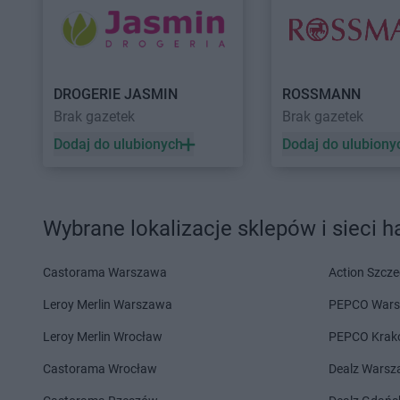
LIDL
Hajnówka
LIDL
Horodniany
LIDL
Iława
LIDL
Imielin
LIDL
Jabłonna
LIDL
Jarosław
DROGERIE JASMIN
ROSSMANN
LIDL
Janki
LIDL
Jasienica
Brak gazetek
Brak gazetek
LIDL
Jarocin
LIDL
Jasło
Dodaj do ulubionych
Dodaj do ulubiony
LIDL
Kalisz
LIDL
Kęty
LIDL
Kamień Pomorski
LIDL
Kielce
LIDL
Kamienna Góra
LIDL
Kłobuck
Wybrane lokalizacje sklepów i sieci 
LIDL
Kamińskie
LIDL
Kłodzko
LIDL
Kartuzy
LIDL
Kluczbork
LIDL
Katowice
LIDL
Knurów
Castorama Warszawa
Action Szcze
LIDL
Kąty Wrocławskie
LIDL
Kobyłka
Leroy Merlin Warszawa
PEPCO War
LIDL
Kędzierzyn-Koźle
LIDL
Kolbudy
LIDL
Kętrzyn
LIDL
Kolbuszowa
Leroy Merlin Wrocław
PEPCO Krak
LIDL
Castorama Wrocław
Łańcut
LIDL
Łaziska Górne
Dealz Wars
LIDL
Łapy
LIDL
Łeba