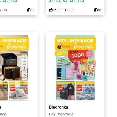
 GAZETKA
AKTUALNA GAZETKA
12.08
88
06.08 - 12.08
88
a
Biedronka
racje
Hity i inspiracje