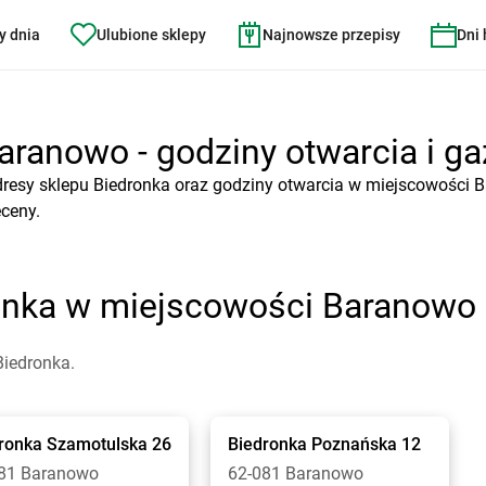
y dnia
Ulubione sklepy
Najnowsze przepisy
Dni
aranowo - godziny otwarcia i ga
dresy sklepu Biedronka oraz godziny otwarcia w miejscowości 
eceny.
ronka w miejscowości Baranowo
Biedronka.
ronka
Szamotulska 26
Biedronka
Poznańska 12
81 Baranowo
62-081 Baranowo