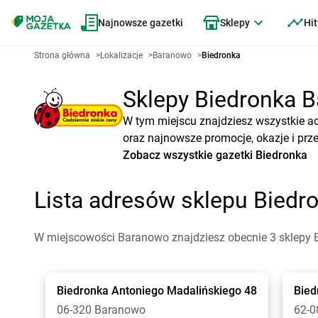
Najnowsze gazetki
Sklepy
Hit
Strona główna
>
Lokalizacje
>
Baranowo
>
Biedronka
Sklepy Biedronka B
W tym miejscu znajdziesz wszystkie a
oraz najnowsze promocje, okazje i prz
Zobacz wszystkie gazetki Biedronka
Lista adresów sklepu Bied
W miejscowości Baranowo znajdziesz obecnie 3 sklepy 
Biedronka
Antoniego Madalińskiego 48
Bied
06-320 Baranowo
62-0