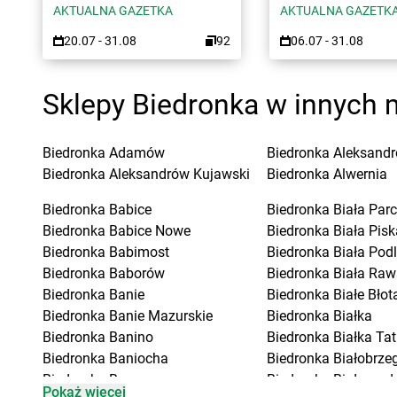
AKTUALNA GAZETKA
AKTUALNA GAZETK
20.07 - 31.08
92
06.07 - 31.08
Sklepy Biedronka w innych 
Biedronka
Adamów
Biedronka
Aleksandr
Biedronka
Aleksandrów Kujawski
Biedronka
Alwernia
Biedronka
Babice
Biedronka
Biała Parc
Biedronka
Babice Nowe
Biedronka
Biała Pisk
Biedronka
Babimost
Biedronka
Biała Pod
Biedronka
Baborów
Biedronka
Biała Raw
Biedronka
Banie
Biedronka
Białe Błot
Biedronka
Banie Mazurskie
Biedronka
Białka
Biedronka
Banino
Biedronka
Białka Ta
Biedronka
Baniocha
Biedronka
Białobrzeg
Biedronka
Baranowo
Biedronka
Białogard
Pokaż więcej