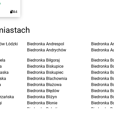
A
44
miastach
ów Łódzki
Biedronka
Andrespol
Biedronka
A
Biedronka
Andrychów
Biedronka
A
ela
Biedronka
Biłgoraj
Biedronka
B
a
Biedronka
Biskupice
Biedronka
B
laska
Biedronka
Biskupiec
Biedronka
B
ska
Biedronka
Blachownia
Biedronka
B
a
Biedronka
Błażowa
Biedronka
B
Biedronka
Błędów
Biedronka
Bo
trzańska
Biedronka
Bliżyn
Biedronka
B
i
Biedronka
Błonie
Biedronka
B
Biedronka
Bobolice
Biedronka
B