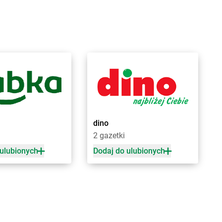
ranice
Biedronka
Bukowno
raniewo
Biedronka
Bulowice
rańsk
Biedronka
Busko-Zdrój
renna
Biedronka
Bychawa
rodnica
Biedronka
Byczyna
rusy
Biedronka
Bydgoszcz
rwinów
Biedronka
Bystrzyca Górna
rzeg
Biedronka
Bystrzyca Kłodzka
rzeg Dolny
Biedronka
Bytom
rześć Kujawski
Biedronka
Bytom Odrzański
rzesko
Biedronka
Bytów
dino
rzeszcze
2 gazetki
rzeziny
 ulubionych
Dodaj do ulubionych
zaniec
Biedronka
Czempiń
zaplinek
Biedronka
Czerniejewo
zapury
Biedronka
Czernikowo
zarna
Biedronka
Czersk
zarna Białostocka
Biedronka
Czerwieńsk