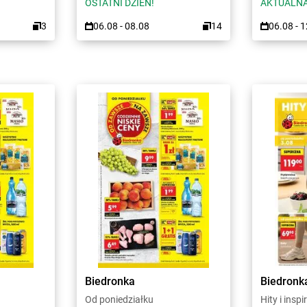
OSTATNI DZIEŃ!
AKTUALNA
3
06.08 - 08.08
14
06.08 - 
Biedronka
Biedronk
Od poniedziałku
Hity i inspi