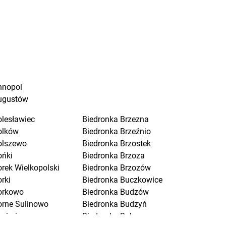
nnopol
ugustów
olesławiec
Biedronka
Brzezna
olków
Biedronka
Brzeźnio
olszewo
Biedronka
Brzostek
ońki
Biedronka
Brzoza
orek Wielkopolski
Biedronka
Brzozów
rki
Biedronka
Buczkowice
orkowo
Biedronka
Budzów
orne Sulinowo
Biedronka
Budzyń
orówiec
Biedronka
Buk