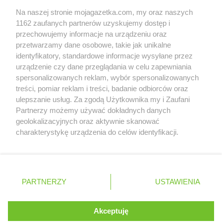
Współpraca z nami
Chorten
Dubów
Na naszej stronie mojagazetka.com, my oraz naszych
Chorten
Duczki
Zobacz szczegóły
1162 zaufanych partnerów uzyskujemy dostęp i
Chorten
Dulcza Mała
Retail Radar – analiza rynku
przechowujemy informacje na urządzeniu oraz
Chorten
Działdowo
przetwarzamy dane osobowe, takie jak unikalne
Chorten
Działki
identyfikatory, standardowe informacje wysyłane przez
Chorten
Dziechciniec
Wasze ulubione produkty
urządzenie czy dane przeglądania w celu zapewniania
Chorten
Dzięcielec
spersonalizowanych reklam, wybór spersonalizowanych
Regulamin serwisu i polityka prywatności
Chorten
Dzierlin
treści, pomiar reklam i treści, badanie odbiorców oraz
Chorten
Dzierzgów
ulepszanie usług. Za zgodą Użytkownika my i Zaufani
Mapa strony
Chorten
Partnerzy możemy używać dokładnych danych
Dzierżoniów
geolokalizacyjnych oraz aktywnie skanować
Chorten
Dziewin
Zawsze najnowsze gazetki w naszej
Wszystkie miasta z lokalizacjami sklepów
charakterystykę urządzenia do celów identyfikacji.
Chorten
Elbląg
Ponieważ cenimy Twoją prywatność, prosimy o zgodę na
aplikacji
Chorten
korzystanie z tych technologii poprzez kliknięcie
Ełk
„Akceptuję”. Zgoda jest dobrowolna i zawsze możesz ją
Chorten
Elżbietów
+ 1,5 mln zadowolonych kupujących
zmienić/wycofać klikając przycisk ustawień prywatności
Polska
Czechy
Ukraina
Litwa
Słowacja
Rumunia
PARTNERZY
USTAWIENIA
Chorten
Filipów
znajdujący się w lewym dolnym rogu strony
Chorten
Frampol
. Niektóre rodzaje przetwarzania danych nie wymagają
Chorten
Franciszków
Akceptuję
zgody użytkownika, ale masz prawo sprzeciwić się
©
2026
Moja Gazetka Sp. z o.o.