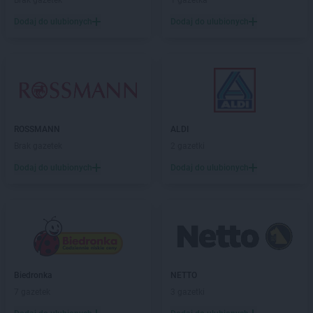
Brak gazetek
1 gazetka
Chorten
Brwinów
Dodaj do ulubionych
Dodaj do ulubionych
Chorten
Brzesko
Chorten
Brzeszcze
Chorten
Brzezie
Chorten
Brzeźnica
Chorten
Brzeźnio
Chorten
Brzóski-Gromki
ROSSMANN
ALDI
Chorten
Brzoza
Brak gazetek
2 gazetki
Chorten
Brzozówka
Chorten
Budki Piaseckie
Dodaj do ulubionych
Dodaj do ulubionych
Chorten
Budy Barcząckie
Chorten
Budziska
Chorten
Bugaj
Chorten
Buk
Chorten
Bukowiec
Chorten
Bukowina
Biedronka
NETTO
Chorten
Burkat
7 gazetek
3 gazetki
Chorten
Burzyn