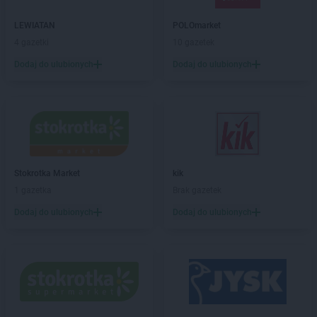
Chorten
Błędowo
Chorten
Blochy
LEWIATAN
POLOmarket
Chorten
Błonie
4 gazetki
10 gazetek
Chorten
Bobrówka
Dodaj do ulubionych
Dodaj do ulubionych
Chorten
Bobrowniki
Chorten
Bochnia
Chorten
Boćki
Chorten
Bodaczów
Chorten
Bogatynia
Chorten
Bogdanka
Chorten
Stokrotka Market
Bojano
kik
Chorten
1 gazetka
Bolęcin
Brak gazetek
Chorten
Bolesławiec
Dodaj do ulubionych
Dodaj do ulubionych
Chorten
Bolimów
Chorten
Bolków
Chorten
Bolszewo
Chorten
Borek
Chorten
Borki
Chorten
Borkowo