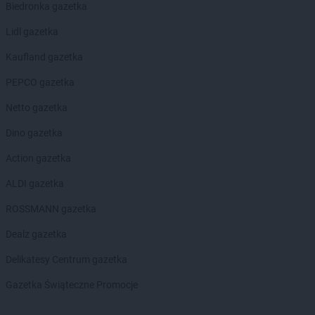
Biedronka gazetka
Chorten
Czarnków
Chorten
Czarnotrzew
Lidl gazetka
Chorten
Czarnów
Kaufland gazetka
Chorten
Czarny Bór
Chorten
Czechowice-Dziedzice
PEPCO gazetka
Chorten
Czernice Borowe
Netto gazetka
Chorten
Czerniewice
Chorten
Czernikowo
Dino gazetka
Chorten
Czerwieńsk
Action gazetka
Chorten
Częstochowa
Chorten
Człuchów
ALDI gazetka
Chorten
Czosnów
ROSSMANN gazetka
Chorten
Czyczkowy
Chorten
Czyże
Dealz gazetka
Chorten
Czyżew
Delikatesy Centrum gazetka
Chorten
Dąbrowa
Gazetka Świąteczne Promocje
Chorten
Dąbrowa Białostocka
Chorten
Dąbrowa Chełmińska