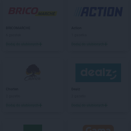
Chorten
Baranowo
Chorten
Barchów
Chorten
Barcikowo
Chorten
Barcin
BRICOMARCHE
Action
Chorten
Bargłów Kościelny
6 gazetek
1 gazetka
Chorten
Bartniki
Dodaj do ulubionych
Dodaj do ulubionych
Chorten
Bartołty Wielkie
Chorten
Bartoszyce
Chorten
Będzieszyn
Chorten
Bełchatów
Chorten
Bezledy
Chorten
Biała Niżna
Chorten
Biała Piska
Chorten
Dealz
Chorten
Biała Podlaska
2 gazetki
2 gazetki
Chorten
Biała Rawska
Dodaj do ulubionych
Dodaj do ulubionych
Chorten
Białebłoto-Kobyla
Chorten
Białebłoto-Stara Wieś
Chorten
Białobiel
Chorten
Białobrzegi