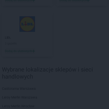
Dodaj do ulubionych
Dodaj do ulubionych
Chorten
Bydgoszcz
Chorten
Bytom
Chorten
Bytów
Chorten
Cekcyn
Chorten
Celestynów
Chorten
Celiny
LIDL
Chorten
Cepno
3 gazetki
Chorten
Chałupy
Dodaj do ulubionych
Chorten
Chełm
Chorten
Chełm Śląski
Chorten
Chełmek
Wybrane lokalizacje sklepów i sieci
Chorten
Chełmno
handlowych
Chorten
Chełmża
Chorten
Chłopy
Chorten
Chociule
Castorama Warszawa
Chorten
Chociw
Leroy Merlin Warszawa
Chorten
Chodzież
Chorten
Chojnice
Leroy Merlin Wrocław