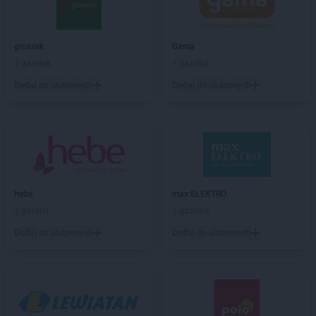
Chorten
Białogard
Chorten
Białogóra
groszek
Gama
Chorten
Białousy
5 gazetek
1 gazetka
Chorten
Białowieża
Chorten
Białożewin
Dodaj do ulubionych
Dodaj do ulubionych
Chorten
Białystok
Chorten
Biecz
Chorten
Biedaszki
Chorten
Biedrzychowice
Chorten
Bielany-Żyłaki
Chorten
Bielicha
hebe
max ELEKTRO
Chorten
Bieliny
3 gazetki
1 gazetka
Chorten
Bielsk Podlaski
Dodaj do ulubionych
Dodaj do ulubionych
Chorten
Bielsko-Biała
Chorten
Bierwce
Chorten
Biłgoraj
Chorten
Biskupiec
Chorten
Biskupiec-Kolonia Trzecia