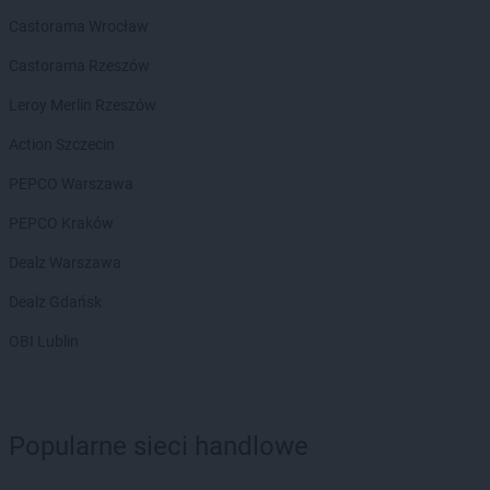
Chorten
Chojno Nowe Drugie
Castorama Wrocław
Chorten
Chojnów
Chorten
Choroszcz
Castorama Rzeszów
Chorten
Chorzów
Leroy Merlin Rzeszów
Chorten
Choszczewo
Chorten
Choszczno
Action Szczecin
Chorten
Chrzanów
PEPCO Warszawa
Chorten
Ciechanów
Chorten
Ciechanowiec
PEPCO Kraków
Chorten
Ciemne
Dealz Warszawa
Chorten
Cierno-Żabieniec
Chorten
Cieszyn
Dealz Gdańsk
Chorten
Cisewie
OBI Lublin
Chorten
Cyców-Kolonia Druga
Chorten
Czadrów
Chorten
Czaple
Chorten
Czarna
Popularne sieci handlowe
Chorten
Czarna Białostocka
Chorten
Czarna Wieś Kościelna