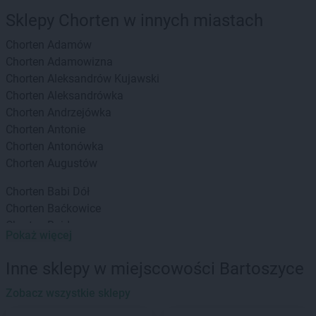
Sklepy Chorten w innych miastach
Chorten
Adamów
Chorten
Adamowizna
Chorten
Aleksandrów Kujawski
Chorten
Aleksandrówka
Chorten
Andrzejówka
Chorten
Antonie
Chorten
Antonówka
Chorten
Augustów
Chorten
Babi Dół
Chorten
Baćkowice
Chorten
Bajdy
Pokaż więcej
Chorten
Bajki-Zalesie
Chorten
Bakałarzewo
Inne sklepy w miejscowości Bartoszyce
Chorten
Bąkowo
Chorten
Zobacz wszystkie sklepy
Banie
Chorten
Banino