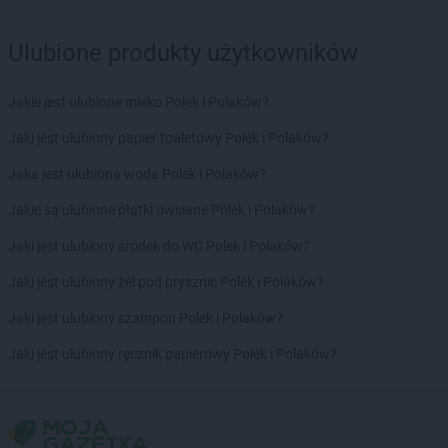
Chorten
Dąbrowa Tarnowska
Chorten
Dąbrowa Wielka
Ulubione produkty użytkowników
Chorten
Dąbrowa-Kaski
Chorten
Dąbrówka
Jakie jest ulubione mleko Polek i Polaków?
Chorten
Dąbrówka Kościelna
Chorten
Dąbrówka Leśna
Jaki jest ulubiony papier toaletowy Polek i Polaków?
Chorten
Dąbrówki
Jaka jest ulubiona woda Polek i Polaków?
Chorten
Dąbrówno
Chorten
Darłowo
Jakie są ulubione płatki owsiane Polek i Polaków?
Chorten
Dębki
Jaki jest ulubiony środek do WC Polek i Polaków?
Chorten
Dębna
Chorten
Dębnik
Jaki jest ulubiony żel pod prysznic Polek i Polaków?
Chorten
Dębno
Jaki jest ulubiony szampon Polek i Polaków?
Chorten
Dębowica
Chorten
Debrzno
Jaki jest ulubiony ręcznik papierowy Polek i Polaków?
Chorten
Dębsk
Chorten
Długa Kościelna
Chorten
Długie
Chorten
Dobre