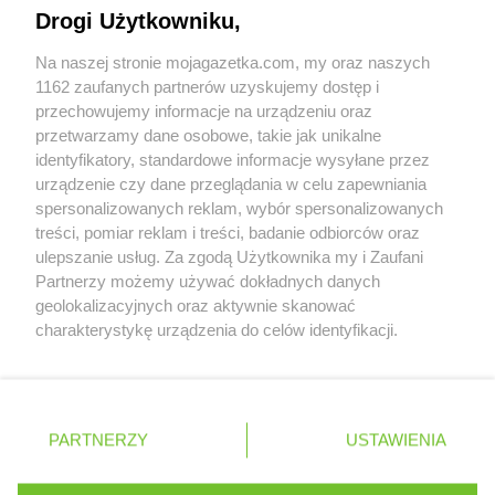
Napisz do nas:
support@mojagazetka.com
Drogi Użytkowniku,
ROSSMANN
Grodzisk Wielkopolski
Współpraca z nami
ROSSMANN
Grójec
Na naszej stronie mojagazetka.com, my oraz naszych
ROSSMANN
Gromnik
Zobacz szczegóły
1162 zaufanych partnerów uzyskujemy dostęp i
ROSSMANN
Grudziądz
Retail Radar – analiza rynku
przechowujemy informacje na urządzeniu oraz
ROSSMANN
Gryfice
przetwarzamy dane osobowe, takie jak unikalne
ROSSMANN
Gryfino
identyfikatory, standardowe informacje wysyłane przez
Wasze ulubione produkty
ROSSMANN
Gryfów Śląski
urządzenie czy dane przeglądania w celu zapewniania
ROSSMANN
Gubin
spersonalizowanych reklam, wybór spersonalizowanych
Regulamin serwisu i polityka prywatności
treści, pomiar reklam i treści, badanie odbiorców oraz
ROSSMANN
Hajnówka
ulepszanie usług. Za zgodą Użytkownika my i Zaufani
Mapa strony
ROSSMANN
Hel
Partnerzy możemy używać dokładnych danych
ROSSMANN
Hrubieszów
geolokalizacyjnych oraz aktywnie skanować
Zawsze najnowsze gazetki w naszej
Wszystkie miasta z lokalizacjami sklepów
charakterystykę urządzenia do celów identyfikacji.
ROSSMANN
Iława
Ponieważ cenimy Twoją prywatność, prosimy o zgodę na
aplikacji
ROSSMANN
Iłża
korzystanie z tych technologii poprzez kliknięcie
ROSSMANN
Imielin
„Akceptuję”. Zgoda jest dobrowolna i zawsze możesz ją
+ 1,5 mln zadowolonych kupujących
ROSSMANN
Inowrocław
zmienić/wycofać klikając przycisk ustawień prywatności
Polska
Czechy
Ukraina
Litwa
Słowacja
Rumunia
PARTNERZY
USTAWIENIA
znajdujący się w lewym dolnym rogu strony
ROSSMANN
Izabelin