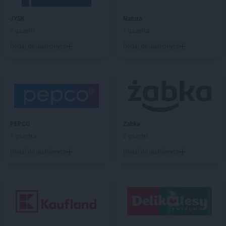
ROSSMANN
Boguszów-Gorce
ROSSMANN
Bolechowo
JYSK
Natura
ROSSMANN
Bolesławiec
2 gazetki
1 gazetka
ROSSMANN
Bolków
Dodaj do ulubionych
Dodaj do ulubionych
ROSSMANN
Bolszewo
ROSSMANN
Borek Wielkopolski
ROSSMANN
Braniewo
ROSSMANN
Brodnica
ROSSMANN
Brusy
ROSSMANN
Brwinów
ROSSMANN
Brzeg
PEPCO
Żabka
ROSSMANN
Brzeg Dolny
1 gazetka
2 gazetki
ROSSMANN
Brześć Kujawski
Dodaj do ulubionych
Dodaj do ulubionych
ROSSMANN
Brzesko
ROSSMANN
Brzeszcze
ROSSMANN
Brzeziny
ROSSMANN
Brzostek
ROSSMANN
Brzozów
ROSSMANN
Budzistowo