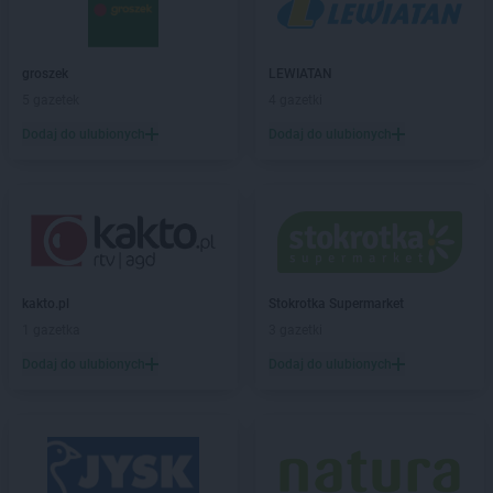
ROSSMANN
Białystok
ROSSMANN
Biecz
ROSSMANN
Biedrusko
groszek
LEWIATAN
ROSSMANN
Bielany Wrocławskie
5 gazetek
4 gazetki
ROSSMANN
Bielawa
Dodaj do ulubionych
Dodaj do ulubionych
ROSSMANN
Bielsk Podlaski
ROSSMANN
Bielsko-Biała
ROSSMANN
Bieruń
ROSSMANN
Bierutów
ROSSMANN
Biłgoraj
ROSSMANN
Biskupiec
kakto.pl
Stokrotka Supermarket
ROSSMANN
Blachownia
1 gazetka
3 gazetki
ROSSMANN
Błonie
ROSSMANN
Bobolice
Dodaj do ulubionych
Dodaj do ulubionych
ROSSMANN
Bobowa
ROSSMANN
Bochnia
ROSSMANN
Bogatynia
ROSSMANN
Boguchwała