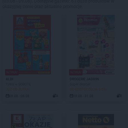
(03.08 - 09.08). Dostępne gazetki: 6 i dużo produktów w
okazyjnej cenie oraz aktualne promocje.
NOWA!
NOWA!
ALDI
DROGERIE JASMIN
Tylko w SOBOTĘ
Super okazje!
JUŻ OD JUTRA!
DO ROZPOCZĘCIA 3 DNI
08.08 - 08.08
4
10.08 - 31.08
8