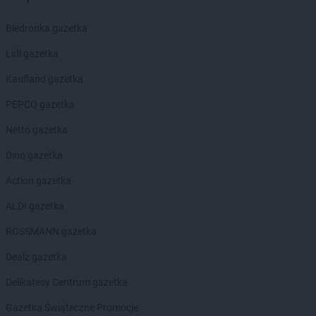
ROSSMANN
Dobczyce
ROSSMANN
Biedronka gazetka
Dobiegniew
ROSSMANN
Dobra
Lidl gazetka
ROSSMANN
Dobre Miasto
ROSSMANN
Kaufland gazetka
Dobrzyń nad Wisłą
ROSSMANN
Drawsko Pomorskie
PEPCO gazetka
ROSSMANN
Drezdenko
ROSSMANN
Netto gazetka
Drobin
ROSSMANN
Duszniki-Zdrój
Dino gazetka
ROSSMANN
Dynów
ROSSMANN
Action gazetka
Działdowo
ROSSMANN
Dzierzgoń
ALDI gazetka
ROSSMANN
Dzierżoniów
ROSSMANN gazetka
ROSSMANN
Elbląg
Dealz gazetka
ROSSMANN
Ełk
Delikatesy Centrum gazetka
ROSSMANN
fc
Gazetka Świąteczne Promocje