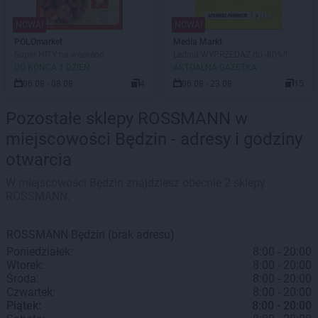
NOWA!
NOWA!
POLOmarket
Media Markt
Super HITY na weekend
Lednia WYPRZEDAŻ do -80%!!
DO KOŃCA 1 DZIEŃ
AKTUALNA GAZETKA
06.08 - 08.08
4
06.08 - 23.08
15
Pozostałe sklepy ROSSMANN w
miejscowości Będzin - adresy i godziny
otwarcia
W miejscowości Będzin znajdziesz obecnie 2 sklepy
ROSSMANN.
ROSSMANN
Będzin
(brak adresu)
Poniedziałek:
8:00 - 20:00
Wtorek:
8:00 - 20:00
Środa:
8:00 - 20:00
Czwartek:
8:00 - 20:00
Piątek:
8:00 - 20:00