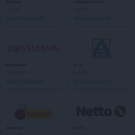
ROSSMANN
Kaufland
Buk
Delikatesy Centrum
ROSSMANN
4 gazetki
Busko-Zdrój
1 gazetka
ROSSMANN
Byczyna
Dodaj do ulubionych
Dodaj do ulubionych
ROSSMANN
Bydgoszcz
ROSSMANN
Bystrzyca Kłodzka
ROSSMANN
Bytom
ROSSMANN
Bytom Odrzański
ROSSMANN
Bytów
ROSSMANN
CH
ROSSMANN
ALDI
ROSSMANN
Chełm
Brak gazetek
6 gazetek
ROSSMANN
Chełmek
Dodaj do ulubionych
Dodaj do ulubionych
ROSSMANN
Chełmno
ROSSMANN
Chełmża
ROSSMANN
Chocianów
ROSSMANN
Chociwel
ROSSMANN
Choczewo
ROSSMANN
Chodzież
Biedronka
NETTO
ROSSMANN
Chojna