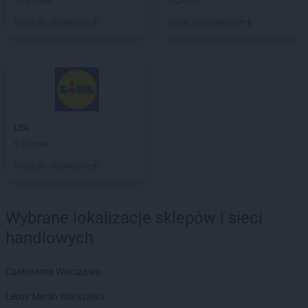
11 gazetek
4 gazetki
ROSSMANN
Chojnice
ROSSMANN
Chojnów
Dodaj do ulubionych
Dodaj do ulubionych
ROSSMANN
Choroszcz
ROSSMANN
Chorzów
ROSSMANN
Choszczno
ROSSMANN
Chrzanów
ROSSMANN
Chwaszczyno
ROSSMANN
Ciechanów
LIDL
ROSSMANN
Ciechanowiec
5 gazetek
ROSSMANN
Ciechocinek
Dodaj do ulubionych
ROSSMANN
Cieszyn
ROSSMANN
Czaplinek
ROSSMANN
Czarna
Wybrane lokalizacje sklepów i sieci
ROSSMANN
Czarna Białostocka
handlowych
ROSSMANN
Czarne
ROSSMANN
Czarnków
ROSSMANN
Czchów
Castorama Warszawa
ROSSMANN
Czechowice-Dziedzice
Leroy Merlin Warszawa
ROSSMANN
Czeladź