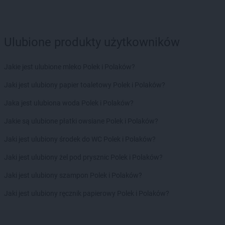
ROSSMANN
Garwolin
ROSSMANN
Gdańsk
ROSSMANN
Gdów
ROSSMANN
Gdynia
Ulubione produkty użytkowników
ROSSMANN
Giżycko
ROSSMANN
Gliwice
Jakie jest ulubione mleko Polek i Polaków?
ROSSMANN
Głogów
ROSSMANN
Głogów Małopolski
Jaki jest ulubiony papier toaletowy Polek i Polaków?
ROSSMANN
Głogówek
Jaka jest ulubiona woda Polek i Polaków?
ROSSMANN
Głowno
ROSSMANN
Głubczyce
Jakie są ulubione płatki owsiane Polek i Polaków?
ROSSMANN
Głuchołazy
Jaki jest ulubiony środek do WC Polek i Polaków?
ROSSMANN
Głuszyca
ROSSMANN
Gniew
Jaki jest ulubiony żel pod prysznic Polek i Polaków?
ROSSMANN
Gniewkowo
Jaki jest ulubiony szampon Polek i Polaków?
ROSSMANN
Gniezno
ROSSMANN
Gogolin
Jaki jest ulubiony ręcznik papierowy Polek i Polaków?
ROSSMANN
Golczewo
ROSSMANN
Gołdap