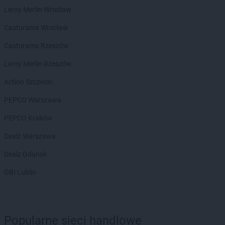
ROSSMANN
Czernichów
Leroy Merlin Wrocław
ROSSMANN
Czerniejewo
Castorama Wrocław
ROSSMANN
Czernikowo
ROSSMANN
Czersk
Castorama Rzeszów
ROSSMANN
Czerwionka-Leszczyny
Leroy Merlin Rzeszów
ROSSMANN
Częstochowa
ROSSMANN
Człuchów
Action Szczecin
PEPCO Warszawa
ROSSMANN
Dąbrowa Białostocka
ROSSMANN
Dąbrowa Górnicza
PEPCO Kraków
ROSSMANN
Dąbrowa Tarnowska
Dealz Warszawa
ROSSMANN
Dąbrówka
ROSSMANN
Darłowo
Dealz Gdańsk
ROSSMANN
Dawidy Bankowe
OBI Lublin
ROSSMANN
Dębe Wielkie
ROSSMANN
Dębica
ROSSMANN
Dęblin
ROSSMANN
Dębno
Popularne sieci handlowe
ROSSMANN
Debrzno