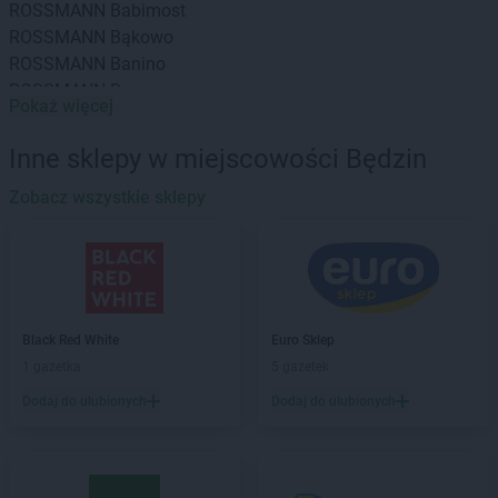
ROSSMANN
Babimost
ROSSMANN
Bąkowo
ROSSMANN
Banino
ROSSMANN
Baranowo
Pokaż więcej
ROSSMANN
Barcin
ROSSMANN
Barczewo
Inne sklepy w miejscowości Będzin
ROSSMANN
Barlinek
ROSSMANN
Zobacz wszystkie sklepy
Bartoszyce
ROSSMANN
Barwice
ROSSMANN
Będzin
ROSSMANN
Bełchatów
ROSSMANN
Bełżyce
ROSSMANN
Biała Piska
Black Red White
Euro Sklep
ROSSMANN
Biała Podlaska
1 gazetka
5 gazetek
ROSSMANN
Białe Błota
Dodaj do ulubionych
Dodaj do ulubionych
ROSSMANN
Białka Tatrzańska
ROSSMANN
Białki
ROSSMANN
Białobrzegi
ROSSMANN
Bialogard