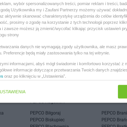
klam, wybór spersonalizowanych treści, pomiar reklam i treści, bad
 zgodą Użytkownika my i Zaufani Partnerzy możemy używać dokład
az aktywnie skanować charakterystykę urządzenia do celów identyfi
ść, prosimy o zgodę na korzystanie z tych technologii poprzez klikn
a i zawsze możesz ją zmienić/wycofać klikając przycisk ustawień pr
ogu strony
rzetwarzania danych nie wymagają zgody użytkownika, ale masz praw
. Preferencje będą miały zastosowania tylko na tej witrynie.
szymi informacjami, abyś mógł świadomie i komfortowo korzystać z
gółowe informacje dotyczące przetwarzania Twoich danych znajdzi
es
oraz po kliknięciu w „Ustawienia”.
stach
USTAWIENIA
PEPCO
Andrychów
PEPCO
Augustów
ka
PEPCO
Biłgoraj
PEPCO
Bran
PEPCO
Biskupiec
PEPCO
Brań
PEPCO
Blachownia
PEPCO
Brat