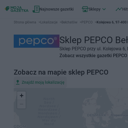
Najnowsze gazetki
Sklepy
Hit
Strona główna
>
Lokalizacje
>
Bełchatów
>
PEPCO
>
Kolejowa 6, 97-400
Sklep PEPCO Bełc
Sklep PEPCO przy ul. Kolejowa 6,
Zobacz wszystkie gazetki PEPCO
Zobacz na mapie sklep PEPCO
Znajdź moją lokalizację
+
−