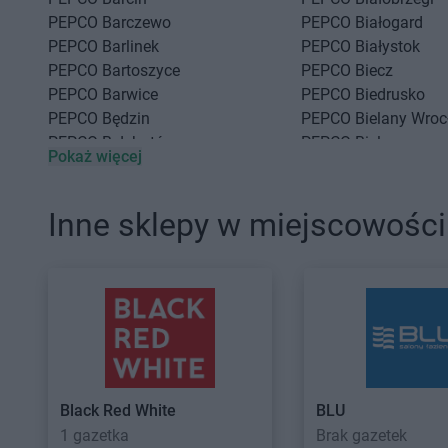
PEPCO
Barczewo
PEPCO
Białogard
PEPCO
Barlinek
PEPCO
Białystok
PEPCO
Bartoszyce
PEPCO
Biecz
PEPCO
Barwice
PEPCO
Biedrusko
PEPCO
Będzin
PEPCO
Bielany Wroc
PEPCO
Bełchatów
PEPCO
Bielawa
Pokaż więcej
PEPCO
Bełżyce
PEPCO
Bielsko-Biała
PEPCO
Besko
PEPCO
Bieruń
PEPCO
Bestwina
PEPCO
Bierutów
Inne sklepy w miejscowośc
PEPCO
Celestynów
PEPCO
Chojnice
PEPCO
Chełm
PEPCO
Chojnów
PEPCO
Chełmno
PEPCO
Choroszcz
PEPCO
Chmielnik
PEPCO
Chorzów
PEPCO
Chocianów
PEPCO
Choszczno
PEPCO
Chodzież
PEPCO
Chrzanów
PEPCO
Chojna
PEPCO
Chwaszczyn
Black Red White
BLU
1 gazetka
Brak gazetek
PEPCO
Dąbrowa Białostocka
PEPCO
Dawidy Ban