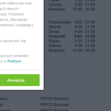
anie odbiorców oraz
Sobota:
9:00 - 21:00
nych danych
Niedziela:
10:00 - 20:00
kacji. Ponieważ
ięcie „Akceptuję”.
Poniedziałek:
9:00 - 21:00
ywatności znajdujący
Wtorek:
9:00 - 21:00
Środa:
9:00 - 21:00
Czwartek:
9:00 - 21:00
o sprzeciwić się
Piątek:
9:00 - 21:00
Sobota:
9:00 - 21:00
Niedziela:
10:00 - 20:00
 naszych serwisów
esz w
Polityce
Akceptuję
iewo
PEPCO
Brzeziny
sk
PEPCO
Brzostek
kowice
PEPCO
Brzozów