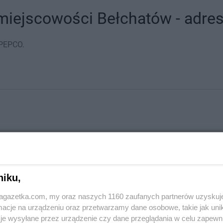
iejscowości Bełchatów - adresy
 PEPCO.
niku,
jagazetka.com, my oraz naszych 1160 zaufanych partnerów uzyskuj
cje na urządzeniu oraz przetwarzamy dane osobowe, takie jak unika
je wysyłane przez urządzenie czy dane przeglądania w celu zapewn