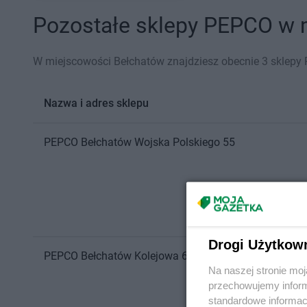
Pozostałe sklepy PEPCO w m
W miejscowości Bełchatów znajdziesz obecnie 3 sklepy
Nazwa i adres sklepu
PEPCO
Bełchatów
Wojska Polskiego 55
Drogi Użytkow
PEPCO
Bełchatów
Kolejowa 6
Na naszej stronie mo
przechowujemy informa
standardowe informac