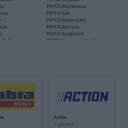
na
PEPCO
Buczkowice
nica
PEPCO
Buk
y
PEPCO
Busko-Zdrój
nów
PEPCO
Byczyna
g
PEPCO
Bydgoszcz
g Dolny
PEPCO
Bystrzyca Kłodzka
ść Kujawski
PEPCO
Bytom
sko
PEPCO
Bytom Odrzański
szcze
PEPCO
Bytów
ny Dunajec
PEPCO
Czerwionka-Leszczyny
hów
PEPCO
Częstochowa
howice-Dziedzice
PEPCO
Człuchów
adź
PEPCO
Czudec
niejewo
nikowo
sk
le
Action
a
1 gazetka
sko Pomorskie
PEPCO
Dynów