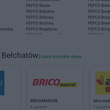
PEPCO
Błonie
PEPCO
Bren
PEPCO
Bobolice
PEPCO
Brod
PEPCO
Bobowa
PEPCO
Brus
PEPCO
Bochnia
PEPCO
Brwi
ławskie
PEPCO
Bogatynia
PEPCO
Brze
PEPCO
Boguszów-Gorce
PEPCO
Brze
PEPCO
Bolesławiec
PEPCO
Brze
PEPCO
Bolszewo
PEPCO
Brze
PEPCO
Borek Wielkopolski
PEPCO
Brze
i Bełchatów
Zobacz wszystkie sklepy
PEPCO
Ciechanów
PEPCO
Czar
PEPCO
Ciechocinek
PEPCO
Czc
PEPCO
Cieszyn
PEPCO
Czec
PEPCO
Czaplinek
PEPCO
Czel
PEPCO
Czarna
PEPCO
Czer
PEPCO
Czarna Białostocka
PEPCO
Czer
o
PEPCO
Czarnków
PEPCO
Czer
BRICOMARCHE
abra meb
6 gazetek
1 gazetk
kowe
PEPCO
Dębowa
PEPCO
Draw