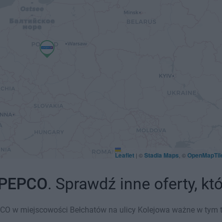
Leaflet
Stadia Maps
OpenMapTil
|
©
, ©
PEPCO
. Sprawdź inne oferty, k
O w miejscowości Bełchatów na ulicy Kolejowa ważne w tym tyg