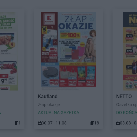
Kaufland
NETTO
Złap okazje
Gazetka s
A
AKTUALNA GAZETKA
DO KOŃCA
1
30.07 - 11.08
18
03.08 - 