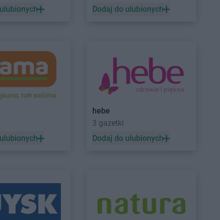
denko
PEPCO
Działdowo
 ulubionych
Dodaj do ulubionych
in
PEPCO
Działoszyn
wica
PEPCO
Dzierzgoń
niki-Zdrój
PEPCO
Dzierżoniów
yń
PEPCO
Grudziądz
ynin
PEPCO
Gryfice
czyno
PEPCO
Gryfino
hebe
ewo
PEPCO
Gryfów Śląski
a
3 gazetki
dków
PEPCO
Gubin
 ulubionych
Dodaj do ulubionych
zisk Mazowiecki
zisk Wielkopolski
ec
nik
rocław
PEPCO
Istebna