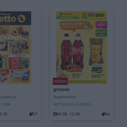
NOWA!
groszek
pożywcza
Supermarket
 2 DNI
AKTUALNA GAZETKA
08.08
37
06.08 - 12.08
44