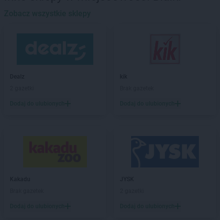
ROSSMANN
Barlinek
ROSSMANN
Zobacz wszystkie sklepy
Bartoszyce
ROSSMANN
Barwice
ROSSMANN
Będzin
ROSSMANN
Bełchatów
ROSSMANN
Bełżyce
ROSSMANN
Biała Piska
Dealz
kik
ROSSMANN
Biała Podlaska
2 gazetki
Brak gazetek
ROSSMANN
Białe Błota
Dodaj do ulubionych
Dodaj do ulubionych
ROSSMANN
Białka Tatrzańska
ROSSMANN
Białki
ROSSMANN
Białobrzegi
ROSSMANN
Bialogard
ROSSMANN
Białystok
ROSSMANN
Biecz
ROSSMANN
Biedrusko
Kakadu
JYSK
ROSSMANN
Bielany Wrocławskie
Brak gazetek
2 gazetki
ROSSMANN
Bielawa
Dodaj do ulubionych
Dodaj do ulubionych
ROSSMANN
Bielsk Podlaski