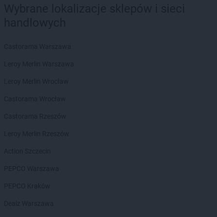
Wybrane lokalizacje sklepów i sieci
ROSSMANN
Brodnica
handlowych
ROSSMANN
Brusy
ROSSMANN
Brwinów
ROSSMANN
Brzeg
Castorama Warszawa
ROSSMANN
Brzeg Dolny
Leroy Merlin Warszawa
ROSSMANN
Brześć Kujawski
ROSSMANN
Brzesko
Leroy Merlin Wrocław
ROSSMANN
Brzeszcze
Castorama Wrocław
ROSSMANN
Brzeziny
ROSSMANN
Brzostek
Castorama Rzeszów
ROSSMANN
Brzozów
Leroy Merlin Rzeszów
ROSSMANN
Budzistowo
ROSSMANN
Buk
Action Szczecin
ROSSMANN
Busko-Zdrój
PEPCO Warszawa
ROSSMANN
Byczyna
ROSSMANN
Bydgoszcz
PEPCO Kraków
ROSSMANN
Bystrzyca Kłodzka
Dealz Warszawa
ROSSMANN
Bytom