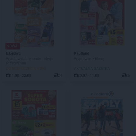
NOWA!
E.Leclerc
Kaufland
Wybór w dobrej cenie - oferta
Wyprawka z klasą
rozszerzona
DO ROZPOCZĘCIA 4 DNI
AKTUALNA GAZETKA
11.08 - 22.08
24
30.07 - 11.08
36