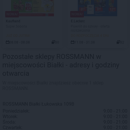
NOWA!
NOWA!
Kaufland
E.Leclerc
Super Sobota
Powrót do szkoły - oferta
rozszerzona
JUŻ OD JUTRA!
DO ROZPOCZĘCIA 4 DNI
08.08 - 08.08
30
11.08 - 31.08
32
Pozostałe sklepy ROSSMANN w
miejscowości Białki - adresy i godziny
otwarcia
W miejscowości Białki znajdziesz obecnie 1 sklep
ROSSMANN.
ROSSMANN
Białki
Łukowska 109B
Poniedziałek:
9:00 - 21:00
Wtorek:
9:00 - 21:00
Środa:
9:00 - 21:00
Czwartek:
9:00 - 21:00