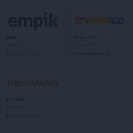
ROSSMANN
Bielsko-Biała
ROSSMANN
Bieruń
ROSSMANN
Bierutów
ROSSMANN
Biłgoraj
ROSSMANN
Biskupiec
Empik
RTV EURO AGD
ROSSMANN
Blachownia
1 gazetka
Brak gazetek
ROSSMANN
Błonie
ROSSMANN
Bobolice
Dodaj do ulubionych
Dodaj do ulubionych
ROSSMANN
Bobowa
ROSSMANN
Bochnia
ROSSMANN
Bogatynia
ROSSMANN
Boguchwała
ROSSMANN
Boguszów-Gorce
ROSSMANN
Bolechowo
ROSSMANN
ROSSMANN
Bolesławiec
Brak gazetek
ROSSMANN
Bolków
Dodaj do ulubionych
ROSSMANN
Bolszewo
ROSSMANN
Borek Wielkopolski
ROSSMANN
Braniewo