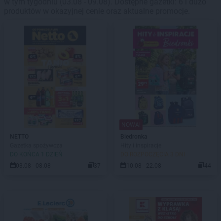
w tym tygodniu (03.08 - 09.08). Dostępne gazetki: 6 i dużo
produktów w okazyjnej cenie oraz aktualne promocje.
NOWA!
NETTO
Biedronka
Gazetka spożywcza
Hity i inspiracje
DO KOŃCA 1 DZIEŃ
DO ROZPOCZĘCIA 3 DNI
03.08 - 08.08
37
10.08 - 22.08
44