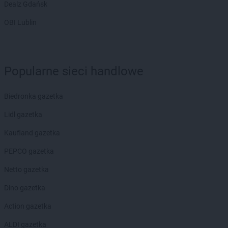
ROSSMANN
Bytom Odrzański
Dealz Gdańsk
ROSSMANN
Bytów
OBI Lublin
ROSSMANN
CH
ROSSMANN
Chełm
ROSSMANN
Chełmek
Popularne sieci handlowe
ROSSMANN
Chełmno
ROSSMANN
Chełmża
ROSSMANN
Chocianów
Biedronka gazetka
ROSSMANN
Chociwel
Lidl gazetka
ROSSMANN
Choczewo
ROSSMANN
Chodzież
Kaufland gazetka
ROSSMANN
Chojna
PEPCO gazetka
ROSSMANN
Chojnice
ROSSMANN
Chojnów
Netto gazetka
ROSSMANN
Choroszcz
Dino gazetka
ROSSMANN
Chorzów
ROSSMANN
Choszczno
Action gazetka
ROSSMANN
Chrzanów
ALDI gazetka