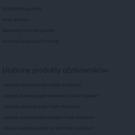
ROSSMANN
Chwaszczyno
ROSSMANN
Ciechanów
ROSSMANN gazetka
ROSSMANN
Ciechanowiec
Dealz gazetka
ROSSMANN
Ciechocinek
ROSSMANN
Cieszyn
Delikatesy Centrum gazetka
ROSSMANN
Czaplinek
Gazetka Świąteczne Promocje
ROSSMANN
Czarna
ROSSMANN
Czarna Białostocka
ROSSMANN
Czarne
ROSSMANN
Czarnków
Ulubione produkty użytkowników
ROSSMANN
Czchów
ROSSMANN
Czechowice-Dziedzice
Jakie jest ulubione mleko Polek i Polaków?
ROSSMANN
Czeladź
ROSSMANN
Czernichów
Jaki jest ulubiony papier toaletowy Polek i Polaków?
ROSSMANN
Czerniejewo
Jaka jest ulubiona woda Polek i Polaków?
ROSSMANN
Czernikowo
ROSSMANN
Czersk
Jakie są ulubione płatki owsiane Polek i Polaków?
ROSSMANN
Czerwionka-Leszczyny
Jaki jest ulubiony środek do WC Polek i Polaków?
ROSSMANN
Częstochowa