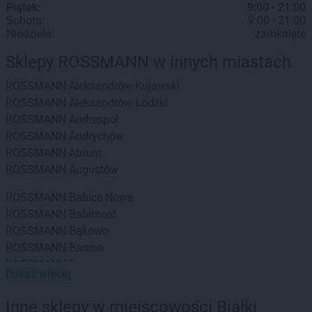
Piątek:
9:00 - 21:00
Sobota:
9:00 - 21:00
Niedziela:
zamknięte
Sklepy ROSSMANN w innych miastach
ROSSMANN
Aleksandrów Kujawski
ROSSMANN
Aleksandrów Łódzki
ROSSMANN
Andrespol
ROSSMANN
Andrychów
ROSSMANN
Atrium
ROSSMANN
Augustów
ROSSMANN
Babice Nowe
ROSSMANN
Babimost
ROSSMANN
Bąkowo
ROSSMANN
Banino
ROSSMANN
Baranowo
Pokaż więcej
ROSSMANN
Barcin
ROSSMANN
Barczewo
Inne sklepy w miejscowości Białki