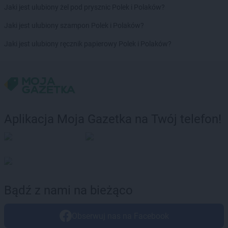
ROSSMANN
Człuchów
Jaki jest ulubiony żel pod prysznic Polek i Polaków?
ROSSMANN
Jaki jest ulubiony szampon Polek i Polaków?
Dąbrowa Białostocka
ROSSMANN
Dąbrowa Górnicza
Jaki jest ulubiony ręcznik papierowy Polek i Polaków?
ROSSMANN
Dąbrowa Tarnowska
ROSSMANN
Dąbrówka
ROSSMANN
Darłowo
ROSSMANN
Dawidy Bankowe
ROSSMANN
Dębe Wielkie
ROSSMANN
Dębica
Aplikacja Moja Gazetka na Twój telefon!
ROSSMANN
Dęblin
ROSSMANN
Dębno
ROSSMANN
Debrzno
ROSSMANN
Dobczyce
ROSSMANN
Dobiegniew
ROSSMANN
Dobra
Bądź z nami na bieżąco
ROSSMANN
Dobre Miasto
ROSSMANN
Dobrzyń nad Wisłą
Obserwuj nas na Facebook
ROSSMANN
Drawsko Pomorskie