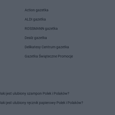
esy
Laboo
Krynice
głowy
Laboo
Krzepice
Action gazetka
chów
Laboo
Krzeszyce
ALDI gazetka
ik
Laboo
Kwidzyn
no
ROSSMANN gazetka
o Odrzańskie
Dealz gazetka
anki
ca-Zdrój
Delikatesy Centrum gazetka
e
Gazetka Świąteczne Promocje
w
wka
Laboo
Lwówek
o
Jaki jest ulubiony szampon Polek i Polaków?
borzyce
Laboo
Myślenice
wica
Jaki jest ulubiony ręcznik papierowy Polek i Polaków?
i
w