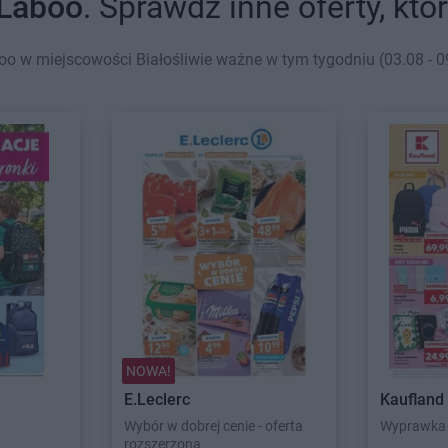
Laboo
. Sprawdź inne oferty, kt
o w miejscowości Białośliwie ważne w tym tygodniu (03.08 - 09
NOWA!
E.Leclerc
Kaufland
Wybór w dobrej cenie - oferta
Wyprawka 
rozszerzona