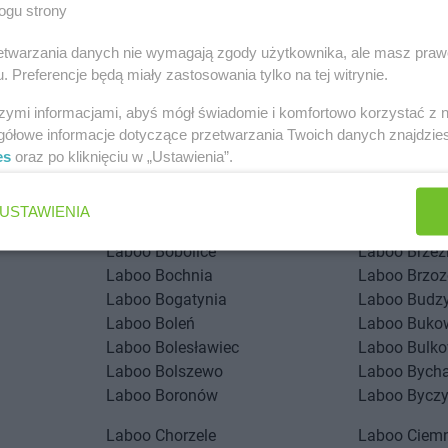
ogu strony
rzetwarzania danych nie wymagają zgody użytkownika, ale masz praw
. Preferencje będą miały zastosowania tylko na tej witrynie.
szymi informacjami, abyś mógł świadomie i komfortowo korzystać z
gółowe informacje dotyczące przetwarzania Twoich danych znajdzi
stach
es
oraz po kliknięciu w „Ustawienia”.
Laboo
Annopol
Laboo
Augu
USTAWIENIA
Laboo
Bobolice
Laboo
Brzez
Laboo
Bochnia
Laboo
Brzo
Laboo
Bogatynia
Laboo
Budz
Laboo
Boleń
Laboo
Buko
Laboo
Bolesławiec
Laboo
Bulko
Laboo
Bolszewo
Laboo
Bych
Laboo
Boronów
Laboo
Bycz
Laboo
Chorzele
Laboo
Ciem