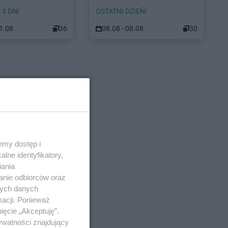
 3 DNI
OSTATNI DZIEŃ!
11.08
36
08.08 - 08.08
30
emy dostęp i
lne identyfikatory,
iania
anie odbiorców oraz
nych danych
kacji. Ponieważ
ięcie „Akceptuję”.
ywatności znajdujący