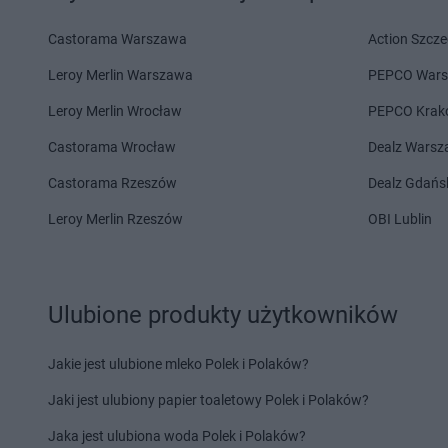
Laboo
Kaliska
Laboo
Kielce
Laboo
Kamień Krajeński
Laboo
Kiełpino
Castorama Warszawa
Action Szcze
Laboo
Kamienna Góra
Laboo
Klimontów
Leroy Merlin Warszawa
PEPCO War
Laboo
Kańczuga
Laboo
Klucze
Laboo
Karsin
Laboo
Koczała
Leroy Merlin Wrocław
PEPCO Krak
Laboo
Kartuzy
Laboo
Kolno
Castorama Wrocław
Dealz Wars
Laboo
Katowice
Laboo
Koło
Laboo
Kąty Wrocławskie
Laboo
Koluszki
Castorama Rzeszów
Dealz Gdańs
Laboo
Łabunie
Laboo
Łaskarzew
Leroy Merlin Rzeszów
OBI Lublin
Laboo
Łańcut
Laboo
Ławy
Laboo
Lębork
Laboo
Linia
Laboo
Lidzbark Warmiński
Laboo
Lipka
Ulubione produkty użytkowników
Laboo
Limanowa
Laboo
Lubań
Jakie jest ulubione mleko Polek i Polaków?
Laboo
Maciejowice
Laboo
Miedźno
Laboo
Malbork
Laboo
Międzychód
Jaki jest ulubiony papier toaletowy Polek i Polaków?
Laboo
Małogoszcz
Laboo
Międzyrzec P
Jaka jest ulubiona woda Polek i Polaków?
Laboo
Miastko
Laboo
Mielec