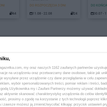
DNI
DO ROZPOCZĘCIA 3 DNI
DO KOŃCA
44
11.08 - 22.08
24
30.07 - 
niku,
jagazetka.com, my oraz naszych 1162 zaufanych partnerów uzyskuj
cje na urządzeniu oraz przetwarzamy dane osobowe, takie jak unika
je wysyłane przez urządzenie czy dane przeglądania w celu zapewn
klam, wybór spersonalizowanych treści, pomiar reklam i treści, bad
 zgodą Użytkownika my i Zaufani Partnerzy możemy używać dokład
az aktywnie skanować charakterystykę urządzenia do celów identyfi
ść, prosimy o zgodę na korzystanie z tych technologii poprzez klikn
a i zawsze możesz ją zmienić/wycofać klikając przycisk ustawień pr