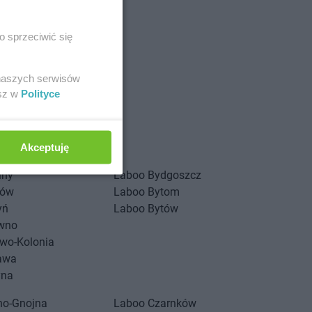
o sprzeciwić się
 naszych serwisów
esz w
Polityce
stów
Akceptuję
iny
Laboo
Bydgoszcz
zów
Laboo
Bytom
yń
Laboo
Bytów
wno
wo-Kolonia
awa
yna
no-Gnojna
Laboo
Czarnków