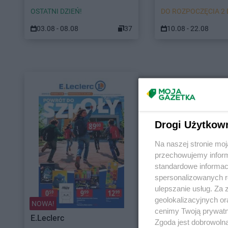
OSTATNI DZIEŃ!
DO ROZPOCZĘCIA 2 
03.08 - 08.08
37
10.08 - 22.08
Drogi Użytkow
Na naszej stronie mo
przechowujemy informa
standardowe informac
spersonalizowanych re
ulepszanie usług. Za
geolokalizacyjnych or
NOWA!
cenimy Twoją prywatno
E.Leclerc
Zgoda jest dobrowoln