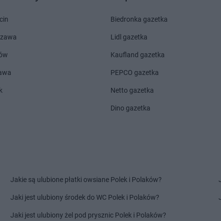
Laboo
Konarzyny
Laboo
Kowi
Laboo
Koniecpol
Laboo
Kozie
cin
Biedronka gazetka
Laboo
Końskie
Laboo
Kożu
szawa
Lidl gazetka
Laboo
Konstantynów Łódzki
Laboo
Kraśn
Laboo
Korsze
Laboo
Kros
ów
Kaufland gazetka
Laboo
Kościerzyna
Laboo
Krosn
zawa
PEPCO gazetka
Laboo
Kotuń
Laboo
Krukl
Laboo
Kowalewo Pomorskie
Laboo
Kryni
k
Netto gazetka
Laboo
Łódź
Laboo
Łosic
Dino gazetka
Laboo
Łomża
Laboo
Łukó
Laboo
Lubartów
Laboo
Luba
Laboo
Lubasz
Laboo
Lute
Laboo
Lubawa
Laboo
Luzin
Jakie są ulubione płatki owsiane Polek i Polaków?
Laboo
Miłakowo
Laboo
Modli
Laboo
Milejów-Osada
Laboo
Mora
Jaki jest ulubiony środek do WC Polek i Polaków?
odlaski
Laboo
Mirsk
Laboo
Mostk
Jaki jest ulubiony żel pod prysznic Polek i Polaków?
Laboo
Mirzec
Laboo
Mstó