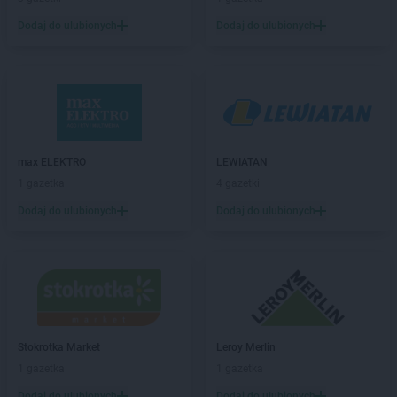
Chorten
Bolęcin
Chorten
Bolesławiec
Dodaj do ulubionych
Dodaj do ulubionych
Chorten
Bolimów
Chorten
Bolków
Chorten
Bolszewo
Chorten
Borek
Chorten
Borki
Chorten
Borkowo
max ELEKTRO
LEWIATAN
Chorten
Borów Wielki
1 gazetka
4 gazetki
Chorten
Borowe
Chorten
Dodaj do ulubionych
Borowina
Dodaj do ulubionych
Chorten
Borzęcin Duży
Chorten
Borzymy
Chorten
Boże
Chorten
Braciejówka
Chorten
Bramki
Chorten
Braniewo
Stokrotka Market
Leroy Merlin
Chorten
Brańsk
1 gazetka
1 gazetka
Chorten
Brenna
Dodaj do ulubionych
Dodaj do ulubionych