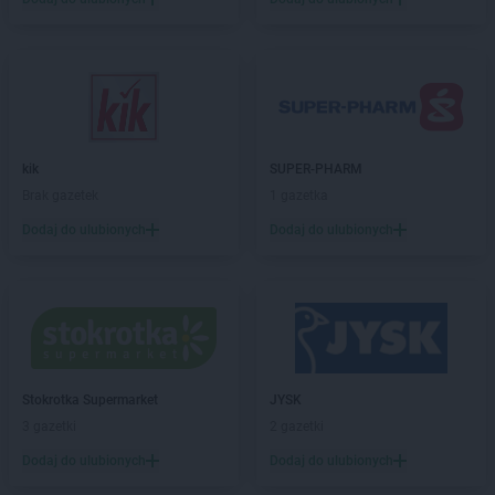
Chorten
Brochów
Chorten
Brójce
Chorten
Brok
Chorten
Brończany
Chorten
Broniewice
Chorten
Bronowo
Chorten
Brudki Stare
kik
SUPER-PHARM
Chorten
Brusy
Brak gazetek
1 gazetka
Chorten
Brwinów
Dodaj do ulubionych
Dodaj do ulubionych
Chorten
Brzesko
Chorten
Brzeszcze
Chorten
Brzezie
Chorten
Brzeźnica
Chorten
Brzeźnio
Chorten
Brzóski-Gromki
Stokrotka Supermarket
JYSK
Chorten
Brzoza
3 gazetki
2 gazetki
Chorten
Brzozówka
Chorten
Budki Piaseckie
Dodaj do ulubionych
Dodaj do ulubionych
Chorten
Budy Barcząckie