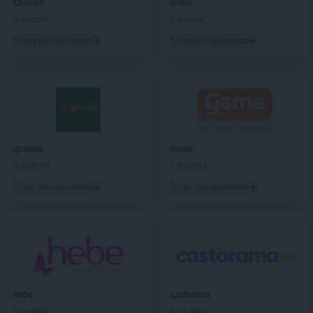
Chorten
Dealz
Chorten
Bieliny
2 gazetki
2 gazetki
Chorten
Bielsk Podlaski
Dodaj do ulubionych
Dodaj do ulubionych
Chorten
Bielsko-Biała
Chorten
Bierwce
Chorten
Biłgoraj
Chorten
Biskupiec
Chorten
Biskupiec-Kolonia Trzecia
Chorten
Błędowo
Chorten
Blochy
groszek
Gama
Chorten
Błonie
5 gazetek
1 gazetka
Chorten
Bobrówka
Dodaj do ulubionych
Dodaj do ulubionych
Chorten
Bobrowniki
Chorten
Bochnia
Chorten
Boćki
Chorten
Bodaczów
Chorten
Bogatynia
Chorten
Bogdanka
Chorten
hebe
Bojano
castorama
3 gazetki
1 gazetka