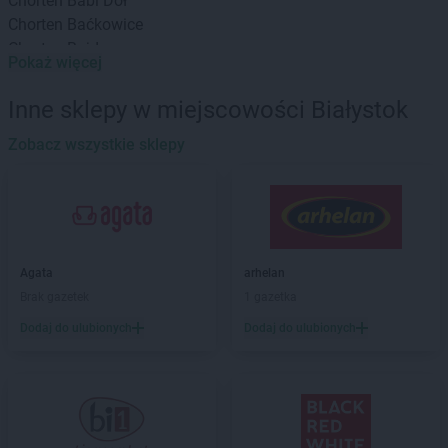
Chorten
Babi Dół
Chorten
Baćkowice
Chorten
Bajdy
Pokaż więcej
Chorten
Bajki-Zalesie
Chorten
Bakałarzewo
Inne sklepy w miejscowości Białystok
Chorten
Bąkowo
Chorten
Zobacz wszystkie sklepy
Banie
Chorten
Banino
Chorten
Baranowo
Chorten
Barchów
Chorten
Barcikowo
Chorten
Barcin
Agata
arhelan
Chorten
Bargłów Kościelny
Brak gazetek
1 gazetka
Chorten
Bartniki
Dodaj do ulubionych
Dodaj do ulubionych
Chorten
Bartołty Wielkie
Chorten
Bartoszyce
Chorten
Będzieszyn
Chorten
Bełchatów
Chorten
Bezledy