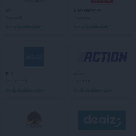
Chorten
Biała Niżna
Chorten
Biała Piska
bi1
Black Red White
Chorten
Biała Podlaska
9 gazetek
1 gazetka
Chorten
Biała Rawska
Dodaj do ulubionych
Dodaj do ulubionych
Chorten
Białebłoto-Kobyla
Chorten
Białebłoto-Stara Wieś
Chorten
Białobiel
Chorten
Białobrzegi
Chorten
Białogard
Chorten
Białogóra
BLU
Action
Chorten
Białousy
Brak gazetek
1 gazetka
Chorten
Białowieża
Chorten
Białożewin
Dodaj do ulubionych
Dodaj do ulubionych
Chorten
Białystok
Chorten
Biecz
Chorten
Biedaszki
Chorten
Biedrzychowice
Chorten
Bielany-Żyłaki
Chorten
Bielicha