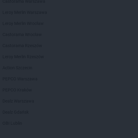
groszek
Bełżec
Castorama Warszawa
groszek
Bemowizna
Leroy Merlin Warszawa
groszek
Berezka
groszek
Biała
Leroy Merlin Wrocław
groszek
Biała Podlaska
Castorama Wrocław
groszek
Białoboki
groszek
Białobrzeg
Castorama Rzeszów
groszek
Białochowo
Leroy Merlin Rzeszów
groszek
Biały Dunajec
groszek
Białystok
Action Szczecin
groszek
Biardy
PEPCO Warszawa
groszek
Biejkowska Wola
groszek
Bielcza
PEPCO Kraków
groszek
Bieliniec
Dealz Warszawa
groszek
Bielsko-Biała
groszek
Bieniów
Dealz Gdańsk
groszek
Bierzwienna Długa
OBI Lublin
groszek
Bierzwnica
groszek
Biesiadki