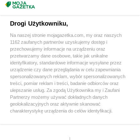
groszek
Bychawa
Masz sugestie lub pytania?
groszek
Bychawka Trzecia-Kolonia
groszek
Byczyna
Napisz do nas:
support@mojagazetka.com
Drogi Użytkowniku,
groszek
Bydgoszcz
Współpraca z nami
groszek
Bysina
Na naszej stronie mojagazetka.com, my oraz naszych
Zobacz szczegóły
groszek
Bysław
1162 zaufanych partnerów uzyskujemy dostęp i
Retail Radar – analiza rynku
groszek
Bysławek
przechowujemy informacje na urządzeniu oraz
groszek
Byszwałd
przetwarzamy dane osobowe, takie jak unikalne
identyfikatory, standardowe informacje wysyłane przez
groszek
Bytom
Wasze ulubione produkty
urządzenie czy dane przeglądania w celu zapewniania
groszek
Bzianka
spersonalizowanych reklam, wybór spersonalizowanych
Regulamin serwisu i polityka prywatności
groszek
Cedry Małe
treści, pomiar reklam i treści, badanie odbiorców oraz
ulepszanie usług. Za zgodą Użytkownika my i Zaufani
groszek
Cekcyn
Mapa strony
Partnerzy możemy używać dokładnych danych
groszek
Ceków
geolokalizacyjnych oraz aktywnie skanować
groszek
Celiny
Zawsze najnowsze gazetki w naszej
Wszystkie miasta z lokalizacjami sklepów
charakterystykę urządzenia do celów identyfikacji.
groszek
Charzewice
Ponieważ cenimy Twoją prywatność, prosimy o zgodę na
aplikacji
groszek
Chełchy
korzystanie z tych technologii poprzez kliknięcie
groszek
Chełm
„Akceptuję”. Zgoda jest dobrowolna i zawsze możesz ją
groszek
Chmiel
+ 1,5 mln zadowolonych kupujących
zmienić/wycofać klikając przycisk ustawień prywatności
Polska
Czechy
Ukraina
Litwa
Słowacja
Rumunia