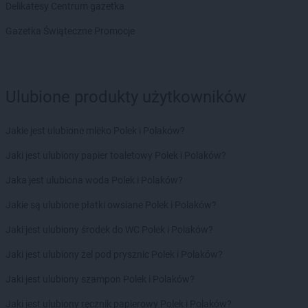
Delikatesy Centrum gazetka
groszek
Bogatki
groszek
Bogoria
Gazetka Świąteczne Promocje
groszek
Bogucin
groszek
Bogumiłowice
groszek
Bojanów
Ulubione produkty użytkowników
groszek
Bojszowy Nowe
groszek
Bolechowice
groszek
Bolesławiec
Jakie jest ulubione mleko Polek i Polaków?
groszek
Boleszkowice
Jaki jest ulubiony papier toaletowy Polek i Polaków?
groszek
Boratyn
groszek
Borki
Jaka jest ulubiona woda Polek i Polaków?
groszek
Borkowo Kościelne
Jakie są ulubione płatki owsiane Polek i Polaków?
groszek
Borówki
groszek
Boruja
Jaki jest ulubiony środek do WC Polek i Polaków?
groszek
Bożacin
Jaki jest ulubiony żel pod prysznic Polek i Polaków?
groszek
Bożepole Wielkie
groszek
Brdów
Jaki jest ulubiony szampon Polek i Polaków?
groszek
Breń Osuchowski
Jaki jest ulubiony ręcznik papierowy Polek i Polaków?