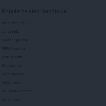
groszek
Biłgoraj
groszek
Binino
Popularne sieci handlowe
groszek
Bircza
groszek
Biskupice
Biedronka gazetka
groszek
Biskupiec
groszek
Biszcza
Lidl gazetka
groszek
Bisztynek
Kaufland gazetka
groszek
Błażkowa
groszek
Błażowa
PEPCO gazetka
groszek
Błażowa Górna
Netto gazetka
groszek
Błędów
groszek
Bledzew
Dino gazetka
groszek
Błogie Szlacheckie
Action gazetka
groszek
Bobrowiec
groszek
Bobrowniki Małe
ALDI gazetka
groszek
Boby-Kolonia
ROSSMANN gazetka
groszek
Bochnia
groszek
Bodzanów
Dealz gazetka
groszek
Bogate