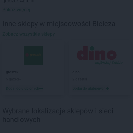
groszek
Aurelin
Pokaż więcej
groszek
Babiak
groszek
Babice
Inne sklepy w miejscowości Bielcza
groszek
Babimost
groszek
Zobacz wszystkie sklepy
Bądki
groszek
Bakałarzewo
groszek
Bałoszyce
groszek
Bandysie
groszek
Baniocha
groszek
Bańska Niżna
groszek
dino
groszek
Baranowo
5 gazetek
2 gazetki
groszek
Barciany
Dodaj do ulubionych
Dodaj do ulubionych
groszek
Barczewo
groszek
Barnim
groszek
Bartoszyce
Wybrane lokalizacje sklepów i sieci
groszek
Bażanówka
handlowych
groszek
Będzin
groszek
Bełk