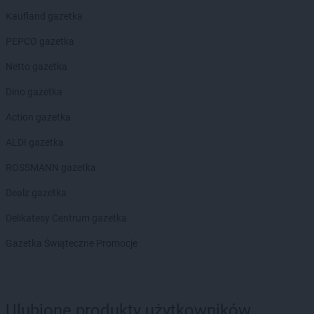
groszek
Czarna Białostocka
Kaufland gazetka
groszek
Czarna Woda
groszek
PEPCO gazetka
Czarnia
groszek
Czarnków
Netto gazetka
groszek
Czarnolas
groszek
Dino gazetka
Czarnówczyn
groszek
Czechów
Action gazetka
groszek
Czechowice-Dziedzice
groszek
ALDI gazetka
Czeladź
groszek
Czerchów
ROSSMANN gazetka
groszek
Czerniejew
groszek
Dealz gazetka
Czersk
groszek
Czerwin
Delikatesy Centrum gazetka
groszek
Czerwonak
groszek
Gazetka Świąteczne Promocje
Czerwonka
groszek
Częstkowo
groszek
Częstoborowice
groszek
Częstochowa
Ulubione produkty użytkowników
groszek
Człuchów