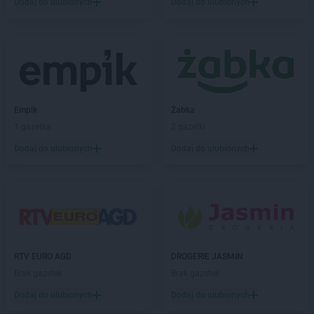
Dodaj do ulubionych
Dodaj do ulubionych
groszek
Breń Osuchowski
groszek
Brodnica
groszek
Brodnica Dolna
groszek
Brudzew
groszek
Brzeg
groszek
Brzeg Dolny
groszek
Brzesko
Empik
Żabka
groszek
Brzeszcze
1 gazetka
2 gazetki
groszek
Brzezie
Dodaj do ulubionych
Dodaj do ulubionych
groszek
Brzezinka
groszek
Brzeziny
groszek
Brzeźnik
groszek
Brzeźno
groszek
Brzoza
groszek
Brzozie
RTV EURO AGD
DROGERIE JASMIN
groszek
Brzozowa Gać
Brak gazetek
Brak gazetek
groszek
Budzisko
groszek
Budzyń
Dodaj do ulubionych
Dodaj do ulubionych
groszek
Bukowina Tatrzańska