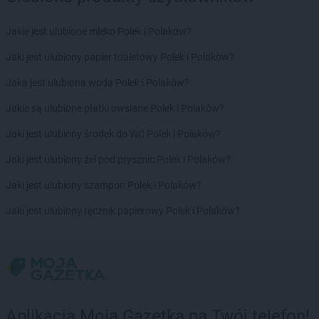
groszek
Czudec
groszek
Czyżowice
Jakie jest ulubione mleko Polek i Polaków?
Jaki jest ulubiony papier toaletowy Polek i Polaków?
groszek
Ćwiklice
Jaka jest ulubiona woda Polek i Polaków?
groszek
Dąbie
groszek
Dąbrowa
Jakie są ulubione płatki owsiane Polek i Polaków?
groszek
Dąbrowa Białostocka
Jaki jest ulubiony środek do WC Polek i Polaków?
groszek
Dąbrowa Górnicza
groszek
Dąbrowa Rzeczycka
Jaki jest ulubiony żel pod prysznic Polek i Polaków?
groszek
Dąbrowa Tarnowska
Jaki jest ulubiony szampon Polek i Polaków?
groszek
Dąbrówka
groszek
Daleszyce
Jaki jest ulubiony ręcznik papierowy Polek i Polaków?
groszek
Daleszynek
groszek
Dalewice
groszek
Dawidy
groszek
Dębica
groszek
Dębie
groszek
Dęblin
Aplikacja Moja Gazetka na Twój telefon!