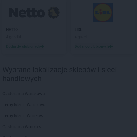
groszek
Chmiel
groszek
Chmielek
groszek
Chmielinko
groszek
Chmielnik
NETTO
LIDL
groszek
Chobrzany
4 gazetki
4 gazetki
groszek
Chochołów
Dodaj do ulubionych
Dodaj do ulubionych
groszek
Chocz
groszek
Chodel
groszek
Chodzież
Wybrane lokalizacje sklepów i sieci
groszek
Chojeniec-Kolonia
handlowych
groszek
Chojnice
groszek
Chojnów
Castorama Warszawa
groszek
Chorki
groszek
Chorzelów
Leroy Merlin Warszawa
groszek
Chorzeszów
Leroy Merlin Wrocław
groszek
Chorzew
groszek
Chorzów
Castorama Wrocław
groszek
Chroberz