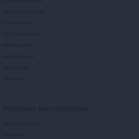
Castorama Rzeszów
groszek
Chrusty
groszek
Chruszczewo
Leroy Merlin Rzeszów
groszek
Chrzanów
Action Szczecin
groszek
Chrząstowice
groszek
Chwałowice
PEPCO Warszawa
groszek
Chwaszczyno
PEPCO Kraków
groszek
Ciche
groszek
Cichostów-Kolonia
Dealz Warszawa
groszek
Ciechanów
Dealz Gdańsk
groszek
Ciechocin
groszek
Ciechocinek
OBI Lublin
groszek
Cięcina
groszek
Cienin Zaborny
groszek
Cieszanów
groszek
Cieszyn
Popularne sieci handlowe
groszek
Cisów
groszek
Czachówek
Biedronka gazetka
groszek
Czaniec
groszek
Lidl gazetka
Czaplice