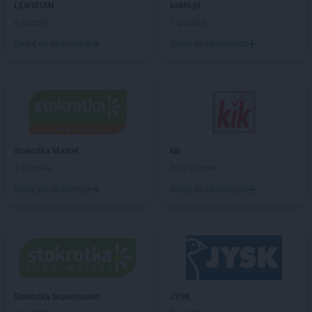
LEWIATAN
kakto.pl
groszek
Biesiadki
4 gazetki
1 gazetka
groszek
Biłgoraj
Dodaj do ulubionych
Dodaj do ulubionych
groszek
Binino
groszek
Bircza
groszek
Biskupice
groszek
Biskupiec
groszek
Biszcza
groszek
Bisztynek
groszek
Błażkowa
Stokrotka Market
kik
groszek
Błażowa
1 gazetka
Brak gazetek
groszek
Błażowa Górna
Dodaj do ulubionych
Dodaj do ulubionych
groszek
Błędów
groszek
Bledzew
groszek
Błogie Szlacheckie
groszek
Bobrowiec
groszek
Bobrowniki Małe
groszek
Boby-Kolonia
groszek
Stokrotka Supermarket
Bochnia
JYSK