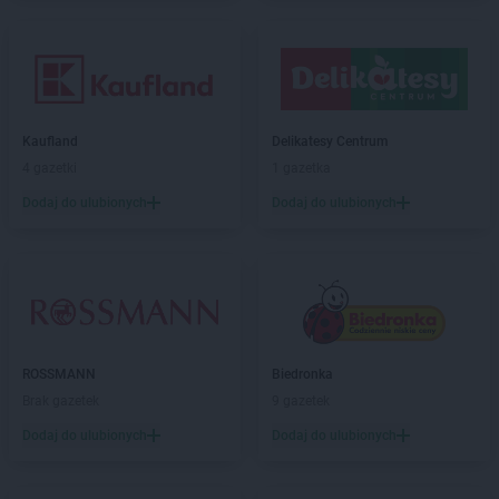
groszek
Bukowno
groszek
Bychawa
groszek
Bychawka Trzecia-Kolonia
groszek
Byczyna
groszek
Bydgoszcz
Kaufland
Delikatesy Centrum
groszek
Bysina
4 gazetki
1 gazetka
groszek
Bysław
Dodaj do ulubionych
Dodaj do ulubionych
groszek
Bysławek
groszek
Byszwałd
groszek
Bytom
groszek
Bzianka
groszek
Cedry Małe
groszek
Cekcyn
ROSSMANN
Biedronka
groszek
Ceków
Brak gazetek
9 gazetek
groszek
Celiny
Dodaj do ulubionych
Dodaj do ulubionych
groszek
Charzewice
groszek
Chełchy
groszek
Chełm