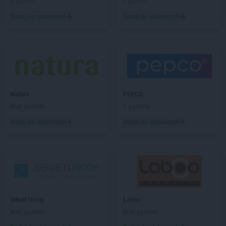
groszek
3 gazetki
Bodzanów
2 gazetki
groszek
Bogate
Dodaj do ulubionych
Dodaj do ulubionych
groszek
Bogatki
groszek
Bogoria
groszek
Bogucin
groszek
Bogumiłowice
groszek
Bojanów
groszek
Bojszowy Nowe
Natura
PEPCO
groszek
Bolechowice
Brak gazetek
1 gazetka
groszek
Bolesławiec
groszek
Dodaj do ulubionych
Boleszkowice
Dodaj do ulubionych
groszek
Boratyn
groszek
Borki
groszek
Borkowo Kościelne
groszek
Borówki
groszek
Boruja
groszek
Bożacin
Sekret Urody
Laboo
groszek
Bożepole Wielkie
Brak gazetek
Brak gazetek
groszek
Brdów