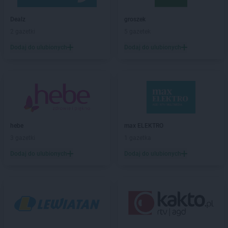
groszek
Bełk
groszek
Bełżec
Dealz
groszek
groszek
Bemowizna
2 gazetki
5 gazetek
groszek
Berezka
Dodaj do ulubionych
Dodaj do ulubionych
groszek
Biała
groszek
Biała Podlaska
groszek
Białoboki
groszek
Białobrzeg
groszek
Białochowo
groszek
Biały Dunajec
hebe
max ELEKTRO
groszek
Białystok
3 gazetki
1 gazetka
groszek
Biardy
groszek
Biejkowska Wola
Dodaj do ulubionych
Dodaj do ulubionych
groszek
Bielcza
groszek
Bieliniec
groszek
Bielsko-Biała
groszek
Bieniów
groszek
Bierzwienna Długa
groszek
Bierzwnica