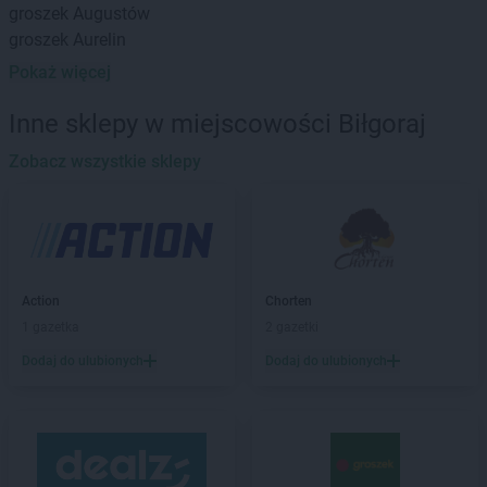
groszek
Augustów
groszek
Aurelin
Pokaż więcej
groszek
Babiak
groszek
Babice
Inne sklepy w miejscowości Biłgoraj
groszek
Babimost
groszek
Zobacz wszystkie sklepy
Bądki
groszek
Bakałarzewo
groszek
Bałoszyce
groszek
Bandysie
groszek
Baniocha
groszek
Bańska Niżna
Action
Chorten
groszek
Baranowo
1 gazetka
2 gazetki
groszek
Barciany
Dodaj do ulubionych
Dodaj do ulubionych
groszek
Barczewo
groszek
Barnim
groszek
Bartoszyce
groszek
Bażanówka
groszek
Będzin