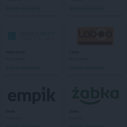
Sekret Urody
Wysoka
Dodaj do ulubionych
Dodaj do ulubionych
Sekret Urody
Zakrzów
Sekret Urody
Złotów
Sekret Urody
Żołynia
Sekret Urody
Laboo
Brak gazetek
Brak gazetek
Dodaj do ulubionych
Dodaj do ulubionych
Empik
Żabka
1 gazetka
2 gazetki