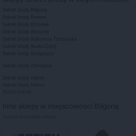
Sekret Urody
Biłgoraj
Sekret Urody
Brenno
Sekret Urody
Brzostek
Sekret Urody
Brzozów
Sekret Urody
Bukowina Tatrzańska
Sekret Urody
Busko-Zdrój
Sekret Urody
Bydgoszcz
Sekret Urody
Chmielnik
Sekret Urody
Dęblin
Sekret Urody
Dębno
Pokaż więcej
Sekret Urody
Dubiecko
Sekret Urody
Frysztak
Inne sklepy w miejscowości Biłgoraj
Sekret Urody
Zobacz wszystkie sklepy
Gdów
Sekret Urody
Głogów Małopolski
Sekret Urody
Gorlice