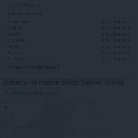
23-400 Biłgoraj
Godziny otwarcia:
Poniedziałek:
brak informacji
Wtorek:
brak informacji
Środa:
brak informacji
Czwartek:
brak informacji
Piątek:
brak informacji
Sobota:
brak informacji
Niedziela:
brak informacji
Pokaż w Google Maps
Zobacz na mapie sklep Sekret Urody
Znajdź moją lokalizację
+
−