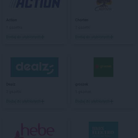
Sekret Urody
Grudziądz
Sekret Urody
Grupa
Action
Chorten
Sekret Urody
Janowiec Wielkopolski
1 gazetka
2 gazetki
Sekret Urody
Jarosław
Sekret Urody
Jasło
Dodaj do ulubionych
Dodaj do ulubionych
Sekret Urody
Kamień Krajeński
Sekret Urody
Kielce
Sekret Urody
Kock
Sekret Urody
Kołaczyce
Sekret Urody
Korczyna
Dealz
groszek
Sekret Urody
Koziegłowy
2 gazetki
5 gazetek
Sekret Urody
Krośniewice
Sekret Urody
Krosno
Dodaj do ulubionych
Dodaj do ulubionych
Sekret Urody
Kunów
Sekret Urody
Łańcut
Sekret Urody
Lesko