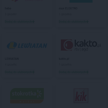
Sekret Urody
Leżajsk
hebe
max ELEKTRO
Sekret Urody
Miechów
3 gazetki
1 gazetka
Sekret Urody
Mielec
Dodaj do ulubionych
Dodaj do ulubionych
Sekret Urody
Mosina
Sekret Urody
Mrocza
Sekret Urody
Olsztyn
Sekret Urody
Opatów
Sekret Urody
Ostrowiec Świętokrzyski
Sekret Urody
Ożarów
LEWIATAN
kakto.pl
4 gazetki
1 gazetka
Sekret Urody
Piła
Sekret Urody
Pilzno
Dodaj do ulubionych
Dodaj do ulubionych
Sekret Urody
Pińczów
Sekret Urody
Połajewo
Sekret Urody
Połaniec
Sekret Urody
Przeworsk
Sekret Urody
Radzyń Podlaski