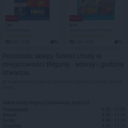
NOWA!
NOWA!
LIDL
ALDI
Od poniedziałku
Wygodna odzież i nie tylko!
JUŻ OD JUTRA!
DO ROZPOCZĘCIA 2 DNI
10.08 - 11.08
96
11.08 - 14.08
15
Pozostałe sklepy Sekret Urody w
miejscowości Biłgoraj - adresy i godziny
otwarcia
W miejscowości Biłgoraj znajdziesz obecnie 3 sklepy Sekret
Urody.
Sekret Urody
Biłgoraj
Czerwonego Krzyża 3
Poniedziałek:
8:30 - 17:30
Wtorek:
8:30 - 17:30
Środa:
8:30 - 17:30
Czwartek:
8:30 - 17:30