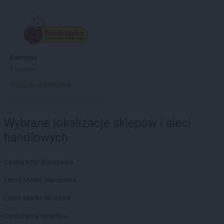
Biedronka
Biała Podlaska
Biedronka
Biała Rawska
Biedronka
Białe Błota
Biedronka
Białka
Biedronka
Białka Tatrzańska
Biedronka
Biedronka
Białobrzegi
7 gazetek
Biedronka
Białogard
Biedronka
Biały Bór
Dodaj do ulubionych
Biedronka
Białystok
Biedronka
Biecz
Biedronka
Biedronka
Wybrane lokalizacje sklepów i sieci
Biedronka
Biedrusko
handlowych
Biedronka
Bielany Wrocławskie
Biedronka
Bielawa
Castorama Warszawa
Biedronka
Bielsk
Biedronka
Bielsk Podlaski
Leroy Merlin Warszawa
Biedronka
Bielsko-Biała
Leroy Merlin Wrocław
Biedronka
Biertowice
Biedronka
Bieruń
Castorama Wrocław