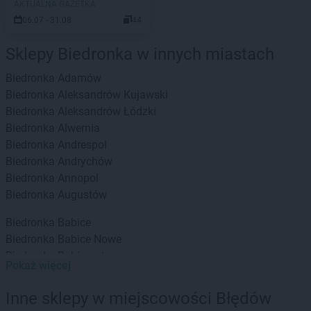
AKTUALNA GAZETKA
06.07 - 31.08
44
Sklepy Biedronka w innych miastach
Biedronka
Adamów
Biedronka
Aleksandrów Kujawski
Biedronka
Aleksandrów Łódzki
Biedronka
Alwernia
Biedronka
Andrespol
Biedronka
Andrychów
Biedronka
Annopol
Biedronka
Augustów
Biedronka
Babice
Biedronka
Babice Nowe
Biedronka
Babimost
Pokaż więcej
Biedronka
Baborów
Biedronka
Banie
Inne sklepy w miejscowości Błędów
Biedronka
Banie Mazurskie