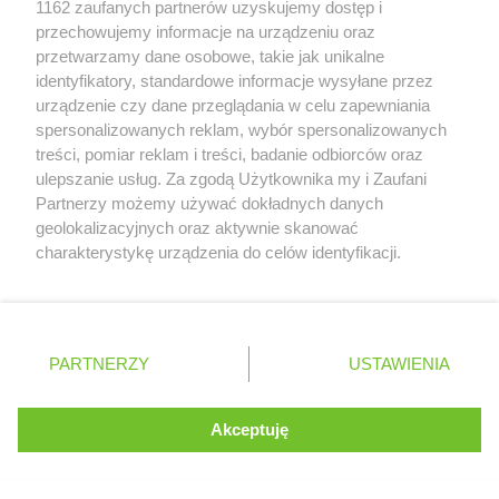
1162 zaufanych partnerów uzyskujemy dostęp i
Biedronka
Chmielów
Retail Radar – analiza rynku
przechowujemy informacje na urządzeniu oraz
Biedronka
Choceń
przetwarzamy dane osobowe, takie jak unikalne
Biedronka
Chocianów
identyfikatory, standardowe informacje wysyłane przez
Biedronka
Chocianowice
Wasze ulubione produkty
urządzenie czy dane przeglądania w celu zapewniania
Biedronka
Chociwel
spersonalizowanych reklam, wybór spersonalizowanych
Biedronka
Choczewo
Regulamin serwisu i polityka prywatności
treści, pomiar reklam i treści, badanie odbiorców oraz
Biedronka
Chodecz
ulepszanie usług. Za zgodą Użytkownika my i Zaufani
Biedronka
Chodel
Mapa strony
Partnerzy możemy używać dokładnych danych
Biedronka
Chodzież
geolokalizacyjnych oraz aktywnie skanować
Zawsze najnowsze gazetki w naszej
Wszystkie miasta z lokalizacjami sklepów
Biedronka
Chojna
charakterystykę urządzenia do celów identyfikacji.
Biedronka
Chojnice
Ponieważ cenimy Twoją prywatność, prosimy o zgodę na
aplikacji
korzystanie z tych technologii poprzez kliknięcie
Biedronka
Chojnów
„Akceptuję”. Zgoda jest dobrowolna i zawsze możesz ją
Biedronka
Choroszcz
+ 1,5 mln zadowolonych kupujących
zmienić/wycofać klikając przycisk ustawień prywatności
Polska
Czechy
Ukraina
Litwa
Słowacja
Rumunia
Biedronka
Chorzele
PARTNERZY
USTAWIENIA
znajdujący się w lewym dolnym rogu strony
Biedronka
Chorzów
Biedronka
Choszczno
. Niektóre rodzaje przetwarzania danych nie wymagają
Akceptuję
Biedronka
Chotomów
zgody użytkownika, ale masz prawo sprzeciwić się
©
2026
Moja Gazetka Sp. z o.o.
Biedronka
Chróścice
Kontynuuj na stronie
takiemu przetwarzaniu. Preferencje będą miały
Biedronka
Chrzanów
zastosowania tylko na tej witrynie.