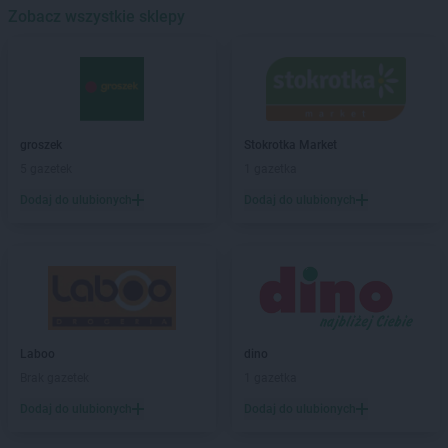
Biedronka
Zobacz wszystkie sklepy
Banino
Biedronka
Baniocha
Biedronka
Baranowo
Biedronka
Barciany
Biedronka
Barcin
Biedronka
Barczewo
groszek
Stokrotka Market
Biedronka
Bardo
5 gazetek
1 gazetka
Biedronka
Barlinek
Dodaj do ulubionych
Dodaj do ulubionych
Biedronka
Bartoszyce
Biedronka
Barwice
Biedronka
Będzin
Biedronka
Bełchatów
Biedronka
Bełżyce
Biedronka
Bestwina
Biedronka
Bezrzecze
Laboo
dino
Biedronka
Biała
Brak gazetek
1 gazetka
Biedronka
Biała Parcela
Dodaj do ulubionych
Dodaj do ulubionych
Biedronka
Biała Piska