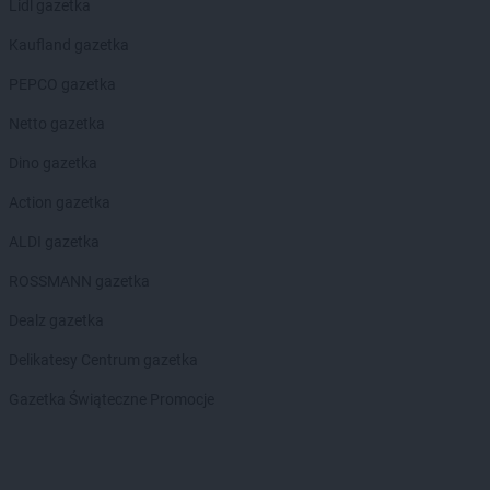
Lidl gazetka
Biedronka
Boguchwała
Biedronka
Boguszów-Gorce
Kaufland gazetka
Biedronka
Bojano
PEPCO gazetka
Biedronka
Bolesławice
Biedronka
Bolesławiec
Netto gazetka
Biedronka
Bolków
Dino gazetka
Biedronka
Bolszewo
Biedronka
Bońki
Action gazetka
Biedronka
Borek Wielkopolski
ALDI gazetka
Biedronka
Borki
Biedronka
Borkowo
ROSSMANN gazetka
Biedronka
Borne Sulinowo
Dealz gazetka
Biedronka
Borówiec
Biedronka
Branice
Delikatesy Centrum gazetka
Biedronka
Braniewo
Gazetka Świąteczne Promocje
Biedronka
Brańsk
Biedronka
Brenna
Biedronka
Brodnica