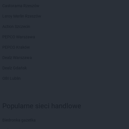
Biedronka
Bierutów
Castorama Rzeszów
Biedronka
Biłgoraj
Biedronka
Biskupice
Leroy Merlin Rzeszów
Biedronka
Biskupiec
Action Szczecin
Biedronka
Blachownia
Biedronka
Błażowa
PEPCO Warszawa
Biedronka
Błędów
PEPCO Kraków
Biedronka
Bliżyn
Biedronka
Błonie
Dealz Warszawa
Biedronka
Bobolice
Dealz Gdańsk
Biedronka
Bobowa
Biedronka
Bobrowiec
OBI Lublin
Biedronka
Bobrowniki
Biedronka
Bochnia
Biedronka
Bochotnica
Popularne sieci handlowe
Biedronka
Bochotnica-Kolonia
Biedronka
Bodzentyn
Biedronka
Bogacica
Biedronka gazetka
Biedronka
Bogatynia