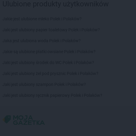
Biedronka
Brusy
Ulubione produkty użytkowników
Biedronka
Brwinów
Biedronka
Brzeg
Jakie jest ulubione mleko Polek i Polaków?
Biedronka
Brzeg Dolny
Biedronka
Brześć Kujawski
Jaki jest ulubiony papier toaletowy Polek i Polaków?
Biedronka
Brzesko
Jaka jest ulubiona woda Polek i Polaków?
Biedronka
Brzeszcze
Biedronka
Brzeziny
Jakie są ulubione płatki owsiane Polek i Polaków?
Biedronka
Brzezna
Jaki jest ulubiony środek do WC Polek i Polaków?
Biedronka
Brzeźnio
Biedronka
Brzostek
Jaki jest ulubiony żel pod prysznic Polek i Polaków?
Biedronka
Brzoza
Jaki jest ulubiony szampon Polek i Polaków?
Biedronka
Brzozów
Biedronka
Buczkowice
Jaki jest ulubiony ręcznik papierowy Polek i Polaków?
Biedronka
Budzów
Biedronka
Budzyń
Biedronka
Buk
Biedronka
Bukowno
Biedronka
Bulowice