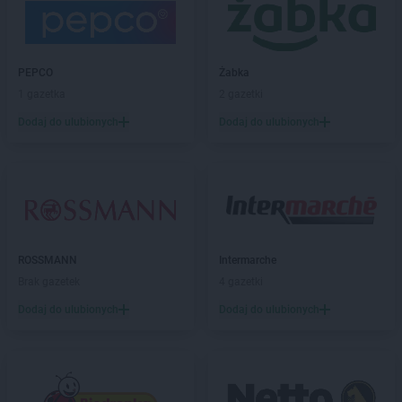
ROSSMANN
Bialogard
ROSSMANN
Białystok
ROSSMANN
Biecz
ROSSMANN
Biedrusko
PEPCO
Żabka
ROSSMANN
Bielany Wrocławskie
1 gazetka
2 gazetki
ROSSMANN
Bielawa
Dodaj do ulubionych
Dodaj do ulubionych
ROSSMANN
Bielsk Podlaski
ROSSMANN
Bielsko-Biała
ROSSMANN
Bieruń
ROSSMANN
Bierutów
ROSSMANN
Biłgoraj
ROSSMANN
Biskupiec
ROSSMANN
Intermarche
ROSSMANN
Blachownia
Brak gazetek
4 gazetki
ROSSMANN
Błonie
ROSSMANN
Bobolice
Dodaj do ulubionych
Dodaj do ulubionych
ROSSMANN
Bobowa
ROSSMANN
Bochnia
ROSSMANN
Bogatynia
ROSSMANN
Boguchwała