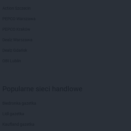
ROSSMANN
Buk
Action Szczecin
ROSSMANN
Busko-Zdrój
PEPCO Warszawa
ROSSMANN
Byczyna
ROSSMANN
Bydgoszcz
PEPCO Kraków
ROSSMANN
Bystrzyca Kłodzka
Dealz Warszawa
ROSSMANN
Bytom
ROSSMANN
Bytom Odrzański
Dealz Gdańsk
ROSSMANN
Bytów
OBI Lublin
ROSSMANN
CH
ROSSMANN
Chełm
ROSSMANN
Chełmek
Popularne sieci handlowe
ROSSMANN
Chełmno
ROSSMANN
Chełmża
ROSSMANN
Chocianów
Biedronka gazetka
ROSSMANN
Chociwel
Lidl gazetka
ROSSMANN
Choczewo
ROSSMANN
Chodzież
Kaufland gazetka
ROSSMANN
Chojna