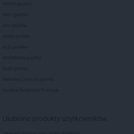
PEPCO gazetka
ROSSMANN
Chojnice
ROSSMANN
Chojnów
Netto gazetka
ROSSMANN
Choroszcz
Dino gazetka
ROSSMANN
Chorzów
ROSSMANN
Choszczno
Action gazetka
ROSSMANN
Chrzanów
ALDI gazetka
ROSSMANN
Chwaszczyno
ROSSMANN
Ciechanów
ROSSMANN gazetka
ROSSMANN
Ciechanowiec
Dealz gazetka
ROSSMANN
Ciechocinek
ROSSMANN
Cieszyn
Delikatesy Centrum gazetka
ROSSMANN
Czaplinek
Gazetka Świąteczne Promocje
ROSSMANN
Czarna
ROSSMANN
Czarna Białostocka
ROSSMANN
Czarne
ROSSMANN
Czarnków
Ulubione produkty użytkowników
ROSSMANN
Czchów
ROSSMANN
Czechowice-Dziedzice
Jakie jest ulubione mleko Polek i Polaków?