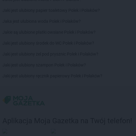
ROSSMANN
Czeladź
ROSSMANN
Czernichów
Jaki jest ulubiony papier toaletowy Polek i Polaków?
ROSSMANN
Czerniejewo
Jaka jest ulubiona woda Polek i Polaków?
ROSSMANN
Czernikowo
ROSSMANN
Czersk
Jakie są ulubione płatki owsiane Polek i Polaków?
ROSSMANN
Czerwionka-Leszczyny
Jaki jest ulubiony środek do WC Polek i Polaków?
ROSSMANN
Częstochowa
ROSSMANN
Człuchów
Jaki jest ulubiony żel pod prysznic Polek i Polaków?
ROSSMANN
Jaki jest ulubiony szampon Polek i Polaków?
Dąbrowa Białostocka
ROSSMANN
Dąbrowa Górnicza
Jaki jest ulubiony ręcznik papierowy Polek i Polaków?
ROSSMANN
Dąbrowa Tarnowska
ROSSMANN
Dąbrówka
ROSSMANN
Darłowo
ROSSMANN
Dawidy Bankowe
ROSSMANN
Dębe Wielkie
ROSSMANN
Dębica
Aplikacja Moja Gazetka na Twój telefon!
ROSSMANN
Dęblin
ROSSMANN
Dębno