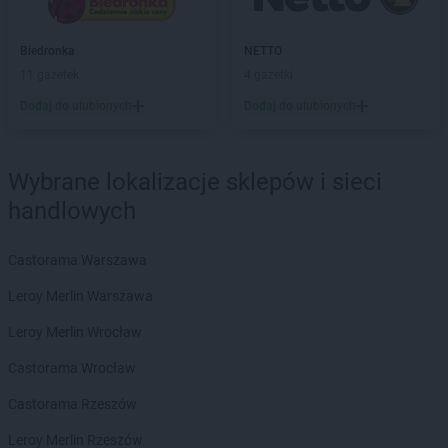
ROSSMANN
Boguszów-Gorce
ROSSMANN
Bolechowo
Biedronka
NETTO
ROSSMANN
Bolesławiec
11 gazetek
4 gazetki
ROSSMANN
Bolków
Dodaj do ulubionych
Dodaj do ulubionych
ROSSMANN
Bolszewo
ROSSMANN
Borek Wielkopolski
ROSSMANN
Braniewo
Wybrane lokalizacje sklepów i sieci
ROSSMANN
Brodnica
handlowych
ROSSMANN
Brusy
ROSSMANN
Brwinów
ROSSMANN
Brzeg
Castorama Warszawa
ROSSMANN
Brzeg Dolny
Leroy Merlin Warszawa
ROSSMANN
Brześć Kujawski
ROSSMANN
Brzesko
Leroy Merlin Wrocław
ROSSMANN
Brzeszcze
Castorama Wrocław
ROSSMANN
Brzeziny
ROSSMANN
Brzostek
Castorama Rzeszów
ROSSMANN
Brzozów
Leroy Merlin Rzeszów
ROSSMANN
Budzistowo