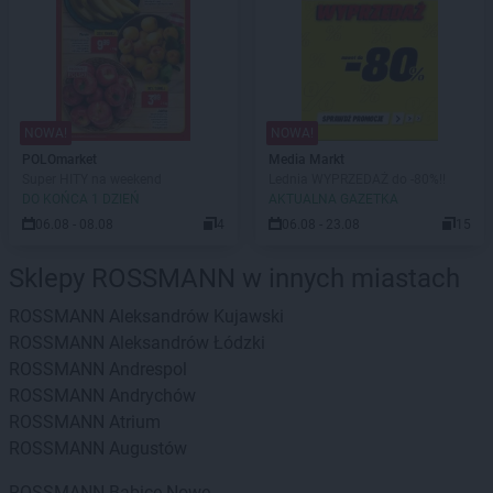
NOWA!
NOWA!
POLOmarket
Media Markt
Super HITY na weekend
Lednia WYPRZEDAŻ do -80%!!
DO KOŃCA 1 DZIEŃ
AKTUALNA GAZETKA
06.08 - 08.08
4
06.08 - 23.08
15
Sklepy ROSSMANN w innych miastach
ROSSMANN
Aleksandrów Kujawski
ROSSMANN
Aleksandrów Łódzki
ROSSMANN
Andrespol
ROSSMANN
Andrychów
ROSSMANN
Atrium
ROSSMANN
Augustów
ROSSMANN
Babice Nowe