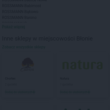
ROSSMANN
Babimost
ROSSMANN
Bąkowo
ROSSMANN
Banino
ROSSMANN
Baranowo
Pokaż więcej
ROSSMANN
Barcin
ROSSMANN
Barczewo
Inne sklepy w miejscowości Błonie
ROSSMANN
Barlinek
ROSSMANN
Zobacz wszystkie sklepy
Bartoszyce
ROSSMANN
Barwice
ROSSMANN
Będzin
ROSSMANN
Bełchatów
ROSSMANN
Bełżyce
ROSSMANN
Biała Piska
Chorten
Natura
ROSSMANN
Biała Podlaska
2 gazetki
1 gazetka
ROSSMANN
Białe Błota
Dodaj do ulubionych
Dodaj do ulubionych
ROSSMANN
Białka Tatrzańska
ROSSMANN
Białki
ROSSMANN
Białobrzegi