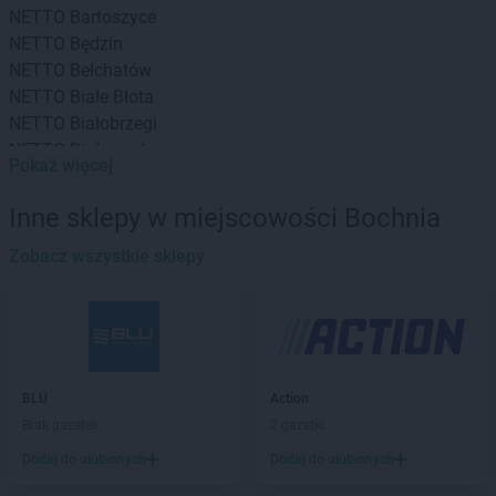
NETTO
Bartoszyce
NETTO
Będzin
NETTO
Bełchatów
NETTO
Białe Błota
NETTO
Białobrzegi
NETTO
Białogard
Pokaż więcej
NETTO
Białystok
NETTO
Bielany Wrocławskie
Inne sklepy w miejscowości Bochnia
NETTO
Bielawa
NETTO
Zobacz wszystkie sklepy
Bielsko-Biała
NETTO
Biłgoraj
NETTO
Biskupiec
NETTO
Blizne Jasińskiego
NETTO
Błonie
NETTO
Bochnia
BLU
Action
NETTO
Bogatynia
Brak gazetek
2 gazetki
NETTO
Bolechowo
Dodaj do ulubionych
Dodaj do ulubionych
NETTO
Bolszewo
NETTO
Borzęcin Mały