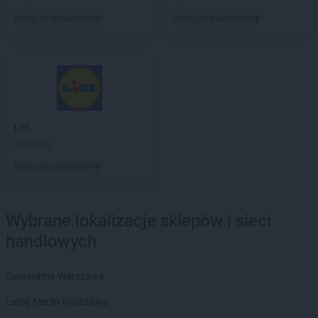
NETTO
Kamień Pomorski
Dodaj do ulubionych
Dodaj do ulubionych
NETTO
Kamionki
NETTO
Karpacz
NETTO
Katowice
NETTO
Kazimierza Wielka
NETTO
Kędzierzyn-Koźle
NETTO
Kępno
NETTO
Kętrzyn
LIDL
NETTO
Kęty
5 gazetek
NETTO
Kielce
Dodaj do ulubionych
NETTO
Kłaj
NETTO
Kłobuck
NETTO
Kłodawa
Wybrane lokalizacje sklepów i sieci
NETTO
Kluczbork
handlowych
NETTO
Knurów
NETTO
Kolbudy
Castorama Warszawa
NETTO
Koło
NETTO
Kołobrzeg
Leroy Merlin Warszawa
NETTO
Komorniki