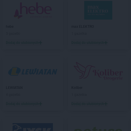
NETTO
Chojnów
NETTO
Chorzów
NETTO
Choszczno
hebe
max ELEKTRO
NETTO
Chrzanów
3 gazetki
1 gazetka
NETTO
Chrząstowice
NETTO
Ciechocinek
Dodaj do ulubionych
Dodaj do ulubionych
NETTO
Cieszyn
NETTO
Czaplinek
NETTO
Czarna Białostocka
NETTO
Czarnków
NETTO
Czechowice-Dziedzice
NETTO
Czeladź
LEWIATAN
Koliber
NETTO
Czersk
4 gazetki
1 gazetka
NETTO
Czerwionka-Leszczyny
Dodaj do ulubionych
Dodaj do ulubionych
NETTO
Częstochowa
NETTO
Człuchów
NETTO
Dąbrowa Górnicza
NETTO
Darłowo