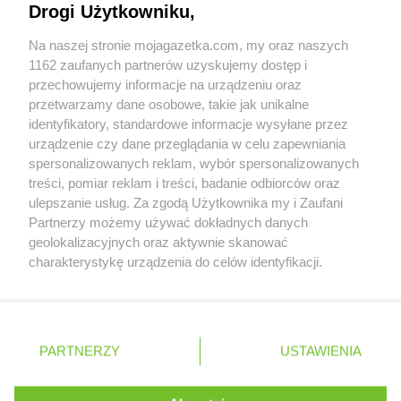
Drogi Użytkowniku,
Współpraca z nami
NETTO
Mrągowo
NETTO
Mszana Dolna
Na naszej stronie mojagazetka.com, my oraz naszych
Zobacz szczegóły
NETTO
Muszyna
1162 zaufanych partnerów uzyskujemy dostęp i
Retail Radar – analiza rynku
przechowujemy informacje na urządzeniu oraz
NETTO
Mysłakowice
przetwarzamy dane osobowe, takie jak unikalne
NETTO
Myślenice
identyfikatory, standardowe informacje wysyłane przez
NETTO
Myślibórz
Wasze ulubione produkty
urządzenie czy dane przeglądania w celu zapewniania
NETTO
Mysłowice
spersonalizowanych reklam, wybór spersonalizowanych
NETTO
Myszków
Regulamin serwisu i polityka prywatności
treści, pomiar reklam i treści, badanie odbiorców oraz
ulepszanie usług. Za zgodą Użytkownika my i Zaufani
NETTO
Nadarzyn
Mapa strony
Partnerzy możemy używać dokładnych danych
NETTO
Nakło nad Notecią
geolokalizacyjnych oraz aktywnie skanować
NETTO
Namysłów
Zawsze najnowsze gazetki w naszej
Wszystkie miasta z lokalizacjami sklepów
charakterystykę urządzenia do celów identyfikacji.
NETTO
Nasielsk
Ponieważ cenimy Twoją prywatność, prosimy o zgodę na
aplikacji
NETTO
Netto
korzystanie z tych technologii poprzez kliknięcie
NETTO
Nidzica
„Akceptuję”. Zgoda jest dobrowolna i zawsze możesz ją
NETTO
Niemodlin
+ 1,5 mln zadowolonych kupujących
zmienić/wycofać klikając przycisk ustawień prywatności
Polska
Czechy
Ukraina
Litwa
Słowacja
Rumunia
PARTNERZY
USTAWIENIA
NETTO
Niepołomice
znajdujący się w lewym dolnym rogu strony
NETTO
Nisko
. Niektóre rodzaje przetwarzania danych nie wymagają
NETTO
Nowe Lipiny