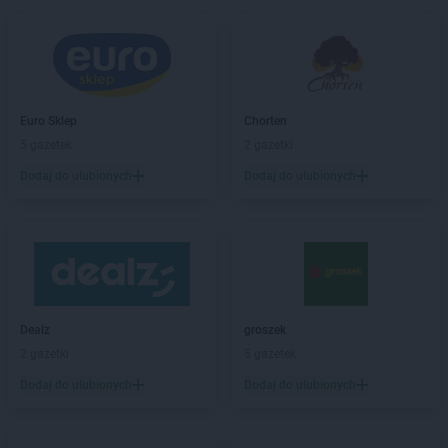
NETTO
Braniewo
NETTO
Brodnica
NETTO
Brwinów
NETTO
Brzeg
NETTO
Brzeg Dolny
Euro Sklep
Chorten
NETTO
Brzeszcze
5 gazetek
2 gazetki
NETTO
Brzozów
Dodaj do ulubionych
Dodaj do ulubionych
NETTO
Buk
NETTO
Bydgoszcz
NETTO
Bystrzyca Kłodzka
NETTO
Bytom
NETTO
Bytów
NETTO
Chełmno
Dealz
groszek
NETTO
Chełmża
2 gazetki
5 gazetek
NETTO
Chocianów
Dodaj do ulubionych
Dodaj do ulubionych
NETTO
Chodzież
NETTO
Chojna
NETTO
Chojnice