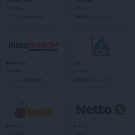
Delikatesy Centrum
ROSSMANN
NETTO
Gryfino
1 gazetka
Brak gazetek
NETTO
Gubin
Dodaj do ulubionych
Dodaj do ulubionych
NETTO
Iława
NETTO
Inowrocław
NETTO
Jaktorów
NETTO
Jarocin
NETTO
Jastrowie
Intermarche
ALDI
NETTO
Jastrzębie-Zdrój
4 gazetki
6 gazetek
NETTO
Jawor
Dodaj do ulubionych
Dodaj do ulubionych
NETTO
Jaworze
NETTO
Jaworzno
NETTO
Jędrzejów
NETTO
Jelenia Góra
NETTO
Jelonek
NETTO
Józefów
Biedronka
NETTO
NETTO
Kalisz
11 gazetek
4 gazetki