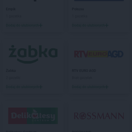
NETTO
Głuchołazy
Empik
Pokusa
NETTO
Gniew
1 gazetka
1 gazetka
NETTO
Gniewkowo
NETTO
Gniezno
Dodaj do ulubionych
Dodaj do ulubionych
NETTO
Gołdap
NETTO
Goleniów
NETTO
Gołków
NETTO
Golub-Dobrzyń
NETTO
Góra
NETTO
Góra Kalwaria
Żabka
RTV EURO AGD
NETTO
Gorzów Wielkopolski
2 gazetki
Brak gazetek
NETTO
Gostyń
Dodaj do ulubionych
Dodaj do ulubionych
NETTO
Gostynin
NETTO
Gródków
NETTO
Grodzisk Mazowiecki
NETTO
Grodzisk Wielkopolski
NETTO
Grodzisko
NETTO
Grudziądz
NETTO
Gryfice