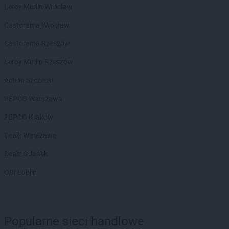
Leroy Merlin Wrocław
NETTO
Konin
NETTO
Końskie
Castorama Wrocław
NETTO
Kórnik
Castorama Rzeszów
NETTO
Kościan
NETTO
Kościerzyna
Leroy Merlin Rzeszów
NETTO
Kostrzyn
Action Szczecin
NETTO
Kostrzyn nad Odrą
NETTO
Koszalin
PEPCO Warszawa
NETTO
Kowale
PEPCO Kraków
NETTO
Kowary
NETTO
Koziegłowy
Dealz Warszawa
NETTO
Kozienice
Dealz Gdańsk
NETTO
Kożuchy
NETTO
Kraków
OBI Lublin
NETTO
Kraśnik
NETTO
Krosno Odrzańskie
NETTO
Krotoszyn
NETTO
Kurzelów
Popularne sieci handlowe
NETTO
Kwidzyn