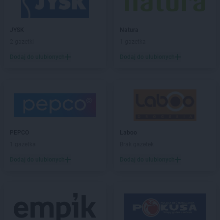
NETTO
Dęblin
NETTO
Dębno
JYSK
Natura
NETTO
Dobra
2 gazetki
1 gazetka
NETTO
Dobre Miasto
Dodaj do ulubionych
Dodaj do ulubionych
NETTO
Dobrzeń Wielki
NETTO
Drawsko Pomorskie
NETTO
Drezdenko
NETTO
Działdowo
NETTO
Dzierzgoń
NETTO
Dzierżoniów
PEPCO
Laboo
NETTO
Ełk
1 gazetka
Brak gazetek
NETTO
Gajków
Dodaj do ulubionych
Dodaj do ulubionych
NETTO
Garwolin
NETTO
Gdańsk
NETTO
Gdynia
NETTO
Gliwice
NETTO
Głogów