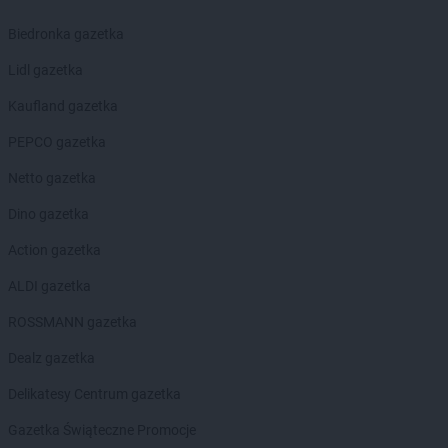
Biedronka gazetka
NETTO
Łabiszyn
NETTO
Łącko
Lidl gazetka
NETTO
Łask
Kaufland gazetka
NETTO
Łaziska Górne
NETTO
Łęczna
PEPCO gazetka
NETTO
Łęczyca
Netto gazetka
NETTO
Łobez
NETTO
Łodygowice
Dino gazetka
NETTO
Łódź
Action gazetka
NETTO
Łomianki
NETTO
Łosice
ALDI gazetka
NETTO
Łowicz
ROSSMANN gazetka
NETTO
Łuków
Dealz gazetka
NETTO
Lębork
NETTO
Lędziny
Delikatesy Centrum gazetka
NETTO
Legionowo
Gazetka Świąteczne Promocje
NETTO
Legnica