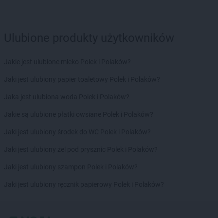
NETTO
Lesko
NETTO
Leszno
NETTO
Libiąż
Ulubione produkty użytkowników
NETTO
Limanowa
NETTO
Lipnik
Jakie jest ulubione mleko Polek i Polaków?
NETTO
Lipno
NETTO
Lipsko
Jaki jest ulubiony papier toaletowy Polek i Polaków?
NETTO
Lubaczów
Jaka jest ulubiona woda Polek i Polaków?
NETTO
Lubań
NETTO
Lubartów
Jakie są ulubione płatki owsiane Polek i Polaków?
NETTO
Lubawa
Jaki jest ulubiony środek do WC Polek i Polaków?
NETTO
Lubicz Górny
NETTO
Lubin
Jaki jest ulubiony żel pod prysznic Polek i Polaków?
NETTO
Lubliniec
Jaki jest ulubiony szampon Polek i Polaków?
NETTO
Luboń
NETTO
Lubsko
Jaki jest ulubiony ręcznik papierowy Polek i Polaków?
NETTO
Luzino
NETTO
Lwówek Śląski