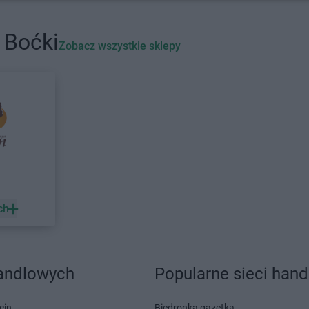
arhelan
Józefów
arhelan
Juc
 Boćki
Zobacz wszystkie sklepy
arhelan
Konstantynów
arhelan
Kryn
arhelan
Kotuń
arhelan
Milejczyce
arhelan
Mor
arhelan
Mońki
Kościelna
arhelan
Nowe Piekuty
łcka
arhelan
Nurzec-Stacja
ch
arhelan
Ostrów Lubelski
handlowych
Popularne sieci han
cin
Biedronka gazetka