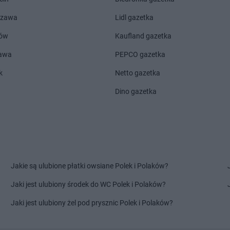
arhelan
Stok Lacki
arhelan
Sur
arhelan
Suchowola
arhelan
Suwa
szawa
Lidl gazetka
arhelan
Supraśl
arhelan
Szc
ów
Kaufland gazetka
zawa
PEPCO gazetka
k
Netto gazetka
Dino gazetka
Jakie są ulubione płatki owsiane Polek i Polaków?
Jaki jest ulubiony środek do WC Polek i Polaków?
Jaki jest ulubiony żel pod prysznic Polek i Polaków?