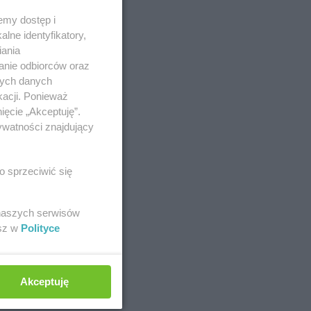
emy dostęp i
lne identyfikatory,
iania
anie odbiorców oraz
nych danych
kacji. Ponieważ
ięcie „Akceptuję”.
ywatności znajdujący
o sprzeciwić się
żew
 naszych serwisów
esz w
Polityce
Akceptuję