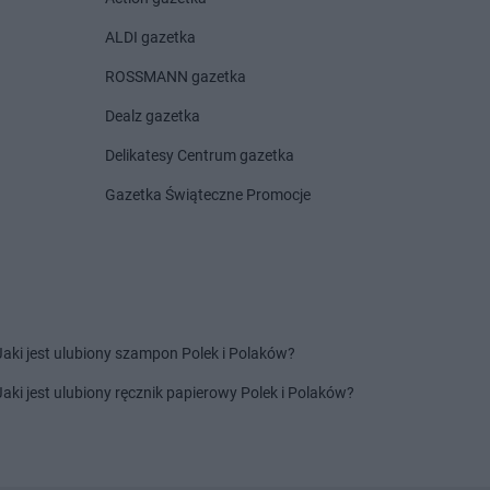
aż
arhelan
Szepietowo
łki
arhelan
Sztabin
ALDI gazetka
zuczyn
ROSSMANN gazetka
Dealz gazetka
Delikatesy Centrum gazetka
Gazetka Świąteczne Promocje
Jaki jest ulubiony szampon Polek i Polaków?
Jaki jest ulubiony ręcznik papierowy Polek i Polaków?