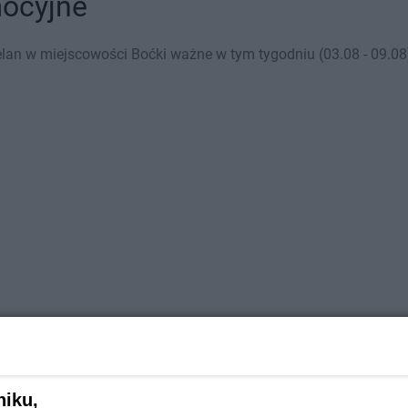
mocyjne
lan w miejscowości Boćki ważne w tym tygodniu (03.08 - 09.08)
niku,