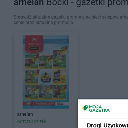
arhelan
Boćki - gazetki pro
Sprawdź aktualne gazetki promocyjne sieci sklepów arhe
cenie oraz aktualne promocje.
arhelan
OSTATNI DZIEŃ!
Drogi Użytkow