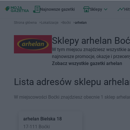
Najnowsze gazetki
Sklepy
Hit
Strona główna
>
Lokalizacje
>
Boćki
>
arhelan
Sklepy arhelan Boćk
W tym miejscu znajdziesz wszystkie a
najnowsze promocje, okazje i przecen
Zobacz wszystkie gazetki arhelan
Lista adresów sklepu arhel
W miejscowości Boćki znajdziesz obecnie 1 sklep arhela
arhelan
Bielska 18
17-111 Boćki