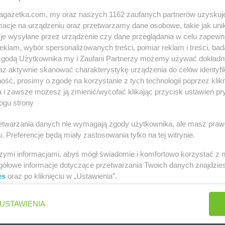
jagazetka.com, my oraz naszych 1162 zaufanych partnerów uzyskuj
cje na urządzeniu oraz przetwarzamy dane osobowe, takie jak unika
je wysyłane przez urządzenie czy dane przeglądania w celu zapewn
klam, wybór spersonalizowanych treści, pomiar reklam i treści, bad
astach
 zgodą Użytkownika my i Zaufani Partnerzy możemy używać dokład
az aktywnie skanować charakterystykę urządzenia do celów identyfi
ść, prosimy o zgodę na korzystanie z tych technologii poprzez klikn
a i zawsze możesz ją zmienić/wycofać klikając przycisk ustawień pr
ogu strony
ski
arhelan
Brańsk
arhelan
Brok
rzetwarzania danych nie wymagają zgody użytkownika, ale masz praw
. Preferencje będą miały zastosowania tylko na tej witrynie.
c
arhelan
Czeremcha
arhelan
Czy
szymi informacjami, abyś mógł świadomie i komfortowo korzystać z
gółowe informacje dotyczące przetwarzania Twoich danych znajdzi
es
oraz po kliknięciu w „Ustawienia”.
arhelan
Gródek
USTAWIENIA