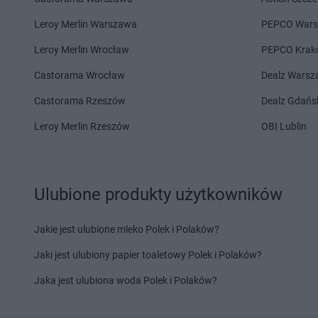
arhelan
Siedlce
arhelan
Sokoły
arhelan
Siemiatycze
arhelan
Stare Juchy
Leroy Merlin Warszawa
PEPCO War
arhelan
Sokółka
arhelan
Stawiski
Leroy Merlin Wrocław
PEPCO Krak
arhelan
Terespol
Castorama Wrocław
Dealz Wars
arhelan
Warszawa
arhelan
Wasilków
Castorama Rzeszów
Dealz Gdańs
arhelan
Zabłudów
Leroy Merlin Rzeszów
OBI Lublin
Ulubione produkty użytkowników
Jakie jest ulubione mleko Polek i Polaków?
Jaki jest ulubiony papier toaletowy Polek i Polaków?
Jaka jest ulubiona woda Polek i Polaków?