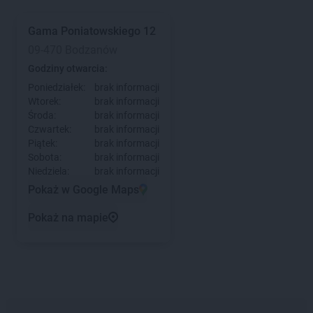
Gama
Poniatowskiego 12
09-470 Bodzanów
Godziny otwarcia:
Poniedziałek:
brak informacji
Wtorek:
brak informacji
Środa:
brak informacji
Czwartek:
brak informacji
Piątek:
brak informacji
Sobota:
brak informacji
Niedziela:
brak informacji
Pokaż w Google Maps
Pokaż na mapie