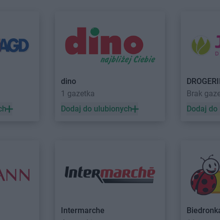
ielkopolska
Intermarche
Świdwin
Intermarche
a
Intermarche
Świebodzice
Intermarche
Trzebinia
Intermarche
tów
Intermarche
Trzebnica
owo
Intermarche
Wieluń
Intermarche
ka
Intermarche
Wieruszów
Intermarche
dino
DROGERI
1 gazetka
Brak gaz
ń
Intermarche
Zielona Góra
ch
Dodaj do ulubionych
Dodaj do
a Wola
Intermarche
Złocieniec
Intermarche
Biedronk