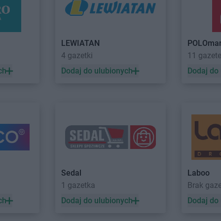
chód
Intermarche
Milicz
Intermarche
zecz
Intermarche
Mława
Intermarche
uda
Intermarche
Nowa Sól
Intermarche
LEWIATAN
POLOmar
a
Intermarche
Orzesze
Intermarche
4 gazetki
11 gazet
Intermarche
Ostróda
Intermarche
ch
Dodaj do ulubionych
Dodaj do
ca
Intermarche
Ostrów Wielkopolski
Intermarche
Polkowice
Intermarche
-Zdrój
Intermarche
Poznań
Intermarche
Intermarche
Przemków
Intermarche
in
Intermarche
Rawicz
Intermarche
azowiecka
Intermarche
Ruda Śląska
Intermarche
Intermarche
Starogard Gdański
Intermarche
Sedal
Laboo
Intermarche
Strzegom
Intermarche
1 gazetka
Brak gaz
 Wola
Intermarche
Strzelce Krajeńskie
Intermarche
ch
Dodaj do ulubionych
Dodaj do
iasto
Intermarche
Sucha Beskidzka
Intermarche