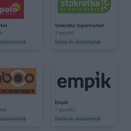
Mogilno
Myślibórz
Nowogard
Intermarche
Nowy Tomyśl
ket
Stokrotka Supermarket
Ostrzeszów
ek
3 gazetki
Ozorków
 ulubionych
Dodaj do ulubionych
Przeworsk
Intermarche
Pułtusk
Pszczyna
Puck
Ryki
Rzeszów
Sulechów
Intermarche
Szczytno
Empik
Sulęcin
Intermarche
Szprotawa
etek
1 gazetka
Szczecin
 ulubionych
Dodaj do ulubionych
Szczecinek