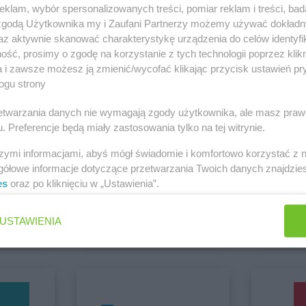
klam, wybór spersonalizowanych treści, pomiar reklam i treści, bad
 zgodą Użytkownika my i Zaufani Partnerzy możemy używać dokład
az aktywnie skanować charakterystykę urządzenia do celów identyfi
azy
Intermarche
Góra
Intermarche
 Bolesławiec
ść, prosimy o zgodę na korzystanie z tych technologii poprzez klikn
Intermarche
Zobacz wszystkie sklepy
Gorzów Wielkopolski
Wielkopolski
a i zawsze możesz ją zmienić/wycofać klikając przycisk ustawień pr
w
Intermarche
Gostyń
Intermarche
ogu strony
obrzyń
Intermarche
rzetwarzania danych nie wymagają zgody użytkownika, ale masz praw
. Preferencje będą miały zastosowania tylko na tej witrynie.
Intermarche
Jawor
Intermarche
szymi informacjami, abyś mógł świadomie i komfortowo korzystać z
gółowe informacje dotyczące przetwarzania Twoich danych znajdzi
rk
Intermarche
Kołobrzeg
Intermarche
es
oraz po kliknięciu w „Ustawienia”.
Carrefour Market
Chorten
Intermarche
Konin
Intermarche
7 gazetek
2 gazetki
zowa
Intermarche
Kosakowo
Intermarche
USTAWIENIA
ch
Dodaj do ulubionych
Dodaj do
Intermarche
Lipno
Intermarche
Intermarche
Lubań
Intermarche