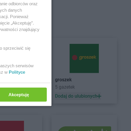
anie odbiorców oraz
nych danych
kacji. Ponieważ
Grodzisk
Intermarche
Gryfice
ięcie „Akceptuję”.
Intermarche
Gryfino
ywatności znajdujący
Grójec
Grudziądz
o sprzeciwić się
Jelcz-Laskowice
Intermarche
Jelenia Góra
 naszych serwisów
esz w
Polityce
Kostrzyn nad Odrą
Intermarche
Krynica-Zdrój
groszek
Koszarówka
Intermarche
Krzeszowice
5 gazetek
Krotoszyn
Intermarche
Kwidzyn
Akceptuję
 ulubionych
Dodaj do ulubionych
Luboń
Lubsko