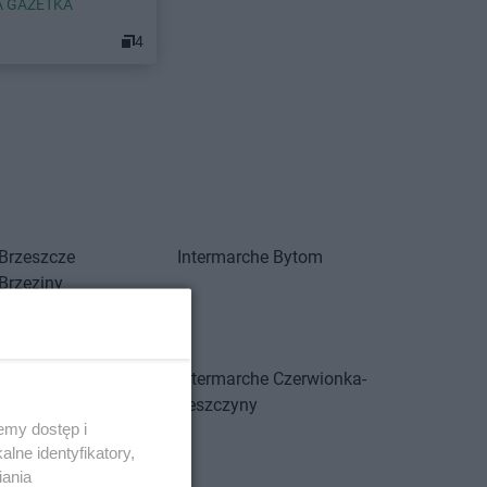
 GAZETKA
4
Brzeszcze
Intermarche
Bytom
Brzeziny
Bukowno
Bystrzyca Kłodzka
Cieszyn
Intermarche
Czerwionka-
Czarnków
Leszczyny
emy dostęp i
Działdowo
lne identyfikatory,
Dzierżoniów
iania