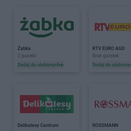
Intermarche
Śrem
Intermarche
Środa W
Intermarche
Środa Śląska
Intermarche
Świdnic
Intermarche
Tczew
Intermarche
Toruń
Intermarche
Tomaszów Lubelski
Intermarche
Trzebia
Intermarche
Wągrowiec
Intermarche
Wejher
Intermarche
Wałcz
Intermarche
Wielicz
Żabka
RTV EURO AGD
2 gazetki
Brak gazetek
Intermarche
Zamość
Intermarche
Zbąszy
Dodaj do ulubionych
Dodaj do ulubiony
Intermarche
Zawiercie
Intermarche
Zduńsk
Intermarche
Żary
Delikatesy Centrum
ROSSMANN