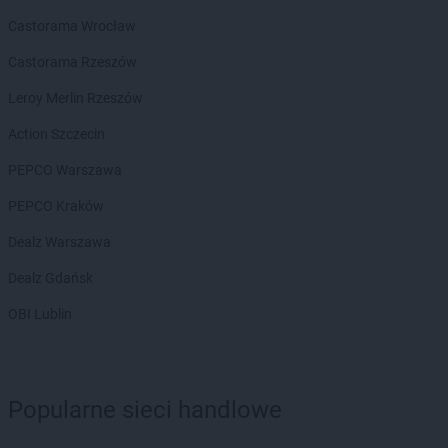
groszek
Białoboki
Castorama Wrocław
groszek
Białobrzeg
groszek
Białochowo
Castorama Rzeszów
groszek
Biały Dunajec
Leroy Merlin Rzeszów
groszek
Białystok
groszek
Biardy
Action Szczecin
groszek
Biejkowska Wola
PEPCO Warszawa
groszek
Bielcza
groszek
Bieliniec
PEPCO Kraków
groszek
Bielsko-Biała
Dealz Warszawa
groszek
Bieniów
groszek
Bierzwienna Długa
Dealz Gdańsk
groszek
Bierzwnica
OBI Lublin
groszek
Biesiadki
groszek
Biłgoraj
groszek
Binino
groszek
Bircza
Popularne sieci handlowe
groszek
Biskupice
groszek
Biskupiec