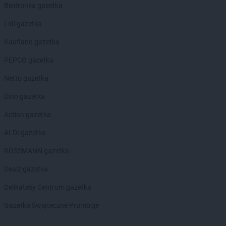
Biedronka gazetka
groszek
Biszcza
groszek
Bisztynek
Lidl gazetka
groszek
Błażkowa
Kaufland gazetka
groszek
Błażowa
groszek
Błażowa Górna
PEPCO gazetka
groszek
Błędów
Netto gazetka
groszek
Bledzew
groszek
Błogie Szlacheckie
Dino gazetka
groszek
Bobrowiec
Action gazetka
groszek
Bobrowniki Małe
groszek
Boby-Kolonia
ALDI gazetka
groszek
Bochnia
ROSSMANN gazetka
groszek
Bodzanów
groszek
Bogate
Dealz gazetka
groszek
Bogatki
Delikatesy Centrum gazetka
groszek
Bogoria
groszek
Bogucin
Gazetka Świąteczne Promocje
groszek
Bogumiłowice
groszek
Bojanów