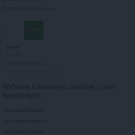
groszek
Bakałarzewo
Zobacz wszystkie sklepy
groszek
Bałoszyce
groszek
Bandysie
groszek
Baniocha
groszek
Bańska Niżna
groszek
Baranowo
groszek
groszek
Barciany
5 gazetek
groszek
Barczewo
Dodaj do ulubionych
groszek
Barnim
groszek
Bartoszyce
groszek
Bażanówka
Wybrane lokalizacje sklepów i sieci
groszek
Będzin
groszek
Bełk
handlowych
groszek
Bełżec
groszek
Bemowizna
Castorama Warszawa
groszek
Berezka
Leroy Merlin Warszawa
groszek
Biała
groszek
Biała Podlaska
Leroy Merlin Wrocław