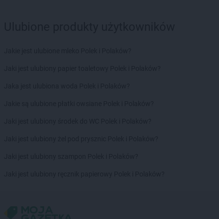
groszek
Bojszowy Nowe
groszek
Bolechowice
Ulubione produkty użytkowników
groszek
Bolesławiec
groszek
Boleszkowice
Jakie jest ulubione mleko Polek i Polaków?
groszek
Boratyn
Jaki jest ulubiony papier toaletowy Polek i Polaków?
groszek
Borki
groszek
Borkowo Kościelne
Jaka jest ulubiona woda Polek i Polaków?
groszek
Borówki
Jakie są ulubione płatki owsiane Polek i Polaków?
groszek
Boruja
groszek
Bożacin
Jaki jest ulubiony środek do WC Polek i Polaków?
groszek
Bożepole Wielkie
Jaki jest ulubiony żel pod prysznic Polek i Polaków?
groszek
Brdów
groszek
Breń Osuchowski
Jaki jest ulubiony szampon Polek i Polaków?
groszek
Brodnica
Jaki jest ulubiony ręcznik papierowy Polek i Polaków?
groszek
Brodnica Dolna
groszek
Brudzew
groszek
Brzeg
groszek
Brzeg Dolny