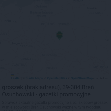
Leaflet
Stadia Maps
OpenMapTiles
OpenStreetMap
|
©
, ©
©
contributors
groszek
(brak adresu), 39-304 Breń
Osuchowski - gazetki promocyjne
Sprawdź aktualne gazetki promocyjne sieci sklepów groszek
w miejscowości Breń Osuchowski ważne w tym tygodniu