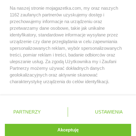
Współpraca z nami
groszek
Bysław
Na naszej stronie mojagazetka.com, my oraz naszych
groszek
Bysławek
Zobacz szczegóły
1162 zaufanych partnerów uzyskujemy dostęp i
groszek
Byszwałd
Retail Radar – analiza rynku
przechowujemy informacje na urządzeniu oraz
groszek
Bytom
przetwarzamy dane osobowe, takie jak unikalne
groszek
Bzianka
identyfikatory, standardowe informacje wysyłane przez
Wasze ulubione produkty
urządzenie czy dane przeglądania w celu zapewniania
groszek
Cedry Małe
spersonalizowanych reklam, wybór spersonalizowanych
groszek
Cekcyn
Regulamin serwisu i polityka prywatności
treści, pomiar reklam i treści, badanie odbiorców oraz
groszek
Ceków
ulepszanie usług. Za zgodą Użytkownika my i Zaufani
Mapa strony
groszek
Celiny
Partnerzy możemy używać dokładnych danych
groszek
geolokalizacyjnych oraz aktywnie skanować
Charzewice
Zawsze najnowsze gazetki w naszej
Wszystkie miasta z lokalizacjami sklepów
charakterystykę urządzenia do celów identyfikacji.
groszek
Chełchy
Ponieważ cenimy Twoją prywatność, prosimy o zgodę na
aplikacji
groszek
Chełm
korzystanie z tych technologii poprzez kliknięcie
groszek
Chmiel
„Akceptuję”. Zgoda jest dobrowolna i zawsze możesz ją
groszek
Chmielek
+ 1,5 mln zadowolonych kupujących
zmienić/wycofać klikając przycisk ustawień prywatności
Polska
Czechy
Ukraina
Litwa
Słowacja
Rumunia
groszek
Chmielinko
PARTNERZY
USTAWIENIA
znajdujący się w lewym dolnym rogu strony
groszek
Chmielnik
groszek
Chobrzany
. Niektóre rodzaje przetwarzania danych nie wymagają
Akceptuję
groszek
Chochołów
zgody użytkownika, ale masz prawo sprzeciwić się