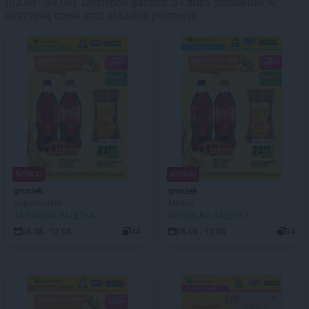
(03.08 - 09.08). Dostępne gazetki: 5 i dużo produktów w
okazyjnej cenie oraz aktualne promocje.
NOWA!
NOWA!
groszek
groszek
Supermarket
Market
AKTUALNA GAZETKA
AKTUALNA GAZETKA
06.08 - 12.08
44
06.08 - 12.08
34