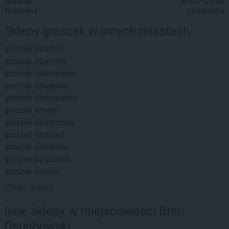
Sobota:
6:00 - 20:00
Niedziela:
zamknięte
Sklepy groszek w innych miastach
groszek
Adamin
groszek
Adamów
groszek
Adamówka
groszek
Albigowa
groszek
Aleksandria
groszek
Amelin
groszek
Andrychów
groszek
Annopol
groszek
Antoniów
groszek
Augustów
groszek
Aurelin
Pokaż więcej
groszek
Babiak
groszek
Babice
Inne sklepy w miejscowości Breń
groszek
Babimost
Osuchowski
groszek
Bądki