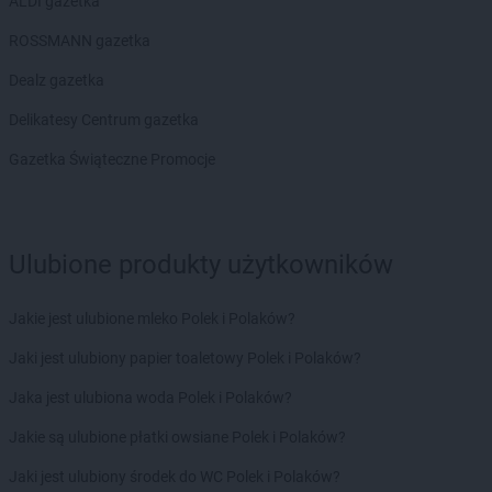
Biedronka
ALDI gazetka
Brzezna
Biedronka
Brzeźnio
ROSSMANN gazetka
Biedronka
Brzostek
Biedronka
Dealz gazetka
Brzoza
Biedronka
Brzozów
Delikatesy Centrum gazetka
Biedronka
Buczkowice
Biedronka
Gazetka Świąteczne Promocje
Budzów
Biedronka
Budzyń
Biedronka
Buk
Biedronka
Bukowno
Ulubione produkty użytkowników
Biedronka
Bulowice
Biedronka
Busko-Zdrój
Biedronka
Bychawa
Jakie jest ulubione mleko Polek i Polaków?
Biedronka
Byczyna
Jaki jest ulubiony papier toaletowy Polek i Polaków?
Biedronka
Bydgoszcz
Biedronka
Bystrzyca Górna
Jaka jest ulubiona woda Polek i Polaków?
Biedronka
Bystrzyca Kłodzka
Jakie są ulubione płatki owsiane Polek i Polaków?
Biedronka
Bytom
Biedronka
Bytom Odrzański
Jaki jest ulubiony środek do WC Polek i Polaków?