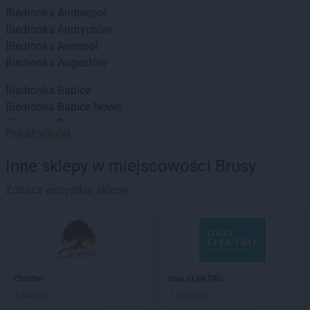
Biedronka
Andrespol
Biedronka
Andrychów
Biedronka
Annopol
Biedronka
Augustów
Biedronka
Babice
Biedronka
Babice Nowe
Biedronka
Babimost
Pokaż więcej
Biedronka
Baborów
Biedronka
Banie
Inne sklepy w miejscowości Brusy
Biedronka
Banie Mazurskie
Biedronka
Zobacz wszystkie sklepy
Banino
Biedronka
Baniocha
Biedronka
Baranowo
Biedronka
Barciany
Biedronka
Barcin
Biedronka
Barczewo
Chorten
max ELEKTRO
Biedronka
Bardo
2 gazetki
1 gazetka
Biedronka
Barlinek