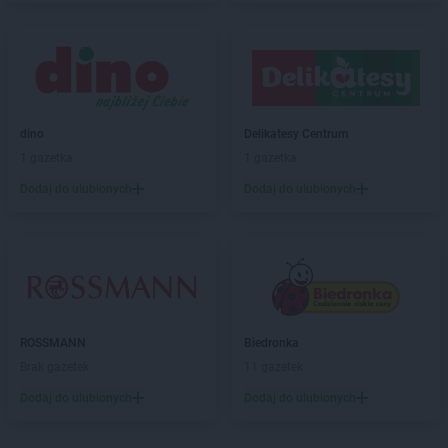
Biedronka
Białystok
Biedronka
Biecz
Biedronka
Biedronka
Biedronka
Biedrusko
Biedronka
Bielany Wrocławskie
Biedronka
Bielawa
dino
Delikatesy Centrum
Biedronka
Bielsk
1 gazetka
1 gazetka
Biedronka
Bielsk Podlaski
Dodaj do ulubionych
Dodaj do ulubionych
Biedronka
Bielsko-Biała
Biedronka
Biertowice
Biedronka
Bieruń
Biedronka
Bierutów
Biedronka
Biłgoraj
Biedronka
Biskupice
Biedronka
Biskupiec
ROSSMANN
Biedronka
Biedronka
Blachownia
Brak gazetek
11 gazetek
Biedronka
Błażowa
Dodaj do ulubionych
Dodaj do ulubionych
Biedronka
Błędów
Biedronka
Bliżyn