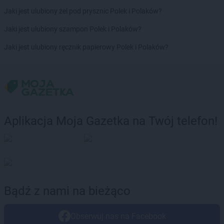
Biedronka
Bytów
Jaki jest ulubiony żel pod prysznic Polek i Polaków?
Biedronka
Cegłów
Jaki jest ulubiony szampon Polek i Polaków?
Biedronka
Charzyno
Jaki jest ulubiony ręcznik papierowy Polek i Polaków?
Biedronka
Chechło
Biedronka
Chęciny
Biedronka
Chełm
Biedronka
Chełmek
Biedronka
Chełmno
Biedronka
Chełmża
Aplikacja Moja Gazetka na Twój telefon!
Biedronka
Chmielnik
Biedronka
Chmielów
Biedronka
Choceń
Biedronka
Chocianów
Biedronka
Chocianowice
Biedronka
Chociwel
Bądź z nami na bieżąco
Biedronka
Choczewo
Biedronka
Chodecz
Obserwuj nas na Facebook
Biedronka
Chodel