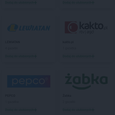
Dodaj do ulubionych
Dodaj do ulubionych
Biedronka
Bartoszyce
Biedronka
Barwice
Biedronka
Będzin
Biedronka
Bełchatów
Biedronka
Bełżyce
Biedronka
Bestwina
Biedronka
Bezrzecze
LEWIATAN
kakto.pl
Biedronka
Biała
4 gazetki
1 gazetka
Biedronka
Biała Parcela
Dodaj do ulubionych
Dodaj do ulubionych
Biedronka
Biała Piska
Biedronka
Biała Podlaska
Biedronka
Biała Rawska
Biedronka
Białe Błota
Biedronka
Białka
Biedronka
Białka Tatrzańska
PEPCO
Żabka
Biedronka
Białobrzegi
1 gazetka
2 gazetki
Biedronka
Białogard
Biedronka
Biały Bór
Dodaj do ulubionych
Dodaj do ulubionych