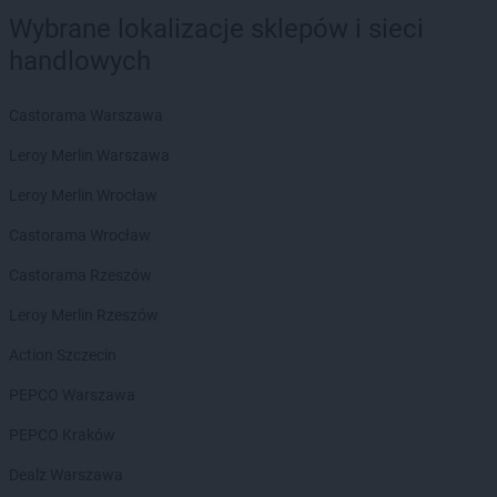
Biedronka
Błonie
Wybrane lokalizacje sklepów i sieci
Biedronka
Bobolice
handlowych
Biedronka
Bobowa
Biedronka
Bobrowiec
Castorama Warszawa
Biedronka
Bobrowniki
Biedronka
Bochnia
Leroy Merlin Warszawa
Biedronka
Bochotnica
Leroy Merlin Wrocław
Biedronka
Bochotnica-Kolonia
Biedronka
Bodzentyn
Castorama Wrocław
Biedronka
Bogacica
Castorama Rzeszów
Biedronka
Bogatynia
Biedronka
Boguchwała
Leroy Merlin Rzeszów
Biedronka
Boguszów-Gorce
Action Szczecin
Biedronka
Bojano
Biedronka
Bolesławice
PEPCO Warszawa
Biedronka
Bolesławiec
PEPCO Kraków
Biedronka
Bolków
Biedronka
Bolszewo
Dealz Warszawa
Biedronka
Bońki