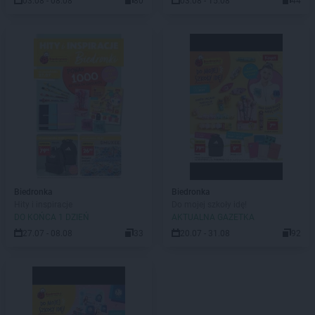
03.08 - 08.08
80
03.08 - 15.08
44
Biedronka
Biedronka
Hity i inspiracje
Do mojej szkoły idę!
DO KOŃCA 1 DZIEŃ
AKTUALNA GAZETKA
27.07 - 08.08
33
20.07 - 31.08
92