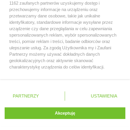
Zobacz szczegóły
1162 zaufanych partnerów uzyskujemy dostęp i
Biedronka
Chojna
Retail Radar – analiza rynku
przechowujemy informacje na urządzeniu oraz
Biedronka
Chojnice
przetwarzamy dane osobowe, takie jak unikalne
Biedronka
Chojnów
identyfikatory, standardowe informacje wysyłane przez
Biedronka
Choroszcz
Wasze ulubione produkty
urządzenie czy dane przeglądania w celu zapewniania
Biedronka
Chorzele
spersonalizowanych reklam, wybór spersonalizowanych
Regulamin serwisu i polityka prywatności
Biedronka
Chorzów
treści, pomiar reklam i treści, badanie odbiorców oraz
Biedronka
Choszczno
ulepszanie usług. Za zgodą Użytkownika my i Zaufani
Mapa strony
Biedronka
Partnerzy możemy używać dokładnych danych
Chotomów
geolokalizacyjnych oraz aktywnie skanować
Biedronka
Chróścice
Zawsze najnowsze gazetki w naszej
Wszystkie miasta z lokalizacjami sklepów
charakterystykę urządzenia do celów identyfikacji.
Biedronka
Chrzanów
Ponieważ cenimy Twoją prywatność, prosimy o zgodę na
aplikacji
Biedronka
Chrząstowice
korzystanie z tych technologii poprzez kliknięcie
Biedronka
Chwaszczyno
„Akceptuję”. Zgoda jest dobrowolna i zawsze możesz ją
Biedronka
Chybie
+ 1,5 mln zadowolonych kupujących
zmienić/wycofać klikając przycisk ustawień prywatności
Polska
Czechy
Ukraina
Litwa
Słowacja
Rumunia
Biedronka
PARTNERZY
Cianowice Duże
USTAWIENIA
znajdujący się w lewym dolnym rogu strony
Biedronka
Ciążeń
Biedronka
Ciechanów
. Niektóre rodzaje przetwarzania danych nie wymagają
Akceptuję
Biedronka
Ciechanowiec
zgody użytkownika, ale masz prawo sprzeciwić się
©
2026
Moja Gazetka Sp. z o.o.
Kontynuuj na stronie
Biedronka
takiemu przetwarzaniu. Preferencje będą miały
Ciechocinek