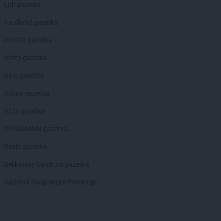
Biedronka
Borek Wielkopolski
Lidl gazetka
Biedronka
Borki
Kaufland gazetka
Biedronka
Borkowo
Biedronka
Borne Sulinowo
PEPCO gazetka
Biedronka
Borówiec
Netto gazetka
Biedronka
Branice
Biedronka
Braniewo
Dino gazetka
Biedronka
Brańsk
Action gazetka
Biedronka
Brenna
Biedronka
Brodnica
ALDI gazetka
Biedronka
Brusy
ROSSMANN gazetka
Biedronka
Brwinów
Biedronka
Brzeg
Dealz gazetka
Biedronka
Brzeg Dolny
Delikatesy Centrum gazetka
Biedronka
Brześć Kujawski
Biedronka
Brzesko
Gazetka Świąteczne Promocje
Biedronka
Brzeszcze
Biedronka
Brzeziny
Biedronka
Brzezna