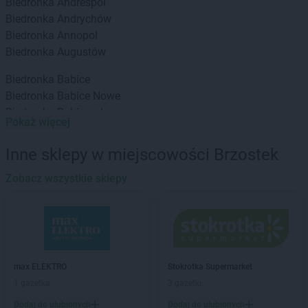
Biedronka
Andrespol
Biedronka
Andrychów
Biedronka
Annopol
Biedronka
Augustów
Biedronka
Babice
Biedronka
Babice Nowe
Biedronka
Babimost
Pokaż więcej
Biedronka
Baborów
Biedronka
Banie
Inne sklepy w miejscowości Brzostek
Biedronka
Banie Mazurskie
Biedronka
Zobacz wszystkie sklepy
Banino
Biedronka
Baniocha
Biedronka
Baranowo
Biedronka
Barciany
Biedronka
Barcin
Biedronka
Barczewo
max ELEKTRO
Stokrotka Supermarket
Biedronka
Bardo
1 gazetka
3 gazetki
Biedronka
Barlinek
Dodaj do ulubionych
Dodaj do ulubionych