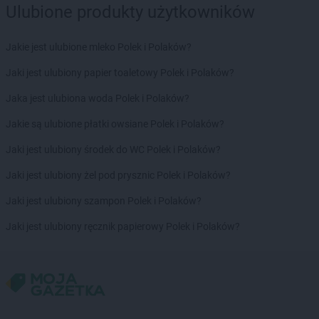
Biedronka
Brzeźnio
Ulubione produkty użytkowników
Biedronka
Brzostek
Biedronka
Brzoza
Jakie jest ulubione mleko Polek i Polaków?
Biedronka
Brzozów
Jaki jest ulubiony papier toaletowy Polek i Polaków?
Biedronka
Buczkowice
Biedronka
Budzów
Jaka jest ulubiona woda Polek i Polaków?
Biedronka
Budzyń
Jakie są ulubione płatki owsiane Polek i Polaków?
Biedronka
Buk
Biedronka
Bukowno
Jaki jest ulubiony środek do WC Polek i Polaków?
Biedronka
Bulowice
Jaki jest ulubiony żel pod prysznic Polek i Polaków?
Biedronka
Busko-Zdrój
Biedronka
Bychawa
Jaki jest ulubiony szampon Polek i Polaków?
Biedronka
Byczyna
Jaki jest ulubiony ręcznik papierowy Polek i Polaków?
Biedronka
Bydgoszcz
Biedronka
Bystrzyca Górna
Biedronka
Bystrzyca Kłodzka
Biedronka
Bytom
Biedronka
Bytom Odrzański
Biedronka
Bytów