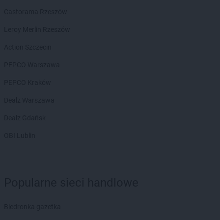
Biedronka
Bobolice
Castorama Rzeszów
Biedronka
Bobowa
Leroy Merlin Rzeszów
Biedronka
Bobrowiec
Biedronka
Bobrowniki
Action Szczecin
Biedronka
Bochnia
PEPCO Warszawa
Biedronka
Bochotnica
Biedronka
Bochotnica-Kolonia
PEPCO Kraków
Biedronka
Bodzentyn
Dealz Warszawa
Biedronka
Bogacica
Biedronka
Bogatynia
Dealz Gdańsk
Biedronka
Boguchwała
OBI Lublin
Biedronka
Boguszów-Gorce
Biedronka
Bojano
Biedronka
Bolesławice
Biedronka
Bolesławiec
Popularne sieci handlowe
Biedronka
Bolków
Biedronka
Bolszewo
Biedronka gazetka
Biedronka
Bońki