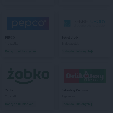
Biedronka
Bartoszyce
Biedronka
Barwice
Biedronka
Będzin
Biedronka
Bełchatów
Biedronka
Bełżyce
Biedronka
Bestwina
Biedronka
Bezrzecze
PEPCO
Sekret Urody
Biedronka
Biała
1 gazetka
Brak gazetek
Biedronka
Biała Parcela
Dodaj do ulubionych
Dodaj do ulubionych
Biedronka
Biała Piska
Biedronka
Biała Podlaska
Biedronka
Biała Rawska
Biedronka
Białe Błota
Biedronka
Białka
Biedronka
Białka Tatrzańska
Żabka
Delikatesy Centrum
Biedronka
Białobrzegi
2 gazetki
1 gazetka
Biedronka
Białogard
Biedronka
Biały Bór
Dodaj do ulubionych
Dodaj do ulubionych
Biedronka
Białystok