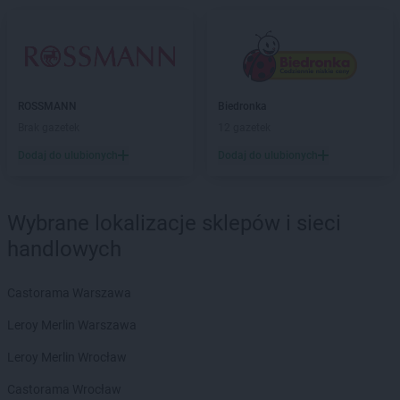
Biedronka
Biecz
Biedronka
Biedronka
Biedronka
Biedrusko
Biedronka
Bielany Wrocławskie
Biedronka
Bielawa
ROSSMANN
Biedronka
Biedronka
Bielsk
Brak gazetek
12 gazetek
Biedronka
Bielsk Podlaski
Dodaj do ulubionych
Dodaj do ulubionych
Biedronka
Bielsko-Biała
Biedronka
Biertowice
Biedronka
Bieruń
Wybrane lokalizacje sklepów i sieci
Biedronka
Bierutów
handlowych
Biedronka
Biłgoraj
Biedronka
Biskupice
Biedronka
Biskupiec
Castorama Warszawa
Biedronka
Blachownia
Leroy Merlin Warszawa
Biedronka
Błażowa
Biedronka
Błędów
Leroy Merlin Wrocław
Biedronka
Bliżyn
Castorama Wrocław
Biedronka
Błonie