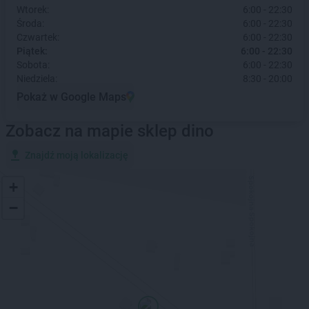
Wtorek:
6:00 - 22:30
Środa:
6:00 - 22:30
Czwartek:
6:00 - 22:30
Piątek:
6:00 - 22:30
Sobota:
6:00 - 22:30
Niedziela:
8:30 - 20:00
Pokaż w Google Maps
Zobacz na mapie sklep dino
Znajdź moją lokalizację
+
−