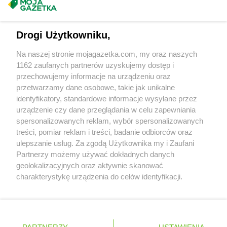
dino
Boronów
Masz sugestie lub pytania?
dino
Boroszów
dino
Borów
Napisz do nas:
support@mojagazetka.com
Drogi Użytkowniku,
dino
Borowie
Współpraca z nami
dino
Borówiec
Na naszej stronie mojagazetka.com, my oraz naszych
Zobacz szczegóły
dino
Boruja Kościelna
1162 zaufanych partnerów uzyskujemy dostęp i
Retail Radar – analiza rynku
dino
Borysławice
przechowujemy informacje na urządzeniu oraz
dino
Borzęcice
przetwarzamy dane osobowe, takie jak unikalne
identyfikatory, standardowe informacje wysyłane przez
dino
Borzęciczki
Wasze ulubione produkty
urządzenie czy dane przeglądania w celu zapewniania
dino
Borzęcin
spersonalizowanych reklam, wybór spersonalizowanych
dino
Borzytuchom
Regulamin serwisu i polityka prywatności
treści, pomiar reklam i treści, badanie odbiorców oraz
dino
Boszkowo-Letnisko
ulepszanie usług. Za zgodą Użytkownika my i Zaufani
dino
Bożejowice
Mapa strony
Partnerzy możemy używać dokładnych danych
dino
Bożnów
geolokalizacyjnych oraz aktywnie skanować
dino
Branice
Zawsze najnowsze gazetki w naszej
Wszystkie miasta z lokalizacjami sklepów
charakterystykę urządzenia do celów identyfikacji.
dino
Braniewo
Ponieważ cenimy Twoją prywatność, prosimy o zgodę na
aplikacji
dino
Brańszczyk
korzystanie z tych technologii poprzez kliknięcie
dino
Braszowice
„Akceptuję”. Zgoda jest dobrowolna i zawsze możesz ją
+ 1,5 mln zadowolonych kupujących
dino
Bratian
zmienić/wycofać klikając przycisk ustawień prywatności
Polska
Czechy
Ukraina
Litwa
Słowacja
Rumunia