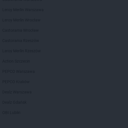
dino
Bedlno
Leroy Merlin Warszawa
dino
Bełchatów
dino
Bełchów
Leroy Merlin Wrocław
dino
Bełdów
Castorama Wrocław
dino
Belęcin
dino
Bełk
Castorama Rzeszów
dino
Benice
Leroy Merlin Rzeszów
dino
Bestwina
dino
Biadki
Action Szczecin
dino
Biała
PEPCO Warszawa
dino
Biała Parcela
dino
Biała Rawska
PEPCO Kraków
dino
Białaczów
Dealz Warszawa
dino
Białogard
dino
Białuń
Dealz Gdańsk
dino
Białynin
OBI Lublin
dino
Biedrusko
dino
Bielawa