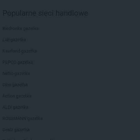
dino
Bielawy
dino
Bielcza
Popularne sieci handlowe
dino
Bielewo
dino
Bielice
Biedronka gazetka
dino
Bielsk
dino
Bielsk Podlaski
Lidl gazetka
dino
Bieniewice
Kaufland gazetka
dino
Bieruń
dino
Bierutów
PEPCO gazetka
dino
Bierzglinek
Netto gazetka
dino
Bierzwienna Długa
dino
Bierzwnik
Dino gazetka
dino
Biesiekierz
Action gazetka
dino
Bieżuń
dino
Bieżyń
ALDI gazetka
dino
Bilcza
ROSSMANN gazetka
dino
Biskupice
dino
Biskupice Ołoboczne
Dealz gazetka
dino
Biskupiec