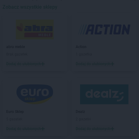
max ELEKTRO
Zobacz wszystkie sklepy
Bielsko-Biała
max ELEKTRO
Bieruń
max ELEKTRO
Biłgoraj
max ELEKTRO
Bisztynek
max ELEKTRO
Blachownia
max ELEKTRO
Bochnia
abra meble
Action
max ELEKTRO
Bodzentyn
Brak gazetek
1 gazetka
max ELEKTRO
Bolesławiec
Dodaj do ulubionych
Dodaj do ulubionych
max ELEKTRO
Brańsk
max ELEKTRO
Brodnica
max ELEKTRO
Brusy
max ELEKTRO
Brzeg
max ELEKTRO
Brzostek
max ELEKTRO
Brzozów
max ELEKTRO
Busko-Zdrój
Euro Sklep
Dealz
max ELEKTRO
Bychawa
5 gazetek
2 gazetki
max ELEKTRO
Bystrzyca Kłodzka
Dodaj do ulubionych
Dodaj do ulubionych
max ELEKTRO
Bytów