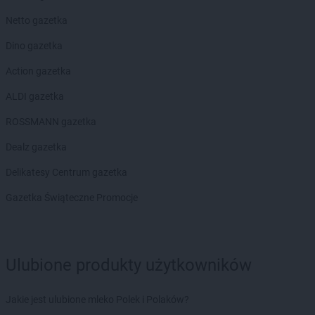
max ELEKTRO
Kłobuck
max ELEKTRO
Netto gazetka
Kłodawa
max ELEKTRO
Kłodzko
Dino gazetka
max ELEKTRO
Knurów
max ELEKTRO
Action gazetka
Kock
max ELEKTRO
Kolbuszowa
ALDI gazetka
max ELEKTRO
Koło
max ELEKTRO
ROSSMANN gazetka
Konopiska
max ELEKTRO
Końskie
Dealz gazetka
max ELEKTRO
Kościerzyna
max ELEKTRO
Delikatesy Centrum gazetka
Kostrzyn
max ELEKTRO
Koszęcin
Gazetka Świąteczne Promocje
max ELEKTRO
Koźmin Wielkopolski
max ELEKTRO
Kozy
max ELEKTRO
Kraków
max ELEKTRO
Kraśnik
Ulubione produkty użytkowników
max ELEKTRO
Krasnystaw
max ELEKTRO
Krobia
Jakie jest ulubione mleko Polek i Polaków?
max ELEKTRO
Krośniewice