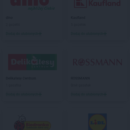
max ELEKTRO
Dzierżysław
max ELEKTRO
Ełk
dino
Kaufland
max ELEKTRO
Garwolin
2 gazetki
5 gazetek
max ELEKTRO
Gdów
Dodaj do ulubionych
Dodaj do ulubionych
max ELEKTRO
Giżycko
max ELEKTRO
Gliwice
max ELEKTRO
Głogówek
max ELEKTRO
Główczyce
max ELEKTRO
Głowno
max ELEKTRO
Głubczyce
Delikatesy Centrum
ROSSMANN
max ELEKTRO
Gołdap
1 gazetka
Brak gazetek
max ELEKTRO
Góra
max ELEKTRO
Gorlice
Dodaj do ulubionych
Dodaj do ulubionych
max ELEKTRO
Grabów nad Prosną
max ELEKTRO
Grajewo
max ELEKTRO
Grodków
max ELEKTRO
Grodzisk Mazowiecki
max ELEKTRO
Grodzisk Wielkopolski