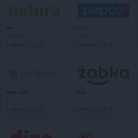
max ELEKTRO
Częstochowa
max ELEKTRO
Człopa
max ELEKTRO
Czudec
max ELEKTRO
Czyżew
Natura
PEPCO
1 gazetka
1 gazetka
max ELEKTRO
Dąbrowa Białostocka
max ELEKTRO
Dębica
Dodaj do ulubionych
Dodaj do ulubionych
max ELEKTRO
Dębno
max ELEKTRO
Debrzno
max ELEKTRO
Dobczyce
max ELEKTRO
Dobiegniew
max ELEKTRO
Dobrodzień
max ELEKTRO
Dobrzyca
Sekret Urody
Żabka
max ELEKTRO
Dubiecko
Brak gazetek
2 gazetki
max ELEKTRO
Dukla
Dodaj do ulubionych
Dodaj do ulubionych
max ELEKTRO
Dynów
max ELEKTRO
Działdowo
max ELEKTRO
Działoszyn
max ELEKTRO
Dzierzgoń