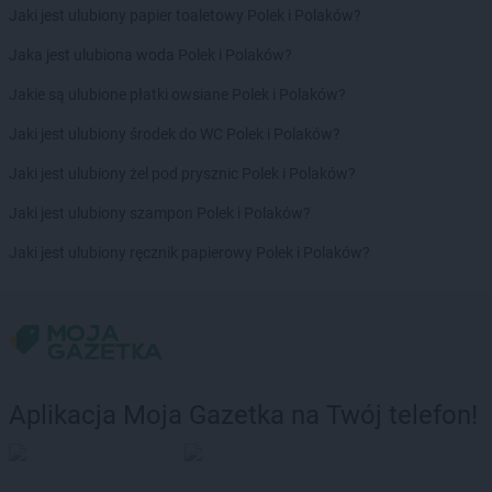
max ELEKTRO
Krosno
Jaki jest ulubiony papier toaletowy Polek i Polaków?
max ELEKTRO
Krotoszyn
Jaka jest ulubiona woda Polek i Polaków?
max ELEKTRO
Krynica-Zdrój
max ELEKTRO
Krzepice
Jakie są ulubione płatki owsiane Polek i Polaków?
max ELEKTRO
Krzeszowice
Jaki jest ulubiony środek do WC Polek i Polaków?
max ELEKTRO
Krzyż Wielkopolski
max ELEKTRO
Krzyżanowice
Jaki jest ulubiony żel pod prysznic Polek i Polaków?
max ELEKTRO
Kwidzyn
Jaki jest ulubiony szampon Polek i Polaków?
max ELEKTRO
Łagów
Jaki jest ulubiony ręcznik papierowy Polek i Polaków?
max ELEKTRO
Łańcut
max ELEKTRO
Łapy
max ELEKTRO
Łasin
max ELEKTRO
Łask
max ELEKTRO
Łaziska Górne
max ELEKTRO
Łęczyca
Aplikacja Moja Gazetka na Twój telefon!
max ELEKTRO
Łężyny
max ELEKTRO
Łobez
max ELEKTRO
Łódź