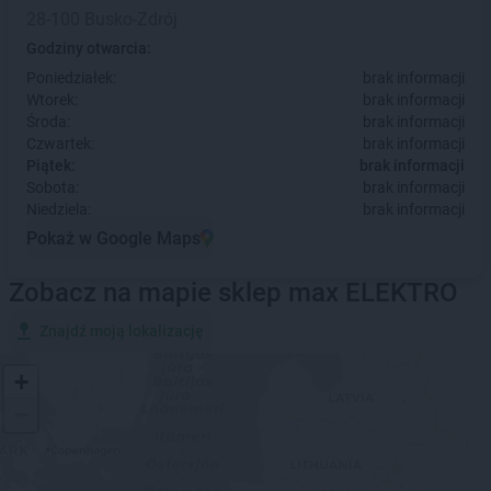
28-100 Busko-Zdrój
Godziny otwarcia:
Poniedziałek:
brak informacji
Wtorek:
brak informacji
Środa:
brak informacji
Czwartek:
brak informacji
Piątek:
brak informacji
Sobota:
brak informacji
Niedziela:
brak informacji
Pokaż w Google Maps
Zobacz na mapie sklep max ELEKTRO
Znajdź moją lokalizację
+
−