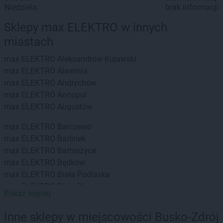
Niedziela:
brak informacji
Sklepy max ELEKTRO w innych
miastach
max ELEKTRO
Aleksandrów Kujawski
max ELEKTRO
Alwernia
max ELEKTRO
Andrychów
max ELEKTRO
Annopol
max ELEKTRO
Augustów
max ELEKTRO
Barczewo
max ELEKTRO
Barlinek
max ELEKTRO
Bartoszyce
max ELEKTRO
Będków
max ELEKTRO
Biała Podlaska
max ELEKTRO
Białe Błota
Pokaż więcej
max ELEKTRO
Białystok
max ELEKTRO
Biecz
Inne sklepy w miejscowości Busko-Zdrój
max ELEKTRO
Bielsko