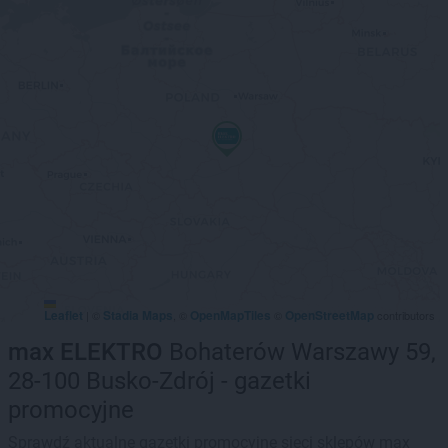
Leaflet
Stadia Maps
OpenMapTiles
OpenStreetMap
|
©
, ©
©
contributors
max ELEKTRO
Bohaterów Warszawy 59,
28-100 Busko-Zdrój - gazetki
promocyjne
Sprawdź aktualne gazetki promocyjne sieci sklepów max