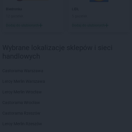
max ELEKTRO
Grybów
Biedronka
LIDL
max ELEKTRO
Gryfice
12 gazetek
5 gazetek
max ELEKTRO
Gryfów Śląski
Dodaj do ulubionych
Dodaj do ulubionych
max ELEKTRO
Halinów
max ELEKTRO
Hrubieszów
Wybrane lokalizacje sklepów i sieci
max ELEKTRO
Iława
handlowych
max ELEKTRO
Izbica Kujawska
max ELEKTRO
Jabłonka
Castorama Warszawa
max ELEKTRO
Jabłonowo Pomorskie
Leroy Merlin Warszawa
max ELEKTRO
Janikowo
max ELEKTRO
Janów Lubelski
Leroy Merlin Wrocław
max ELEKTRO
Janowiec Wielkopolski
Castorama Wrocław
max ELEKTRO
Jarosław
max ELEKTRO
Jasło
Castorama Rzeszów
max ELEKTRO
Jastrzębie-Zdrój
Leroy Merlin Rzeszów
max ELEKTRO
Jawiszowice