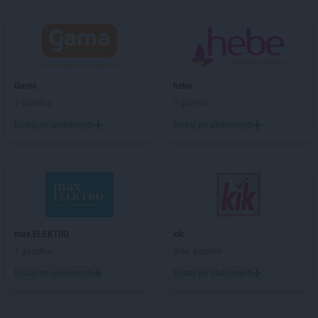
max ELEKTRO
Chełm
max ELEKTRO
Chełmno
max ELEKTRO
Chmielnik
max ELEKTRO
Chodzież
max ELEKTRO
Chorzele
Gama
hebe
max ELEKTRO
Chorzów
1 gazetka
3 gazetki
max ELEKTRO
Ciechanów
Dodaj do ulubionych
Dodaj do ulubionych
max ELEKTRO
Ciechanowiec
max ELEKTRO
Ciechocinek
max ELEKTRO
Cieszyn
max ELEKTRO
Ciężkowice
max ELEKTRO
Czarna Białostocka
max ELEKTRO
Czarne
max ELEKTRO
kik
max ELEKTRO
Czarnków
1 gazetka
Brak gazetek
max ELEKTRO
Czarny Dunajec
max ELEKTRO
Czechowice-Dziedzice
Dodaj do ulubionych
Dodaj do ulubionych
max ELEKTRO
Czersk
max ELEKTRO
Czerwionka-Leszczyny