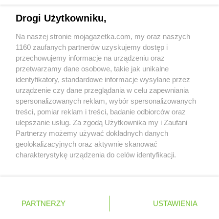
Napisz do nas:
support@mojagazetka.com
Drogi Użytkowniku,
Współpraca z nami
Na naszej stronie mojagazetka.com, my oraz naszych
Zobacz szczegóły
1160 zaufanych partnerów uzyskujemy dostęp i
Retail Radar – analiza rynku
przechowujemy informacje na urządzeniu oraz
przetwarzamy dane osobowe, takie jak unikalne
identyfikatory, standardowe informacje wysyłane przez
Wasze ulubione produkty
urządzenie czy dane przeglądania w celu zapewniania
spersonalizowanych reklam, wybór spersonalizowanych
Regulamin serwisu i polityka prywatności
treści, pomiar reklam i treści, badanie odbiorców oraz
ulepszanie usług. Za zgodą Użytkownika my i Zaufani
Mapa strony
Partnerzy możemy używać dokładnych danych
geolokalizacyjnych oraz aktywnie skanować
Zawsze najnowsze gazetki w naszej
Wszystkie miasta z lokalizacjami sklepów
charakterystykę urządzenia do celów identyfikacji.
Ponieważ cenimy Twoją prywatność, prosimy o zgodę na
aplikacji
korzystanie z tych technologii poprzez kliknięcie
„Akceptuję”. Zgoda jest dobrowolna i zawsze możesz ją
+ 1,5 mln zadowolonych kupujących
zmienić/wycofać klikając przycisk ustawień prywatności
Polska
Czechy
Ukraina
Litwa
Słowacja
Rumunia
PARTNERZY
USTAWIENIA
znajdujący się w lewym dolnym rogu strony