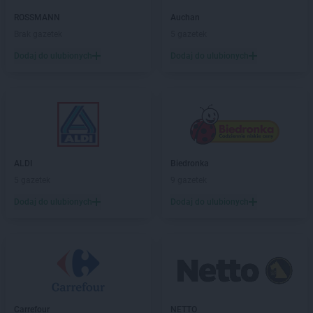
Stokrotka Supermarket
Podole
ROSSMANN
Auchan
Stokrotka Supermarket
Połaniec
Brak gazetek
5 gazetek
Stokrotka Supermarket
Police
Dodaj do ulubionych
Dodaj do ulubionych
Stokrotka Supermarket
Poniatowa
Stokrotka Supermarket
Poznań
Stokrotka Supermarket
Pruszcz Gdański
Stokrotka Supermarket
Pruszków
Stokrotka Supermarket
Przasnysz
Stokrotka Supermarket
Przeworsk
ALDI
Biedronka
Stokrotka Supermarket
Puławy
5 gazetek
9 gazetek
Stokrotka Supermarket
Puszczykowo
Dodaj do ulubionych
Dodaj do ulubionych
Stokrotka Supermarket
Radom
Stokrotka Supermarket
Radoszyce
Stokrotka Supermarket
Radymno
Stokrotka Supermarket
Radzymin
Stokrotka Supermarket
Rakszawa
Stokrotka Supermarket
Rawa Mazowiecka
Carrefour
NETTO
Stokrotka Supermarket
Rejowiec Fabryczny