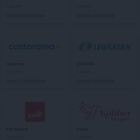
Stokrotka Supermarket
Głogów
5 gazetek
3 gazetki
Stokrotka Supermarket
Głogów Małopolski
Dodaj do ulubionych
Dodaj do ulubionych
Stokrotka Supermarket
Głowaczów
Stokrotka Supermarket
Góra Puławska
Stokrotka Supermarket
Górki
Stokrotka Supermarket
Gorzów Wielkopolski
Stokrotka Supermarket
Gorzyce
Stokrotka Supermarket
Gościeradów Ukazowy
Stokrotka Supermarket
Goworowo
castorama
LEWIATAN
Stokrotka Supermarket
Grodzisk Mazowiecki
1 gazetka
4 gazetki
Dodaj do ulubionych
Dodaj do ulubionych
Stokrotka Supermarket
Hrubieszów
Stokrotka Supermarket
Iława
Stokrotka Supermarket
Imielin
Stokrotka Supermarket
Izbica
Stokrotka Supermarket
Izdebnik
Stokrotka Supermarket
Jabłonna-Majątek
POLOmarket
Koliber
Stokrotka Supermarket
Janów Lubelski
10 gazetek
1 gazetka