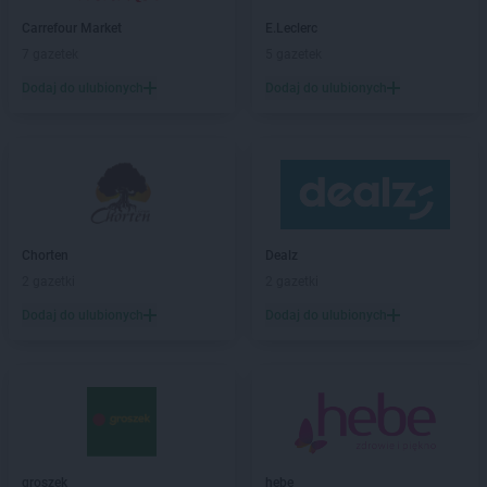
Stokrotka Supermarket
Człuchów
Carrefour Market
E.Leclerc
7 gazetek
5 gazetek
Stokrotka Supermarket
Dąbrowa Górnicza
Dodaj do ulubionych
Dodaj do ulubionych
Stokrotka Supermarket
Dąbrowica
Stokrotka Supermarket
Domaradz
Stokrotka Supermarket
Dominikowice
Stokrotka Supermarket
Dys
Stokrotka Supermarket
Działdowo
Stokrotka Supermarket
Elbląg
Chorten
Dealz
Stokrotka Supermarket
Elizówka
2 gazetki
2 gazetki
Stokrotka Supermarket
Galewice
Dodaj do ulubionych
Dodaj do ulubionych
Stokrotka Supermarket
Garbów
Stokrotka Supermarket
Garwolin
Stokrotka Supermarket
Gdańsk
Stokrotka Supermarket
Gdynia
Stokrotka Supermarket
Giedlarowa
Stokrotka Supermarket
Gliwice
groszek
hebe