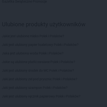
Gazetka Świąteczne Promocje
Stokrotka Supermarket
Wilczyce
Stokrotka Supermarket
Wilkowice
Stokrotka Supermarket
Włocławek
Stokrotka Supermarket
Wolbrom
Ulubione produkty użytkowników
Stokrotka Supermarket
Wolsztyn
Stokrotka Supermarket
Wrocław
Jakie jest ulubione mleko Polek i Polaków?
Stokrotka Supermarket
Wyszków
Jaki jest ulubiony papier toaletowy Polek i Polaków?
Stokrotka Supermarket
Ząbki
Stokrotka Supermarket
Ząbkowice Śląskie
Jaka jest ulubiona woda Polek i Polaków?
Stokrotka Supermarket
Zabrze
Jakie są ulubione płatki owsiane Polek i Polaków?
Stokrotka Supermarket
Zagrodno
Stokrotka Supermarket
Zamość
Jaki jest ulubiony środek do WC Polek i Polaków?
Stokrotka Supermarket
Zawiercie
Jaki jest ulubiony żel pod prysznic Polek i Polaków?
Stokrotka Supermarket
Zduńska Wola
Stokrotka Supermarket
Złocieniec
Jaki jest ulubiony szampon Polek i Polaków?
Stokrotka Supermarket
Złotoryja
Jaki jest ulubiony ręcznik papierowy Polek i Polaków?
Stokrotka Supermarket
Zwoleń