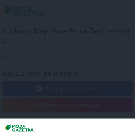
Stokrotka Supermarket
Żyraków
Stokrotka Supermarket
Żywiec
Aplikacja Moja Gazetka na Twój telefon!
Bądź z nami na bieżąco
Obserwuj nas na Facebook
Obserwuj nas na Instagram
Masz sugestie lub pytania?