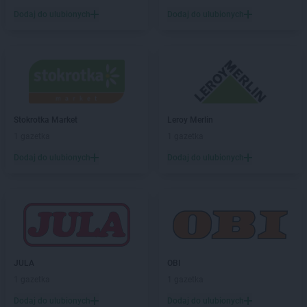
Stokrotka Supermarket
Jarocin
Dodaj do ulubionych
Dodaj do ulubionych
Stokrotka Supermarket
Jastrzębie-Zdrój
Stokrotka Supermarket
Jędrzejów
Stokrotka Supermarket
Jelcz-Laskowice
Stokrotka Supermarket
Jelenia Góra
Stokrotka Supermarket
Józefów
Stokrotka Supermarket
Kalinówka
Stokrotka Market
Leroy Merlin
Stokrotka Supermarket
Karczew
1 gazetka
1 gazetka
Stokrotka Supermarket
Katowice
Dodaj do ulubionych
Dodaj do ulubionych
Stokrotka Supermarket
Kazimierza Wielka
Stokrotka Supermarket
Kębłów
Stokrotka Supermarket
Kętrzyn
Stokrotka Supermarket
Kielce
Stokrotka Supermarket
Kiełpino
Stokrotka Supermarket
Kietrz
JULA
OBI
Stokrotka Supermarket
Klaudyn
1 gazetka
1 gazetka
Stokrotka Supermarket
Kock
Stokrotka Supermarket
Kołbiel
Dodaj do ulubionych
Dodaj do ulubionych