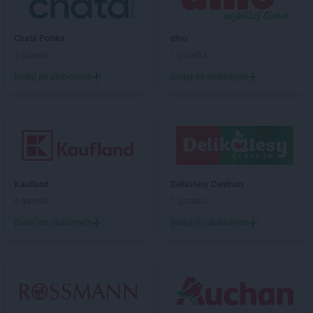
Stokrotka Supermarket
Opole Lubelskie
Stokrotka Supermarket
Ostróda
Chata Polska
dino
Stokrotka Supermarket
Ostrołęka
2 gazetki
1 gazetka
Stokrotka Supermarket
Ostrów Mazowiecka
Dodaj do ulubionych
Dodaj do ulubionych
Stokrotka Supermarket
Ostrowiec Świętokrzyski
Stokrotka Supermarket
Otwock
Stokrotka Supermarket
Ozorków
Stokrotka Supermarket
Panieńszczyzna
Stokrotka Supermarket
Parczew
Stokrotka Supermarket
Piaseczno
Kaufland
Delikatesy Centrum
Stokrotka Supermarket
Piekary Śląskie
4 gazetki
1 gazetka
Stokrotka Supermarket
Pieszyce
Dodaj do ulubionych
Dodaj do ulubionych
Stokrotka Supermarket
Piława Górna
Stokrotka Supermarket
Pionki
Stokrotka Supermarket
Piotrków Trybunalski
Stokrotka Supermarket
Piszczac
Stokrotka Supermarket
Plewiska
Stokrotka Supermarket
Pobiedziska