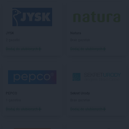
Stokrotka Supermarket
Łaszczów
Stokrotka Supermarket
Łazy
Stokrotka Supermarket
Łęczna
Stokrotka Supermarket
Łochów
Stokrotka Supermarket
Łódź
JYSK
Natura
Stokrotka Supermarket
Łomża
2 gazetki
Brak gazetek
Stokrotka Supermarket
Łuków
Dodaj do ulubionych
Dodaj do ulubionych
Stokrotka Supermarket
Łysomice
Stokrotka Supermarket
Legnica
Stokrotka Supermarket
Libiąż
Stokrotka Supermarket
Lidzbark
Stokrotka Supermarket
Lipsko
Stokrotka Supermarket
Lublin
PEPCO
Sekret Urody
1 gazetka
Brak gazetek
Stokrotka Supermarket
Maciejowice
Dodaj do ulubionych
Dodaj do ulubionych
Stokrotka Supermarket
Magnuszew
Stokrotka Supermarket
Maków Mazowiecki
Stokrotka Supermarket
Małkinia Górna