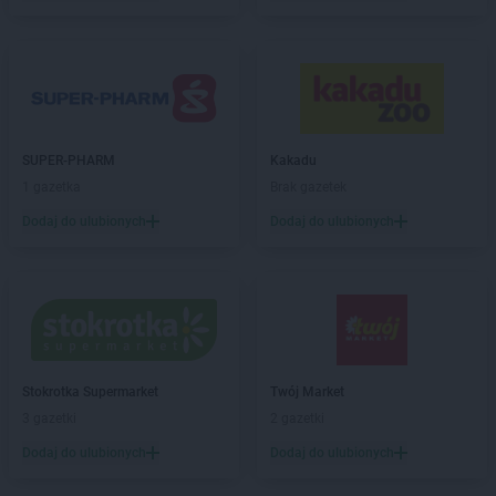
Stokrotka Supermarket
Kolno
Stokrotka Supermarket
Kołobrzeg
Stokrotka Supermarket
Koluszki
Stokrotka Supermarket
Koniecpol
Stokrotka Supermarket
Koninko
Stokrotka Supermarket
Korsze
SUPER-PHARM
Kakadu
Stokrotka Supermarket
Koszalin
1 gazetka
Brak gazetek
Stokrotka Supermarket
Kozienice
Dodaj do ulubionych
Dodaj do ulubionych
Stokrotka Supermarket
Kozubszczyzna
Stokrotka Supermarket
Kraków
Stokrotka Supermarket
Kraśnik
Stokrotka Supermarket
Krasnystaw
Stokrotka Supermarket
Krosno
Stokrotka Supermarket
Kwidzyn
Stokrotka Supermarket
Twój Market
Stokrotka Supermarket
Łabunie
3 gazetki
2 gazetki
Stokrotka Supermarket
Łagiewniki
Dodaj do ulubionych
Dodaj do ulubionych
Stokrotka Supermarket
Łajski
Stokrotka Supermarket
Łaskarzew