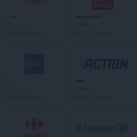
Stokrotka Supermarket
Bobrowniki
Stokrotka Supermarket
Boguchwała
Agata
Black Red White
Stokrotka Supermarket
Bolesław
Brak gazetek
1 gazetka
Stokrotka Supermarket
Bolesławiec
Dodaj do ulubionych
Dodaj do ulubionych
Stokrotka Supermarket
Borkowo
Stokrotka Supermarket
Braniewo
Stokrotka Supermarket
Brzostek
Stokrotka Supermarket
Brzóza Królewska
Stokrotka Supermarket
Bychawa
Stokrotka Supermarket
Bydgoszcz
Stokrotka Supermarket
Bytom
BLU
Action
Brak gazetek
1 gazetka
Stokrotka Supermarket
Cegłów
Dodaj do ulubionych
Dodaj do ulubionych
Stokrotka Supermarket
Chałupki
Stokrotka Supermarket
Chełm
Stokrotka Supermarket
Chojnice
Stokrotka Supermarket
Chorzów
Stokrotka Supermarket
Czeladź
Stokrotka Supermarket
Częstochowa