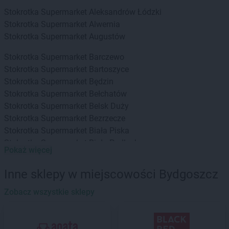
Stokrotka Supermarket
Aleksandrów Łódzki
Stokrotka Supermarket
Alwernia
Stokrotka Supermarket
Augustów
Stokrotka Supermarket
Barczewo
Stokrotka Supermarket
Bartoszyce
Stokrotka Supermarket
Będzin
Stokrotka Supermarket
Bełchatów
Stokrotka Supermarket
Belsk Duży
Stokrotka Supermarket
Bezrzecze
Stokrotka Supermarket
Biała Piska
Stokrotka Supermarket
Biała Podlaska
Pokaż więcej
Stokrotka Supermarket
Białka Tatrzańska
Stokrotka Supermarket
Białogard
Inne sklepy w miejscowości Bydgoszcz
Stokrotka Supermarket
Białystok
Stokrotka Supermarket
Zobacz wszystkie sklepy
Biecz
Stokrotka Supermarket
Bielawa
Stokrotka Supermarket
Bielsko-Biała
Stokrotka Supermarket
Biłgoraj