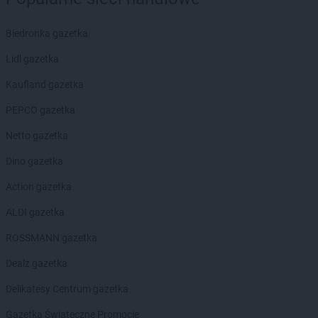
Biedronka
Chocianów
Biedronka
Chocianowice
Biedronka gazetka
Biedronka
Chociwel
Lidl gazetka
Biedronka
Choczewo
Biedronka
Chodecz
Kaufland gazetka
Biedronka
Chodel
PEPCO gazetka
Biedronka
Chodzież
Biedronka
Chojna
Netto gazetka
Biedronka
Chojnice
Dino gazetka
Biedronka
Chojnów
Biedronka
Choroszcz
Action gazetka
Biedronka
Chorzele
ALDI gazetka
Biedronka
Chorzów
Biedronka
Choszczno
ROSSMANN gazetka
Biedronka
Chotomów
Dealz gazetka
Biedronka
Chróścice
Biedronka
Chrzanów
Delikatesy Centrum gazetka
Biedronka
Chrząstowice
Gazetka Świąteczne Promocje
Biedronka
Chwaszczyno