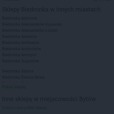
Sklepy Biedronka w innych miastach
Biedronka
Adamów
Biedronka
Aleksandrów Kujawski
Biedronka
Aleksandrów Łódzki
Biedronka
Alwernia
Biedronka
Andrespol
Biedronka
Andrychów
Biedronka
Annopol
Biedronka
Augustów
Biedronka
Babice
Biedronka
Babice Nowe
Biedronka
Babimost
Pokaż więcej
Biedronka
Baborów
Biedronka
Banie
Inne sklepy w miejscowości Bytów
Biedronka
Banie Mazurskie
Biedronka
Zobacz wszystkie sklepy
Banino
Biedronka
Baniocha