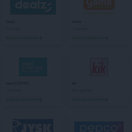
Biedronka
Białe Błota
Biedronka
Białka
Biedronka
Białka Tatrzańska
Dealz
Gama
Biedronka
Białobrzegi
2 gazetki
1 gazetka
Biedronka
Białogard
Biedronka
Biały Bór
Dodaj do ulubionych
Dodaj do ulubionych
Biedronka
Białystok
Biedronka
Biecz
Biedronka
Biedronka
Biedronka
Biedrusko
Biedronka
Bielany Wrocławskie
Biedronka
Bielawa
max ELEKTRO
kik
Biedronka
Bielsk
1 gazetka
Brak gazetek
Biedronka
Bielsk Podlaski
Dodaj do ulubionych
Dodaj do ulubionych
Biedronka
Bielsko-Biała
Biedronka
Biertowice
Biedronka
Bieruń
Biedronka
Bierutów
Biedronka
Biłgoraj