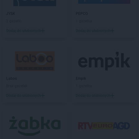
Biedronka
Biskupice
Biedronka
Biskupiec
JYSK
PEPCO
Biedronka
Blachownia
2 gazetki
1 gazetka
Biedronka
Błażowa
Dodaj do ulubionych
Dodaj do ulubionych
Biedronka
Błędów
Biedronka
Bliżyn
Biedronka
Błonie
Biedronka
Bobolice
Biedronka
Bobowa
Biedronka
Bobrowiec
Biedronka
Laboo
Bobrowniki
Empik
Biedronka
Brak gazetek
Bochnia
1 gazetka
Biedronka
Bochotnica
Dodaj do ulubionych
Dodaj do ulubionych
Biedronka
Bochotnica-Kolonia
Biedronka
Bodzentyn
Biedronka
Bogacica
Biedronka
Bogatynia
Biedronka
Boguchwała
Biedronka
Boguszów-Gorce