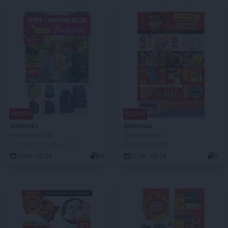
NOWA!
NOWA!
Biedronka
Biedronka
Hity i inspiracje
Tani weekend
DO ROZPOCZĘCIA 2 DNI
OSTATNI DZIEŃ!
10.08 - 22.08
44
07.08 - 08.08
3