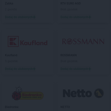
Żabka
RTV EURO AGD
Biedronka
Bojano
2 gazetki
Brak gazetek
Biedronka
Bolesławice
Biedronka
Dodaj do ulubionych
Bolesławiec
Dodaj do ulubionych
Biedronka
Bolków
Biedronka
Bolszewo
Biedronka
Bońki
Biedronka
Borek Wielkopolski
Biedronka
Borki
Biedronka
Borkowo
Kaufland
ROSSMANN
Biedronka
Borne Sulinowo
5 gazetek
Brak gazetek
Biedronka
Borówiec
Dodaj do ulubionych
Dodaj do ulubionych
Biedronka
Branice
Biedronka
Braniewo
Biedronka
Brańsk
Biedronka
Brenna
Biedronka
Brodnica
Biedronka
Brusy
Biedronka
Brwinów
Biedronka
NETTO