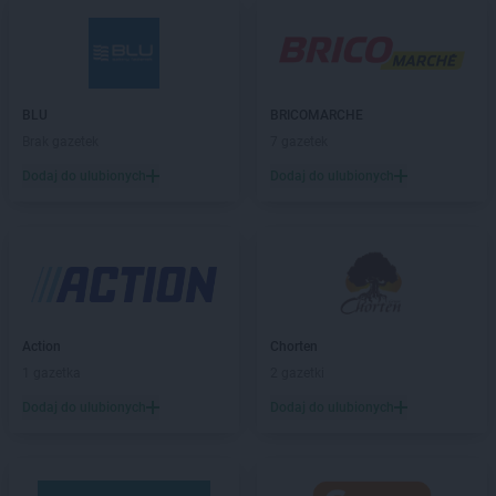
Biedronka
Baranowo
Biedronka
Barciany
Biedronka
Barcin
Biedronka
Barczewo
BLU
BRICOMARCHE
Biedronka
Bardo
Brak gazetek
7 gazetek
Biedronka
Barlinek
Dodaj do ulubionych
Dodaj do ulubionych
Biedronka
Bartoszyce
Biedronka
Barwice
Biedronka
Będzin
Biedronka
Bełchatów
Biedronka
Bełżyce
Biedronka
Bestwina
Biedronka
Bezrzecze
Action
Chorten
Biedronka
Biała
1 gazetka
2 gazetki
Biedronka
Biała Parcela
Dodaj do ulubionych
Dodaj do ulubionych
Biedronka
Biała Piska
Biedronka
Biała Podlaska
Biedronka
Biała Rawska