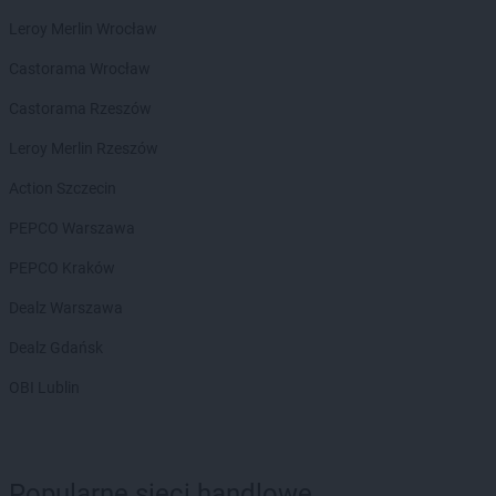
Biedronka
Byczyna
Leroy Merlin Wrocław
Biedronka
Bydgoszcz
Biedronka
Castorama Wrocław
Bystrzyca Górna
Biedronka
Bystrzyca Kłodzka
Castorama Rzeszów
Biedronka
Bytom
Biedronka
Leroy Merlin Rzeszów
Bytom Odrzański
Biedronka
Bytów
Action Szczecin
Biedronka
Cegłów
PEPCO Warszawa
Biedronka
Charzyno
PEPCO Kraków
Biedronka
Chechło
Biedronka
Chęciny
Dealz Warszawa
Biedronka
Chełm
Dealz Gdańsk
Biedronka
Chełmek
Biedronka
Chełmno
OBI Lublin
Biedronka
Chełmża
Biedronka
Chmielnik
Biedronka
Chmielów
Biedronka
Choceń
Popularne sieci handlowe