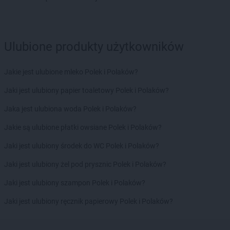
Biedronka
Chybie
Biedronka
Cianowice Duże
Biedronka
Ciążeń
Ulubione produkty użytkowników
Biedronka
Ciechanów
Biedronka
Ciechanowiec
Jakie jest ulubione mleko Polek i Polaków?
Biedronka
Ciechocinek
Biedronka
Cieplewo
Jaki jest ulubiony papier toaletowy Polek i Polaków?
Biedronka
Cieszanów
Jaka jest ulubiona woda Polek i Polaków?
Biedronka
Cieszyn
Biedronka
Cybinka
Jakie są ulubione płatki owsiane Polek i Polaków?
Biedronka
Cynków
Jaki jest ulubiony środek do WC Polek i Polaków?
Biedronka
Czajęcice
Biedronka
Czaniec
Jaki jest ulubiony żel pod prysznic Polek i Polaków?
Biedronka
Czaplinek
Jaki jest ulubiony szampon Polek i Polaków?
Biedronka
Czapury
Biedronka
Czarna
Jaki jest ulubiony ręcznik papierowy Polek i Polaków?
Biedronka
Czarna Białostocka
Biedronka
Czarna Dąbrówka