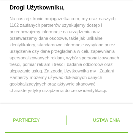
Napisz do nas:
support@mojagazetka.com
Biedronka
Czosnów
Drogi Użytkowniku,
Współpraca z nami
Biedronka
Czyżew
Na naszej stronie mojagazetka.com, my oraz naszych
Zobacz szczegóły
Biedronka
Ćmielów
1162 zaufanych partnerów uzyskujemy dostęp i
Retail Radar – analiza rynku
Biedronka
Ćwiklice
przechowujemy informacje na urządzeniu oraz
przetwarzamy dane osobowe, takie jak unikalne
Biedronka
Dąbrowa Białostocka
identyfikatory, standardowe informacje wysyłane przez
Biedronka
Dąbrowa Biskupia
Wasze ulubione produkty
urządzenie czy dane przeglądania w celu zapewniania
Biedronka
Dąbrowa Górnicza
spersonalizowanych reklam, wybór spersonalizowanych
Regulamin serwisu i polityka prywatności
Biedronka
Dąbrowa Rzeczycka
treści, pomiar reklam i treści, badanie odbiorców oraz
Biedronka
ulepszanie usług. Za zgodą Użytkownika my i Zaufani
Dąbrowa Tarnowska
Mapa strony
Partnerzy możemy używać dokładnych danych
Biedronka
Dąbrówka
geolokalizacyjnych oraz aktywnie skanować
Biedronka
Dąbrówka-Ług
Zawsze najnowsze gazetki w naszej
Wszystkie miasta z lokalizacjami sklepów
charakterystykę urządzenia do celów identyfikacji.
Biedronka
Damasławek
Ponieważ cenimy Twoją prywatność, prosimy o zgodę na
aplikacji
Biedronka
Darłowo
korzystanie z tych technologii poprzez kliknięcie
Biedronka
Dębe Wielkie
„Akceptuję”. Zgoda jest dobrowolna i zawsze możesz ją
Biedronka
Dębica
+ 1,5 mln zadowolonych kupujących
zmienić/wycofać klikając przycisk ustawień prywatności
Polska
Czechy
Ukraina
Litwa
Słowacja
Rumunia
PARTNERZY
USTAWIENIA
Biedronka
Dęblin
znajdujący się w lewym dolnym rogu strony
Biedronka
Dębnica Kaszubska