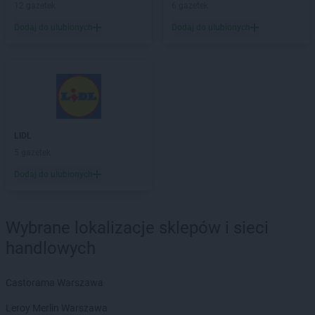
Biedronka
Brzeg
12 gazetek
6 gazetek
Biedronka
Brzeg Dolny
Dodaj do ulubionych
Dodaj do ulubionych
Biedronka
Brześć Kujawski
Biedronka
Brzesko
Biedronka
Brzeszcze
Biedronka
Brzeziny
Biedronka
Brzezna
Biedronka
Brzeźnio
LIDL
Biedronka
Brzostek
5 gazetek
Biedronka
Brzoza
Biedronka
Brzozów
Dodaj do ulubionych
Biedronka
Buczkowice
Biedronka
Budzów
Biedronka
Wybrane lokalizacje sklepów i sieci
Budzyń
Biedronka
Buk
handlowych
Biedronka
Bukowno
Biedronka
Bulowice
Castorama Warszawa
Biedronka
Busko-Zdrój
Biedronka
Leroy Merlin Warszawa
Bychawa