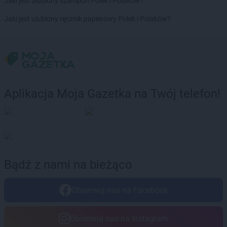
Jaki jest ulubiony szampon Polek i Polaków?
PEPCO
Czerniejewo
Jaki jest ulubiony ręcznik papierowy Polek i Polaków?
PEPCO
Czernikowo
PEPCO
Czersk
PEPCO
Czerwionka-Leszczyny
PEPCO
Częstochowa
PEPCO
Człuchów
PEPCO
Czudec
Aplikacja Moja Gazetka na Twój telefon!
PEPCO
Dąbrowa Białostocka
PEPCO
Dąbrowa Górnicza
PEPCO
Dąbrowa Tarnowska
PEPCO
Dąbrówka
PEPCO
Darłowo
Bądź z nami na bieżąco
PEPCO
Dawidy Bankowe
PEPCO
Dębe Wielkie
PEPCO
Dębica
Obserwuj nas na Facebook
PEPCO
Dęblin
PEPCO
Dębno
Obserwuj nas na Instagram
PEPCO
Dębowa