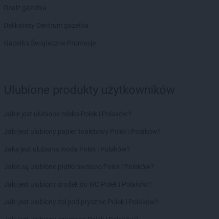
PEPCO
Chojna
Dealz gazetka
PEPCO
Chojnice
Delikatesy Centrum gazetka
PEPCO
Chojnów
PEPCO
Choroszcz
Gazetka Świąteczne Promocje
PEPCO
Chorzów
PEPCO
Choszczno
PEPCO
Chrzanów
Ulubione produkty użytkowników
PEPCO
Chwaszczyno
PEPCO
Ciechanów
PEPCO
Ciechocinek
Jakie jest ulubione mleko Polek i Polaków?
PEPCO
Cieszyn
Jaki jest ulubiony papier toaletowy Polek i Polaków?
PEPCO
Czaplinek
PEPCO
Czarna
Jaka jest ulubiona woda Polek i Polaków?
PEPCO
Czarna Białostocka
Jakie są ulubione płatki owsiane Polek i Polaków?
PEPCO
Czarnków
PEPCO
Czarny Dunajec
Jaki jest ulubiony środek do WC Polek i Polaków?
PEPCO
Czchów
Jaki jest ulubiony żel pod prysznic Polek i Polaków?
PEPCO
Czechowice-Dziedzice
PEPCO
Czeladź