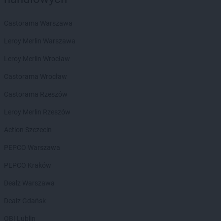
PEPCO
Bobowa
PEPCO
Bochnia
Castorama Warszawa
PEPCO
Bogatynia
PEPCO
Boguszów-Gorce
Leroy Merlin Warszawa
PEPCO
Bolesławiec
Leroy Merlin Wrocław
PEPCO
Bolszewo
PEPCO
Borek Wielkopolski
Castorama Wrocław
PEPCO
Braniewo
Castorama Rzeszów
PEPCO
Brańsk
PEPCO
Bratkowice
Leroy Merlin Rzeszów
PEPCO
Brenna
Action Szczecin
PEPCO
Brodnica
PEPCO
Brusy
PEPCO Warszawa
PEPCO
Brwinów
PEPCO Kraków
PEPCO
Brzeg
PEPCO
Brzeg Dolny
Dealz Warszawa
PEPCO
Brześć Kujawski
Dealz Gdańsk
PEPCO
Brzesko
PEPCO
Brzeszcze
OBI Lublin