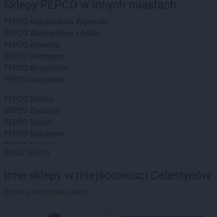
Sklepy PEPCO w innych miastach
PEPCO
Aleksandrów Kujawski
PEPCO
Aleksandrów Łódzki
PEPCO
Alwernia
PEPCO
Andrespol
PEPCO
Andrychów
PEPCO
Augustów
PEPCO
Banino
PEPCO
Baranów
PEPCO
Barcin
PEPCO
Barczewo
PEPCO
Barlinek
Pokaż więcej
PEPCO
Bartoszyce
PEPCO
Barwice
Inne sklepy w miejscowości Celestynów
PEPCO
Będzin
PEPCO
Zobacz wszystkie sklepy
Bełchatów
PEPCO
Bełżyce
PEPCO
Besko