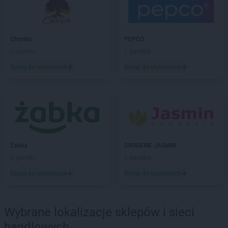
PEPCO
Bestwina
PEPCO
Biała Podlaska
PEPCO
Białe Błota
Chorten
PEPCO
PEPCO
Białobrzegi
2 gazetki
1 gazetka
PEPCO
Białogard
Dodaj do ulubionych
Dodaj do ulubionych
PEPCO
Białystok
PEPCO
Biecz
PEPCO
Biedrusko
PEPCO
Bielany Wrocławskie
PEPCO
Bielawa
PEPCO
Bielsko-Biała
PEPCO
Bieruń
Żabka
DROGERIE JASMIN
PEPCO
Bierutów
2 gazetki
1 gazetka
PEPCO
Biłgoraj
Dodaj do ulubionych
Dodaj do ulubionych
PEPCO
Biskupiec
PEPCO
Blachownia
PEPCO
Błonie
Wybrane lokalizacje sklepów i sieci
PEPCO
Bobolice
handlowych