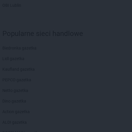
Chorten
Bogdanka
OBI Lublin
Chorten
Bojano
Chorten
Bolęcin
Chorten
Bolesławiec
Popularne sieci handlowe
Chorten
Bolimów
Chorten
Bolków
Chorten
Bolszewo
Biedronka gazetka
Chorten
Borek
Lidl gazetka
Chorten
Borki
Chorten
Borkowo
Kaufland gazetka
Chorten
Borów Wielki
PEPCO gazetka
Chorten
Borowe
Chorten
Borowina
Netto gazetka
Chorten
Borzęcin Duży
Dino gazetka
Chorten
Borzymy
Chorten
Boże
Action gazetka
Chorten
Braciejówka
ALDI gazetka
Chorten
Bramki