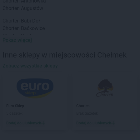
Chorten
Antonówka
Chorten
Augustów
Chorten
Babi Dół
Chorten
Baćkowice
Chorten
Bajdy
Pokaż więcej
Chorten
Bajki-Zalesie
Chorten
Bakałarzewo
Inne sklepy w miejscowości Chełmek
Chorten
Bąkowo
Chorten
Zobacz wszystkie sklepy
Banie
Chorten
Banino
Chorten
Baranowo
Chorten
Barchów
Chorten
Barcikowo
Chorten
Barcin
Euro Sklep
Chorten
Chorten
Bargłów Kościelny
5 gazetek
Brak gazetek
Chorten
Bartniki
Dodaj do ulubionych
Dodaj do ulubionych
Chorten
Bartołty Wielkie
Chorten
Bartoszyce