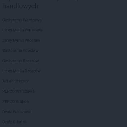
Chorten
Biedrzychowice
handlowych
Chorten
Bielany-Żyłaki
Chorten
Bielicha
Castorama Warszawa
Chorten
Bieliny
Chorten
Bielsk Podlaski
Leroy Merlin Warszawa
Chorten
Bielsko-Biała
Leroy Merlin Wrocław
Chorten
Bierwce
Chorten
Biłgoraj
Castorama Wrocław
Chorten
Biskupiec
Castorama Rzeszów
Chorten
Biskupiec-Kolonia Trzecia
Chorten
Błędowo
Leroy Merlin Rzeszów
Chorten
Blochy
Action Szczecin
Chorten
Błonie
Chorten
Bobrówka
PEPCO Warszawa
Chorten
Bobrowniki
PEPCO Kraków
Chorten
Bochnia
Chorten
Boćki
Dealz Warszawa
Chorten
Bodaczów
Dealz Gdańsk
Chorten
Bogatynia