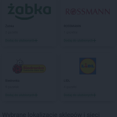
Chorten
Będzieszyn
Chorten
Bełchatów
Chorten
Bezledy
Chorten
Biała Niżna
Chorten
Biała Piska
Żabka
ROSSMANN
Chorten
Biała Podlaska
2 gazetki
1 gazetka
Chorten
Biała Rawska
Dodaj do ulubionych
Dodaj do ulubionych
Chorten
Białebłoto-Kobyla
Chorten
Białebłoto-Stara Wieś
Chorten
Białobiel
Chorten
Białobrzegi
Chorten
Białogard
Chorten
Białogóra
Biedronka
LIDL
Chorten
Białousy
9 gazetek
4 gazetki
Chorten
Białowieża
Chorten
Białożewin
Dodaj do ulubionych
Dodaj do ulubionych
Chorten
Białystok
Chorten
Biecz
Chorten
Biedaszki
Wybrane lokalizacje sklepów i sieci