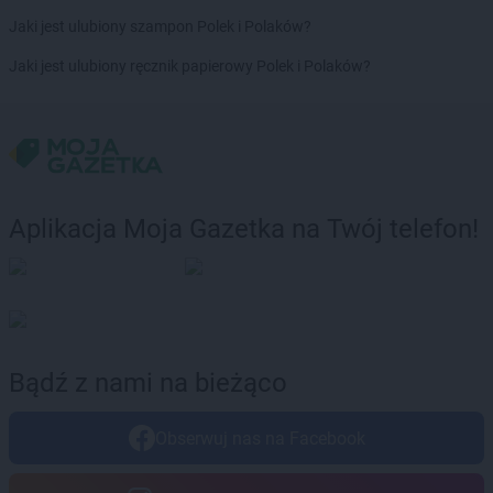
Chorten
Brzozówka
Jaki jest ulubiony szampon Polek i Polaków?
Chorten
Budki Piaseckie
Chorten
Budy Barcząckie
Jaki jest ulubiony ręcznik papierowy Polek i Polaków?
Chorten
Budziska
Chorten
Bugaj
Chorten
Buk
Chorten
Bukowiec
Chorten
Bukowina
Chorten
Burkat
Aplikacja Moja Gazetka na Twój telefon!
Chorten
Burzyn
Chorten
Bydgoszcz
Chorten
Bytom
Chorten
Bytów
Chorten
Cekcyn
Bądź z nami na bieżąco
Chorten
Celestynów
Chorten
Celiny
Obserwuj nas na Facebook
Chorten
Cepno
Chorten
Chałupy