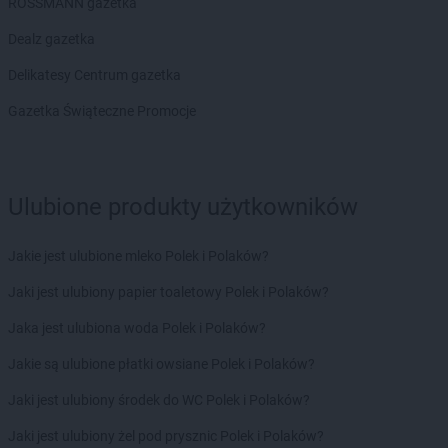
Chorten
Braniewo
ROSSMANN gazetka
Chorten
Brańsk
Dealz gazetka
Chorten
Brenna
Chorten
Brochów
Delikatesy Centrum gazetka
Chorten
Brójce
Gazetka Świąteczne Promocje
Chorten
Brok
Chorten
Brończany
Chorten
Broniewice
Chorten
Bronowo
Ulubione produkty użytkowników
Chorten
Brudki Stare
Chorten
Brusy
Jakie jest ulubione mleko Polek i Polaków?
Chorten
Brwinów
Chorten
Brzesko
Jaki jest ulubiony papier toaletowy Polek i Polaków?
Chorten
Brzeszcze
Jaka jest ulubiona woda Polek i Polaków?
Chorten
Brzezie
Chorten
Brzeźnica
Jakie są ulubione płatki owsiane Polek i Polaków?
Chorten
Brzeźnio
Jaki jest ulubiony środek do WC Polek i Polaków?
Chorten
Brzóski-Gromki
Chorten
Brzoza
Jaki jest ulubiony żel pod prysznic Polek i Polaków?