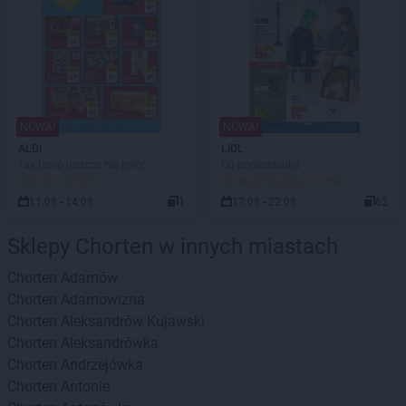
NOWA!
NOWA!
ALDI
LIDL
Tak tanio jeszcze nie było!
Od poniedziałku
JUŻ OD JUTRA!
DO ROZPOCZĘCIA 7 DNI
11.08 - 14.08
1
17.08 - 22.08
62
Sklepy Chorten w innych miastach
Chorten
Adamów
Chorten
Adamowizna
Chorten
Aleksandrów Kujawski
Chorten
Aleksandrówka
Chorten
Andrzejówka
Chorten
Antonie