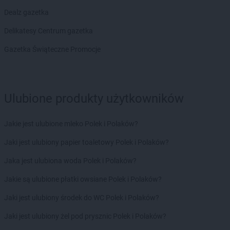
POLOmarket
Kościerzyna
Dealz gazetka
POLOmarket
Koszalin
POLOmarket
Kowalewo Pomorskie
Delikatesy Centrum gazetka
POLOmarket
Krobia
Gazetka Świąteczne Promocje
POLOmarket
Krokowa
POLOmarket
Krosno Odrzańskie
POLOmarket
Krynica Morska
POLOmarket
Krzepice
Ulubione produkty użytkowników
POLOmarket
Kurzętnik
POLOmarket
Łeba
Jakie jest ulubione mleko Polek i Polaków?
POLOmarket
Łobez
Jaki jest ulubiony papier toaletowy Polek i Polaków?
POLOmarket
Łowicz
Jaka jest ulubiona woda Polek i Polaków?
POLOmarket
Lębork
POLOmarket
Leszno
Jakie są ulubione płatki owsiane Polek i Polaków?
POLOmarket
Lewin Brzeski
Jaki jest ulubiony środek do WC Polek i Polaków?
POLOmarket
Licheń Stary
POLOmarket
Lubawa
Jaki jest ulubiony żel pod prysznic Polek i Polaków?
POLOmarket
Lubicz Górny