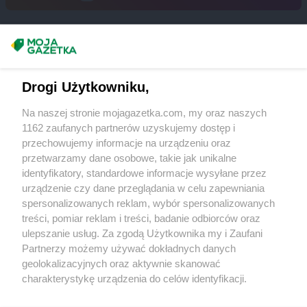
POLOmarket
Oborniki Śląskie
POLOmarket
Oleśnica
POLOmarket
Olesno
Masz sugestie lub pytania?
POLOmarket
Opalenica
POLOmarket
Opole
Napisz do nas:
support@mojagazetka.com
POLOmarket
Drogi Użytkowniku,
Orneta
Współpraca z nami
POLOmarket
Orzysz
Na naszej stronie mojagazetka.com, my oraz naszych
POLOmarket
Osielsko
Zobacz szczegóły
1162 zaufanych partnerów uzyskujemy dostęp i
POLOmarket
Ostrów Wielkopolski
Retail Radar – analiza rynku
przechowujemy informacje na urządzeniu oraz
przetwarzamy dane osobowe, takie jak unikalne
POLOmarket
Pabianice
identyfikatory, standardowe informacje wysyłane przez
POLOmarket
Paczków
Wasze ulubione produkty
urządzenie czy dane przeglądania w celu zapewniania
POLOmarket
Pasłęk
spersonalizowanych reklam, wybór spersonalizowanych
POLOmarket
Pelplin
Regulamin serwisu i polityka prywatności
treści, pomiar reklam i treści, badanie odbiorców oraz
POLOmarket
Piaski
ulepszanie usług. Za zgodą Użytkownika my i Zaufani
POLOmarket
Piekary Śląskie
Mapa strony
Partnerzy możemy używać dokładnych danych
POLOmarket
Pigża
geolokalizacyjnych oraz aktywnie skanować
Zawsze najnowsze gazetki w naszej
Wszystkie miasta z lokalizacjami sklepów
POLOmarket
Piotrków Trybunalski
charakterystykę urządzenia do celów identyfikacji.
POLOmarket
Ponieważ cenimy Twoją prywatność, prosimy o zgodę na
Pleszew
aplikacji