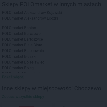
Sklepy POLOmarket w innych miastach
POLOmarket
Aleksandrów Kujawski
POLOmarket
Aleksandrów Łódzki
POLOmarket
Banino
POLOmarket
Barczewo
POLOmarket
Bartoszyce
POLOmarket
Białe Błota
POLOmarket
Blachownia
POLOmarket
Błaszki
POLOmarket
Bolesławiec
POLOmarket
Brzeg
POLOmarket
Brzozówka
Pokaż więcej
POLOmarket
Buk
POLOmarket
Byczyna
Inne sklepy w miejscowości Choczewo
POLOmarket
Bydgoszcz
POLOmarket
Zobacz wszystkie sklepy
Bytom
POLOmarket
Choczewo