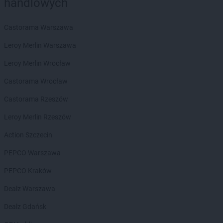
handlowych
POLOmarket
Gdańsk
Castorama Warszawa
POLOmarket
Gdynia
POLOmarket
Gliwice
Leroy Merlin Warszawa
POLOmarket
Głogów
Leroy Merlin Wrocław
POLOmarket
Golczewo
POLOmarket
Golina
Castorama Wrocław
POLOmarket
Golub-Dobrzyń
Castorama Rzeszów
POLOmarket
Górowo Iławeckie
POLOmarket
Gościcino
Leroy Merlin Rzeszów
POLOmarket
Grębocin
Action Szczecin
POLOmarket
Grodków
POLOmarket
Grzybowo
PEPCO Warszawa
POLOmarket
Hel
PEPCO Kraków
POLOmarket
Dealz Warszawa
Jabłonowo Pomorskie
POLOmarket
Janikowo
Dealz Gdańsk
POLOmarket
Jastrzębia Góra