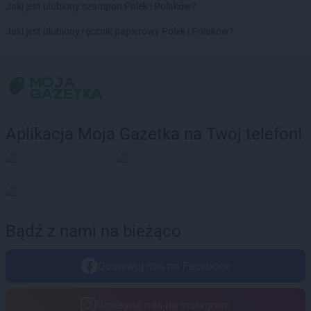
Jaki jest ulubiony szampon Polek i Polaków?
POLOmarket
Lubin
POLOmarket
Luzino
Jaki jest ulubiony ręcznik papierowy Polek i Polaków?
POLOmarket
Lwówek Śląski
POLOmarket
Maszewo
POLOmarket
Miastko
POLOmarket
Mielno
POLOmarket
Mieroszów
Aplikacja Moja Gazetka na Twój telefon!
POLOmarket
Morąg
POLOmarket
Mosina
POLOmarket
Mrocza
POLOmarket
Namysłów
POLOmarket
Nidzica
Bądź z nami na bieżąco
POLOmarket
Niemcz
POLOmarket
Nowe
Obserwuj nas na Facebook
POLOmarket
Nowy Dwór Gdański
POLOmarket
Nysa
Obserwuj nas na Instagram