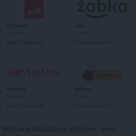
POLOmarket
Chojnice
POLOmarket
Chojnów
POLOmarket
Ciechanów
POLOmarket
Żabka
POLOmarket
Ciechocinek
10 gazetek
2 gazetki
POLOmarket
Cybinka
POLOmarket
Czaplinek
Dodaj do ulubionych
Dodaj do ulubionych
POLOmarket
Czarne
POLOmarket
Czempiń
POLOmarket
Czernikowo
POLOmarket
Czersk
POLOmarket
Częstochowa
ROSSMANN
Biedronka
POLOmarket
Dąbki
Brak gazetek
7 gazetek
POLOmarket
Darłowo
POLOmarket
Debrzno
Dodaj do ulubionych
Dodaj do ulubionych
POLOmarket
Drawsko Pomorskie
POLOmarket
Dziwnów
POLOmarket
Wybrane lokalizacje sklepów i sieci
Dziwnówek
POLOmarket
Dźwirzyno