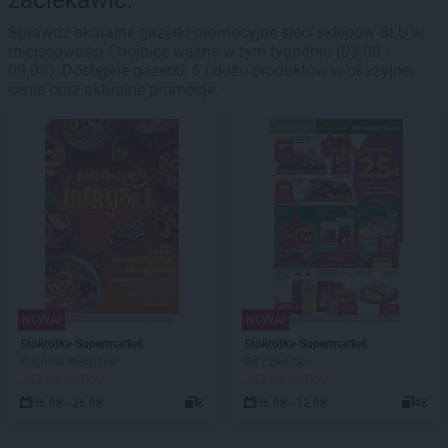
zaciekawić.
Sprawdź aktualne gazetki promocyjne sieci sklepów BLU w
miejscowości Chojnice ważne w tym tygodniu (03.08 -
09.08). Dostępne gazetki: 6 i dużo produktów w okazyjnej
cenie oraz aktualne promocje.
NOWA!
NOWA!
Stokrotka Supermarket
Stokrotka Supermarket
Kuchnia Iberyjska!
Od czwartku
JUŻ OD JUTRA!
JUŻ OD JUTRA!
06.08 - 26.08
8
06.08 - 12.08
48