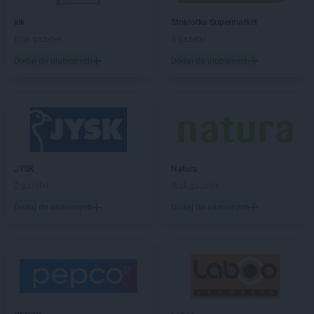
BLU
Olsztyn
BLU
Ostrowiec Świętokrzyski
kik
Stokrotka Supermarket
Brak gazetek
3 gazetki
BLU
Piła
Dodaj do ulubionych
Dodaj do ulubionych
BLU
Piotrków Trybunalski
BLU
Płońsk
BLU
Poznań
BLU
Pułtusk
BLU
Radom
BLU
Rumia
JYSK
Natura
BLU
Rzeszów
2 gazetki
Brak gazetek
BLU
Siedlce
Dodaj do ulubionych
Dodaj do ulubionych
BLU
Skarżysko-Kamienna
BLU
Skierniewice
BLU
Słupsk
BLU
Starogard Gdański
BLU
Suwałki