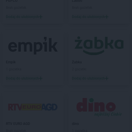
BLU
PEPCO
Świdnica
Laboo
Brak gazetek
Brak gazetek
BLU
Tarnobrzeg
Dodaj do ulubionych
Dodaj do ulubionych
BLU
Tarnów
BLU
Tczew
BLU
Toruń
BLU
Węgrów
BLU
Włocławek
Empik
Żabka
BLU
Zamość
1 gazetka
2 gazetki
BLU
Zduńska Wola
BLU
Dodaj do ulubionych
Zielona Góra
Dodaj do ulubionych
RTV EURO AGD
dino
Brak gazetek
1 gazetka