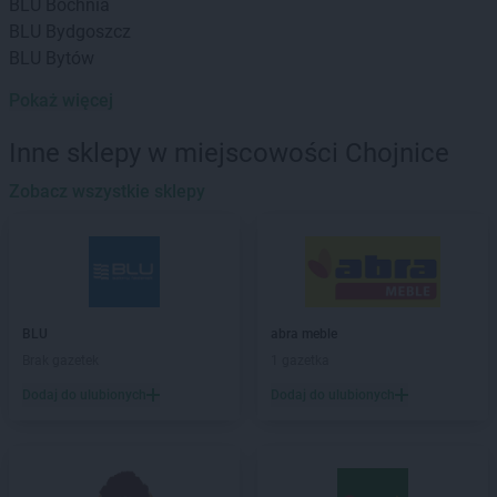
BLU
Bochnia
BLU
Bydgoszcz
BLU
Bytów
Pokaż więcej
BLU
Chełm
BLU
Chojnice
Inne sklepy w miejscowości Chojnice
BLU
Ciechanów
BLU
Cieszyn
Zobacz wszystkie sklepy
BLU
Dębica
BLU
Elbląg
BLU
Ełk
BLU
abra meble
BLU
Giżycko
Brak gazetek
1 gazetka
BLU
Gniezno
BLU
Grudziądz
Dodaj do ulubionych
Dodaj do ulubionych
BLU
Iława
BLU
Inowrocław