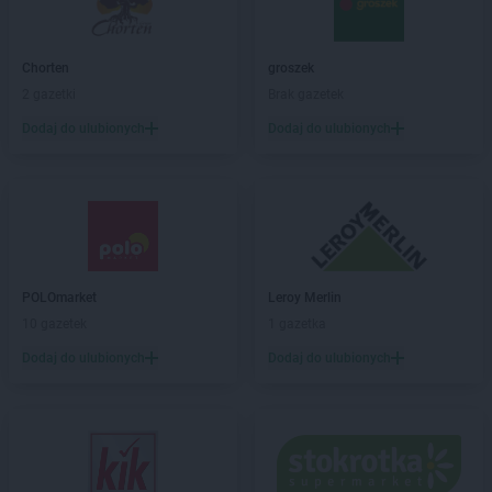
BLU
Katowice
BLU
Kędzierzyn-Koźle
BLU
Kielce
Chorten
groszek
BLU
Koluszki
2 gazetki
Brak gazetek
BLU
Koszalin
Dodaj do ulubionych
Dodaj do ulubionych
BLU
Krosno
BLU
Kwidzyn
BLU
Łódź
BLU
Łomża
BLU
Łowicz
POLOmarket
Leroy Merlin
BLU
Lublin
10 gazetek
1 gazetka
BLU
Lubliniec
Dodaj do ulubionych
Dodaj do ulubionych
BLU
Mława
BLU
Namysłów
BLU
Nowy Sącz