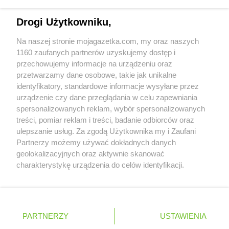
ALDI
Wieluń
Napisz do nas:
support@mojagazetka.com
ALDI
Wisła
Drogi Użytkowniku,
Współpraca z nami
ALDI
Włocławek
Na naszej stronie mojagazetka.com, my oraz naszych
ALDI
Wodzisław Śląski
Zobacz szczegóły
1160 zaufanych partnerów uzyskujemy dostęp i
ALDI
Wola Mrokowska
Retail Radar – analiza rynku
przechowujemy informacje na urządzeniu oraz
ALDI
Wołomin
przetwarzamy dane osobowe, takie jak unikalne
ALDI
Wrocław
identyfikatory, standardowe informacje wysyłane przez
ALDI
Września
Wasze ulubione produkty
urządzenie czy dane przeglądania w celu zapewniania
ALDI
Wschowa
spersonalizowanych reklam, wybór spersonalizowanych
Regulamin serwisu i polityka prywatności
treści, pomiar reklam i treści, badanie odbiorców oraz
ALDI
Ząbkowice Śląskie
ulepszanie usług. Za zgodą Użytkownika my i Zaufani
ALDI
Zabrze
Mapa strony
Partnerzy możemy używać dokładnych danych
ALDI
Zamienie
geolokalizacyjnych oraz aktywnie skanować
ALDI
Zamość
Zawsze najnowsze gazetki w naszej
Wszystkie miasta z lokalizacjami sklepów
charakterystykę urządzenia do celów identyfikacji.
ALDI
Zawiercie
Ponieważ cenimy Twoją prywatność, prosimy o zgodę na
aplikacji
ALDI
Zduńska Wola
korzystanie z tych technologii poprzez kliknięcie
ALDI
Zgierz
„Akceptuję”. Zgoda jest dobrowolna i zawsze możesz ją
+ 1,5 mln zadowolonych kupujących
zmienić/wycofać klikając przycisk ustawień prywatności
ALDI
Zgorzelec
Polska
Czechy
Ukraina
Litwa
Słowacja
Rumunia
PARTNERZY
USTAWIENIA
znajdujący się w lewym dolnym rogu strony
ALDI
Zielona Góra