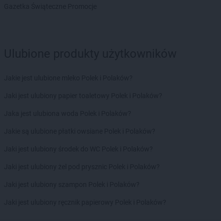
ALDI
Strzelce Opolskie
Gazetka Świąteczne Promocje
ALDI
Suchy Las
ALDI
Sulechów
ALDI
Sulęcin
ALDI
Suwałki
Ulubione produkty użytkowników
ALDI
Swarzędz
ALDI
Syców
Jakie jest ulubione mleko Polek i Polaków?
ALDI
Szczecin
Jaki jest ulubiony papier toaletowy Polek i Polaków?
ALDI
Szczecinek
ALDI
Szprotawa
Jaka jest ulubiona woda Polek i Polaków?
ALDI
Śrem
Jakie są ulubione płatki owsiane Polek i Polaków?
ALDI
Środa Wielkopolska
Jaki jest ulubiony środek do WC Polek i Polaków?
ALDI
Świdnica
ALDI
Świdnik
Jaki jest ulubiony żel pod prysznic Polek i Polaków?
ALDI
Świdwin
Jaki jest ulubiony szampon Polek i Polaków?
ALDI
Świebodzice
ALDI
Świebodzin
Jaki jest ulubiony ręcznik papierowy Polek i Polaków?
ALDI
Świecie