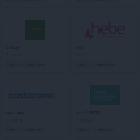
ALDI
Giżycko
ALDI
Gliwice
ALDI
Głogów
ALDI
Gniezno
ALDI
Goleniów
ALDI
Gorlice
groszek
hebe
ALDI
Gorzów Wielkopolski
5 gazetek
3 gazetki
ALDI
Gostyń
ALDI
Grajewo
Dodaj do ulubionych
Dodaj do ulubionych
ALDI
Grodzisk Mazowiecki
ALDI
Grodzisk Wielkopolski
ALDI
Grudziądz
ALDI
Gryfice
ALDI
Gubin
castorama
max ELEKTRO
ALDI
Hrubieszów
1 gazetka
1 gazetka
ALDI
Iława
Dodaj do ulubionych
Dodaj do ulubionych
ALDI
Inowrocław