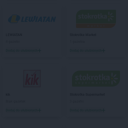
ALDI
Jarocin
ALDI
Jastrzębie-Zdrój
ALDI
Jawor
ALDI
Jaworzno
ALDI
Jędrzejów
LEWIATAN
Stokrotka Market
ALDI
Jelcz-Laskowice
4 gazetki
1 gazetka
ALDI
Jelenia Góra
Dodaj do ulubionych
Dodaj do ulubionych
ALDI
Józefów
ALDI
Kalisz
ALDI
Kamienna Góra
ALDI
Katowice
ALDI
Kędzierzyn-Koźle
ALDI
Kęty
kik
Stokrotka Supermarket
ALDI
Kielce
Brak gazetek
3 gazetki
ALDI
Kiełczewo
Dodaj do ulubionych
Dodaj do ulubionych
ALDI
Kłodzko
ALDI
Kluczbork
ALDI
Knurów