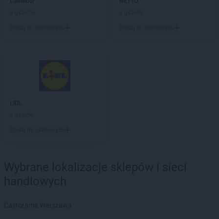
ALDI
Carrefour
Ostrołęka
NETTO
ALDI
9 gazetek
Oświęcim
4 gazetki
ALDI
Ożarów Mazowiecki
Dodaj do ulubionych
Dodaj do ulubionych
ALDI
Ozorków
ALDI
Pabianice
ALDI
Piekary Śląskie
ALDI
Piła
ALDI
Piotrków Trybunalski
ALDI
Pleszew
LIDL
ALDI
Płock
4 gazetki
ALDI
Płońsk
Dodaj do ulubionych
ALDI
Polkowice
ALDI
Poznań
ALDI
Prudnik
Wybrane lokalizacje sklepów i sieci
ALDI
Pruszków
handlowych
ALDI
Przemyśl
ALDI
Pszczyna
Castorama Warszawa
ALDI
Puck