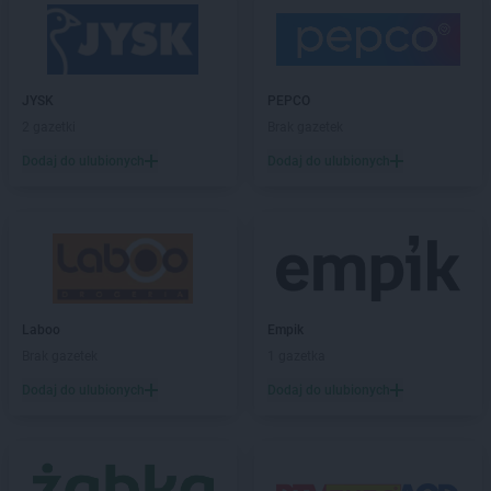
ALDI
Kobyłka
ALDI
Kołobrzeg
ALDI
Konin
ALDI
Kosakowo
JYSK
PEPCO
ALDI
Kostrzyn nad Odrą
2 gazetki
Brak gazetek
ALDI
Koszalin
Dodaj do ulubionych
Dodaj do ulubionych
ALDI
Kowale
ALDI
Koziegłowy
ALDI
Kraków
ALDI
Krapkowice
ALDI
Krosno
ALDI
Krosno Odrzańskie
Laboo
Empik
ALDI
Krotoszyn
Brak gazetek
1 gazetka
ALDI
Kruszewnia
ALDI
Kryspinów
Dodaj do ulubionych
Dodaj do ulubionych
ALDI
Kutno
ALDI
Kwidzyn
ALDI
Lębork