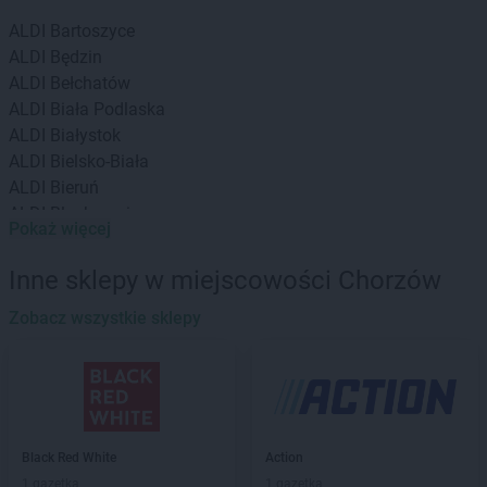
ALDI
Bartoszyce
ALDI
Będzin
ALDI
Bełchatów
ALDI
Biała Podlaska
ALDI
Białystok
ALDI
Bielsko-Biała
ALDI
Bieruń
ALDI
Blachownia
Pokaż więcej
ALDI
Bochnia
ALDI
Brzeg
Inne sklepy w miejscowości Chorzów
ALDI
Brzeziny
ALDI
Zobacz wszystkie sklepy
Bydgoszcz
ALDI
Bytom
ALDI
Chełm
ALDI
Chojnice
ALDI
Chorzów
Black Red White
Action
ALDI
Choszczno
1 gazetka
1 gazetka