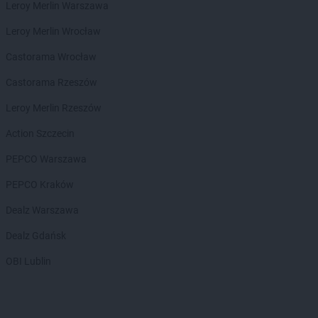
ALDI
Puławy
Leroy Merlin Warszawa
ALDI
Pyskowice
Leroy Merlin Wrocław
ALDI
Rabka-Zdrój
Castorama Wrocław
ALDI
Racibórz
ALDI
Radom
Castorama Rzeszów
ALDI
Radomsko
Leroy Merlin Rzeszów
ALDI
Radzymin
ALDI
Radzyń Podlaski
Action Szczecin
ALDI
Rawicz
PEPCO Warszawa
ALDI
Reda
ALDI
Rembelszczyzna
PEPCO Kraków
ALDI
Rokietnica
Dealz Warszawa
ALDI
Ropczyce
ALDI
Ruda Śląska
Dealz Gdańsk
ALDI
Rybnik
OBI Lublin
ALDI
Rydułtowy
ALDI
Rzeszów
ALDI
Rzgów