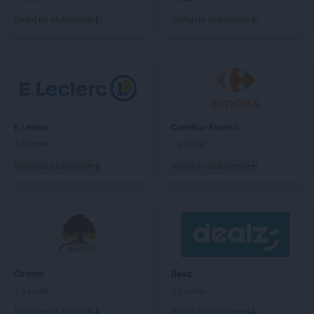
ALDI
Ciechanów
ALDI
Cieszyn
Dodaj do ulubionych
Dodaj do ulubionych
ALDI
Czechowice-Dziedzice
ALDI
Czerwionka-Leszczyny
ALDI
Częstochowa
ALDI
Dąbrowa Górnicza
ALDI
Dęblin
E.Leclerc
Carrefour Express
ALDI
Długołęka
5 gazetek
2 gazetki
ALDI
Dobra
ALDI
Drawsko Pomorskie
Dodaj do ulubionych
Dodaj do ulubionych
ALDI
Dywity
ALDI
Działdowo
ALDI
Dzierżoniów
ALDI
Elbląg
ALDI
Ełk
Chorten
Dealz
ALDI
Gdańsk
2 gazetki
2 gazetki
ALDI
Gdynia
Dodaj do ulubionych
Dodaj do ulubionych