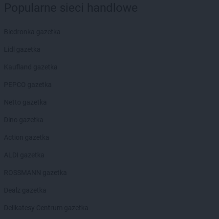
Popularne sieci handlowe
ALDI
Siemianowice Śląskie
ALDI
Sieradz
Biedronka gazetka
ALDI
Skarżysko-Kamienna
ALDI
Skawina
Lidl gazetka
ALDI
Skierniewice
Kaufland gazetka
ALDI
Słubice
ALDI
Słupsk
PEPCO gazetka
ALDI
Smolec
Netto gazetka
ALDI
Sochaczew
ALDI
Sokołów Podlaski
Dino gazetka
ALDI
Sopot
Action gazetka
ALDI
Sosnowiec
ALDI
Stalowa Wola
ALDI gazetka
ALDI
Stara Iwiczna
ROSSMANN gazetka
ALDI
Starachowice
ALDI
Stargard
Dealz gazetka
ALDI
Starogard Gdański
Delikatesy Centrum gazetka
ALDI
Strzegom