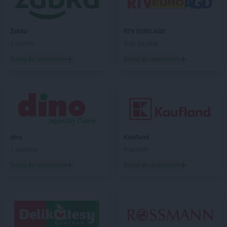
ALDI
Legionowo
ALDI
Legnica
Żabka
RTV EURO AGD
ALDI
Leszno
2 gazetki
Brak gazetek
ALDI
Lipno
ALDI
Lubań
Dodaj do ulubionych
Dodaj do ulubionych
ALDI
Lubin
ALDI
Lublin
ALDI
Lubliniec
ALDI
Luboń
ALDI
Łódź
dino
Kaufland
ALDI
Łomża
1 gazetka
4 gazetki
ALDI
Łuków
Dodaj do ulubionych
Dodaj do ulubionych
ALDI
Malbork
ALDI
Marki
ALDI
Międzyrzecz
ALDI
Mielec
ALDI
Mikołów