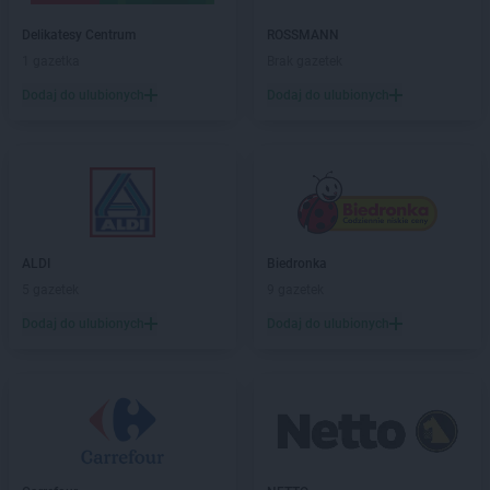
ALDI
Milanówek
Delikatesy Centrum
ROSSMANN
ALDI
Mysiadło
1 gazetka
Brak gazetek
ALDI
Myślibórz
ALDI
Mysłowice
Dodaj do ulubionych
Dodaj do ulubionych
ALDI
Myszków
ALDI
Nisko
ALDI
Nowa Sól
ALDI
Nowy Sącz
ALDI
Nowy Targ
ALDI
Biedronka
ALDI
Nysa
5 gazetek
9 gazetek
ALDI
Oława
Dodaj do ulubionych
Dodaj do ulubionych
ALDI
Oleśnica
ALDI
Olkusz
ALDI
Olsztyn
ALDI
Opoczno
ALDI
Opole
ALDI
Ostróda