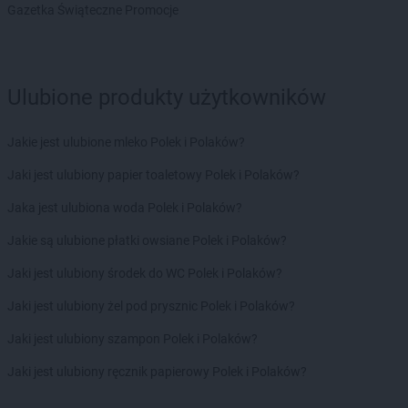
PEPCO
Jastrowie
Gazetka Świąteczne Promocje
PEPCO
Jastrzębie-Zdrój
PEPCO
Jawor
PEPCO
Jaworze
PEPCO
Jaworzno
Ulubione produkty użytkowników
PEPCO
Jedlicze
PEPCO
Jędrzejów
Jakie jest ulubione mleko Polek i Polaków?
PEPCO
Jelcz-Laskowice
Jaki jest ulubiony papier toaletowy Polek i Polaków?
PEPCO
Jelenia Góra
PEPCO
Jeziorany
Jaka jest ulubiona woda Polek i Polaków?
PEPCO
Jeżowe
Jakie są ulubione płatki owsiane Polek i Polaków?
PEPCO
Jordanów
PEPCO
Józefów
Jaki jest ulubiony środek do WC Polek i Polaków?
PEPCO
Kaliska
Jaki jest ulubiony żel pod prysznic Polek i Polaków?
PEPCO
Kalisz
Jaki jest ulubiony szampon Polek i Polaków?
PEPCO
Kałuszyn
PEPCO
Kalwaria Zebrzydowska
Jaki jest ulubiony ręcznik papierowy Polek i Polaków?
PEPCO
Kamień Pomorski