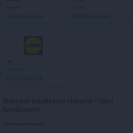
PEPCO
Carrefour
Giżycko
NETTO
PEPCO
9 gazetek
Gliwice
4 gazetki
PEPCO
Głogów
Dodaj do ulubionych
Dodaj do ulubionych
PEPCO
Głogów Małopolski
PEPCO
Głogówek
PEPCO
Główczyce
PEPCO
Głowno
PEPCO
Głubczyce
PEPCO
Głuchołazy
LIDL
PEPCO
Gniewkowo
5 gazetek
PEPCO
Gniezno
PEPCO
Dodaj do ulubionych
Godów
PEPCO
Gogolin
PEPCO
Gołdap
Wybrane lokalizacje sklepów i sieci
PEPCO
Goleniów
PEPCO
Golina
handlowych
PEPCO
Golub-Dobrzyń
PEPCO
Góra
Castorama Warszawa
PEPCO
Gorlice