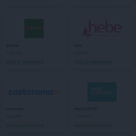
PEPCO
Bolszewo
PEPCO
Borek Wielkopolski
PEPCO
Braniewo
PEPCO
Brańsk
PEPCO
Bratkowice
PEPCO
Brenna
groszek
hebe
PEPCO
Brodnica
5 gazetek
3 gazetki
PEPCO
Brusy
Dodaj do ulubionych
Dodaj do ulubionych
PEPCO
Brwinów
PEPCO
Brzeg
PEPCO
Brzeg Dolny
PEPCO
Brześć Kujawski
PEPCO
Brzesko
PEPCO
Brzeszcze
PEPCO
Brzeziny
castorama
max ELEKTRO
PEPCO
Brzostek
1 gazetka
1 gazetka
PEPCO
Brzozów
Dodaj do ulubionych
Dodaj do ulubionych
PEPCO
Buczkowice