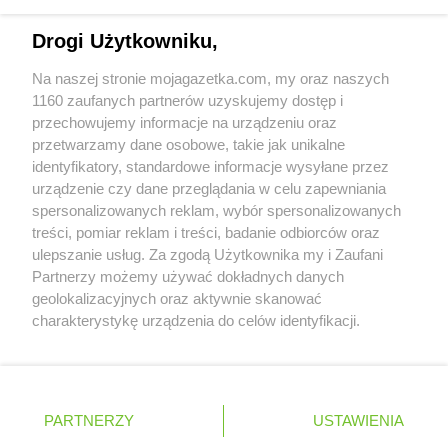
PEPCO
Kielce
Napisz do nas:
support@mojagazetka.com
PEPCO
Kiełpino
Drogi Użytkowniku,
Współpraca z nami
PEPCO
Kietrz
Na naszej stronie mojagazetka.com, my oraz naszych
PEPCO
Kleczew
Zobacz szczegóły
1160 zaufanych partnerów uzyskujemy dostęp i
PEPCO
Kleszczów
Retail Radar – analiza rynku
przechowujemy informacje na urządzeniu oraz
PEPCO
Klimkówka
przetwarzamy dane osobowe, takie jak unikalne
PEPCO
Kłobuck
identyfikatory, standardowe informacje wysyłane przez
PEPCO
Kłodawa
Wasze ulubione produkty
urządzenie czy dane przeglądania w celu zapewniania
PEPCO
Kłodzko
spersonalizowanych reklam, wybór spersonalizowanych
PEPCO
Kluczbork
Regulamin serwisu i polityka prywatności
treści, pomiar reklam i treści, badanie odbiorców oraz
PEPCO
Knurów
ulepszanie usług. Za zgodą Użytkownika my i Zaufani
Mapa strony
PEPCO
Kobiór
Partnerzy możemy używać dokładnych danych
PEPCO
Kobylanka
geolokalizacyjnych oraz aktywnie skanować
Zawsze najnowsze gazetki w naszej
Wszystkie miasta z lokalizacjami sklepów
charakterystykę urządzenia do celów identyfikacji.
PEPCO
Kobyłka
Ponieważ cenimy Twoją prywatność, prosimy o zgodę na
aplikacji
PEPCO
Kolbudy
korzystanie z tych technologii poprzez kliknięcie
PEPCO
Kolbuszowa
„Akceptuję”. Zgoda jest dobrowolna i zawsze możesz ją
PEPCO
Kolno
+ 1,5 mln zadowolonych kupujących
zmienić/wycofać klikając przycisk ustawień prywatności
Polska
Czechy
Ukraina
Litwa
Słowacja
Rumunia
PEPCO
Koło
PARTNERZY
USTAWIENIA
znajdujący się w lewym dolnym rogu strony
PEPCO
Kołobrzeg