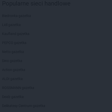
Popularne sieci handlowe
PEPCO
Hrubieszów
PEPCO
Iława
Biedronka gazetka
PEPCO
Iłża
PEPCO
Imielin
Lidl gazetka
PEPCO
Inowrocław
Kaufland gazetka
PEPCO
Istebna
PEPCO gazetka
PEPCO
Jabłonka
Netto gazetka
PEPCO
Jabłonna
PEPCO
Janikowo
Dino gazetka
PEPCO
Janów Lubelski
Action gazetka
PEPCO
Janowiec Wielkopolski
PEPCO
Januszowice
ALDI gazetka
PEPCO
Jarocin
ROSSMANN gazetka
PEPCO
Jarosław
PEPCO
Jaroszowice
Dealz gazetka
PEPCO
Jaroty
Delikatesy Centrum gazetka
PEPCO
Jasło