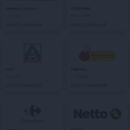
PEPCO
Drawsko Pomorskie
Delikatesy Centrum
ROSSMANN
PEPCO
Drezdenko
1 gazetka
Brak gazetek
PEPCO
Drobin
PEPCO
Drzewica
Dodaj do ulubionych
Dodaj do ulubionych
PEPCO
Duszniki-Zdrój
PEPCO
Dynów
PEPCO
Działdowo
PEPCO
Działoszyn
PEPCO
Dzierzgoń
PEPCO
Dzierżoniów
ALDI
Biedronka
5 gazetek
11 gazetek
PEPCO
Elbląg
PEPCO
Ełk
Dodaj do ulubionych
Dodaj do ulubionych
PEPCO
Garwolin
PEPCO
Gaszowice
PEPCO
Gdańsk
PEPCO
Gdów
PEPCO
Gdynia