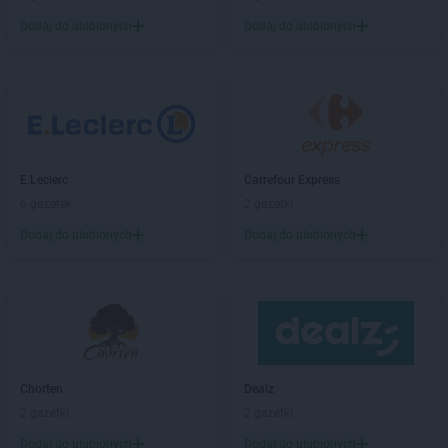
PEPCO
Białogard
Dodaj do ulubionych
Dodaj do ulubionych
PEPCO
Białystok
PEPCO
Biecz
PEPCO
Biedrusko
PEPCO
Bielany Wrocławskie
PEPCO
Bielawa
PEPCO
Bielsko-Biała
PEPCO
Bieruń
E.Leclerc
Carrefour Express
PEPCO
Bierutów
6 gazetek
2 gazetki
PEPCO
Biłgoraj
Dodaj do ulubionych
Dodaj do ulubionych
PEPCO
Biskupiec
PEPCO
Blachownia
PEPCO
Błonie
PEPCO
Bobolice
PEPCO
Bobowa
PEPCO
Bochnia
Chorten
Dealz
PEPCO
Bogatynia
2 gazetki
2 gazetki
PEPCO
Boguszów-Gorce
PEPCO
Bolesławiec
Dodaj do ulubionych
Dodaj do ulubionych