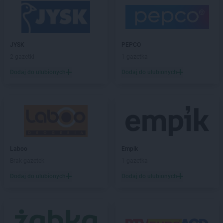
PEPCO
Chorzów
PEPCO
Choszczno
PEPCO
Chrzanów
PEPCO
Chwaszczyno
JYSK
PEPCO
PEPCO
Ciechanów
2 gazetki
1 gazetka
PEPCO
Ciechocinek
PEPCO
Cieszyn
Dodaj do ulubionych
Dodaj do ulubionych
PEPCO
Czaplinek
PEPCO
Czarna
PEPCO
Czarna Białostocka
PEPCO
Czarnków
PEPCO
Czarny Dunajec
PEPCO
Czchów
Laboo
Empik
PEPCO
Czechowice-Dziedzice
Brak gazetek
1 gazetka
PEPCO
Czeladź
Dodaj do ulubionych
Dodaj do ulubionych
PEPCO
Czerniejewo
PEPCO
Czernikowo
PEPCO
Czersk
PEPCO
Czerwionka-Leszczyny