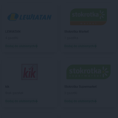
PEPCO
Buk
PEPCO
Busko-Zdrój
PEPCO
Byczyna
PEPCO
Bydgoszcz
PEPCO
Bystrzyca Kłodzka
PEPCO
LEWIATAN
Bytom
Stokrotka Market
PEPCO
4 gazetki
Bytom Odrzański
1 gazetka
PEPCO
Bytów
Dodaj do ulubionych
Dodaj do ulubionych
PEPCO
Celestynów
PEPCO
Chełm
PEPCO
Chełmno
PEPCO
Chmielnik
PEPCO
Chocianów
PEPCO
Chodzież
kik
Stokrotka Supermarket
PEPCO
Chojna
Brak gazetek
3 gazetki
PEPCO
Chojnice
Dodaj do ulubionych
Dodaj do ulubionych
PEPCO
Chojnów
PEPCO
Choroszcz