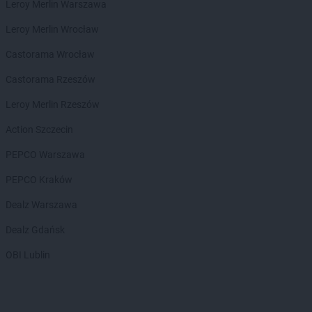
Leroy Merlin Warszawa
PEPCO
Górowo Iławeckie
PEPCO
Gorzów Wielkopolski
Leroy Merlin Wrocław
PEPCO
Gorzyce
Castorama Wrocław
PEPCO
Gostyń
PEPCO
Gostynin
Castorama Rzeszów
PEPCO
Goszczyno
Leroy Merlin Rzeszów
PEPCO
Grajewo
PEPCO
Grodków
Action Szczecin
PEPCO
Grodzisk Mazowiecki
PEPCO Warszawa
PEPCO
Grodzisk Wielkopolski
PEPCO
Grójec
PEPCO Kraków
PEPCO
Gromnik
Dealz Warszawa
PEPCO
Grudziądz
PEPCO
Gryfice
Dealz Gdańsk
PEPCO
Gryfino
OBI Lublin
PEPCO
Gryfów Śląski
PEPCO
Gubin
PEPCO
Hajnówka