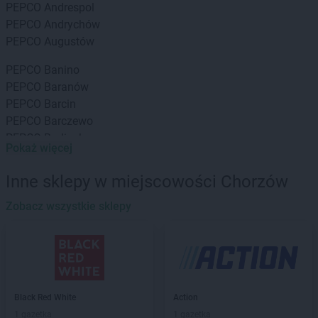
PEPCO
Andrespol
PEPCO
Andrychów
PEPCO
Augustów
PEPCO
Banino
PEPCO
Baranów
PEPCO
Barcin
PEPCO
Barczewo
PEPCO
Barlinek
Pokaż więcej
PEPCO
Bartoszyce
PEPCO
Barwice
Inne sklepy w miejscowości Chorzów
PEPCO
Będzin
PEPCO
Zobacz wszystkie sklepy
Bełchatów
PEPCO
Bełżyce
PEPCO
Besko
PEPCO
Bestwina
PEPCO
Biała Podlaska
PEPCO
Białe Błota
Black Red White
Action
PEPCO
Białobrzegi
1 gazetka
1 gazetka