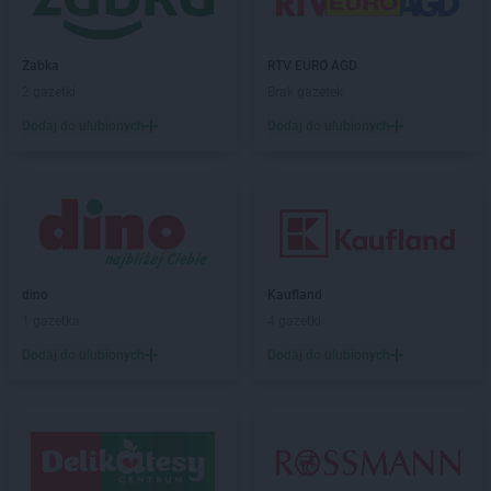
PEPCO
Częstochowa
PEPCO
Człuchów
PEPCO
Czudec
Żabka
RTV EURO AGD
2 gazetki
Brak gazetek
PEPCO
Dąbrowa Białostocka
Dodaj do ulubionych
Dodaj do ulubionych
PEPCO
Dąbrowa Górnicza
PEPCO
Dąbrowa Tarnowska
PEPCO
Dąbrówka
PEPCO
Darłowo
PEPCO
Dawidy Bankowe
PEPCO
Dębe Wielkie
PEPCO
Dębica
dino
Kaufland
PEPCO
Dęblin
1 gazetka
4 gazetki
PEPCO
Dębno
Dodaj do ulubionych
Dodaj do ulubionych
PEPCO
Dębowa
PEPCO
Debrzno
PEPCO
Dobczyce
PEPCO
Dobra
PEPCO
Dobre Miasto