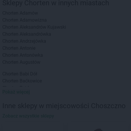
Sklepy Chorten w innych miastach
Chorten
Adamów
Chorten
Adamowizna
Chorten
Aleksandrów Kujawski
Chorten
Aleksandrówka
Chorten
Andrzejówka
Chorten
Antonie
Chorten
Antonówka
Chorten
Augustów
Chorten
Babi Dół
Chorten
Baćkowice
Chorten
Bajdy
Pokaż więcej
Chorten
Bajki-Zalesie
Chorten
Bakałarzewo
Inne sklepy w miejscowości Choszczno
Chorten
Bąkowo
Chorten
Zobacz wszystkie sklepy
Banie
Chorten
Banino
Chorten
Baranowo