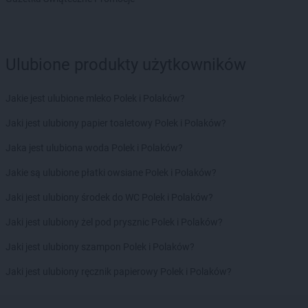
Chorten
Chojnów
Chorten
Choroszcz
Chorten
Chorzów
Chorten
Choszczewo
Ulubione produkty użytkowników
Chorten
Choszczno
Chorten
Chrzanów
Jakie jest ulubione mleko Polek i Polaków?
Chorten
Ciechanów
Chorten
Jaki jest ulubiony papier toaletowy Polek i Polaków?
Ciechanowiec
Chorten
Ciemne
Jaka jest ulubiona woda Polek i Polaków?
Chorten
Cierno-Żabieniec
Chorten
Jakie są ulubione płatki owsiane Polek i Polaków?
Cieszyn
Chorten
Cisewie
Jaki jest ulubiony środek do WC Polek i Polaków?
Chorten
Cyców-Kolonia Druga
Chorten
Jaki jest ulubiony żel pod prysznic Polek i Polaków?
Czadrów
Chorten
Czaple
Jaki jest ulubiony szampon Polek i Polaków?
Chorten
Czarna
Chorten
Jaki jest ulubiony ręcznik papierowy Polek i Polaków?
Czarna Białostocka
Chorten
Czarna Wieś Kościelna
Chorten
Czarnków