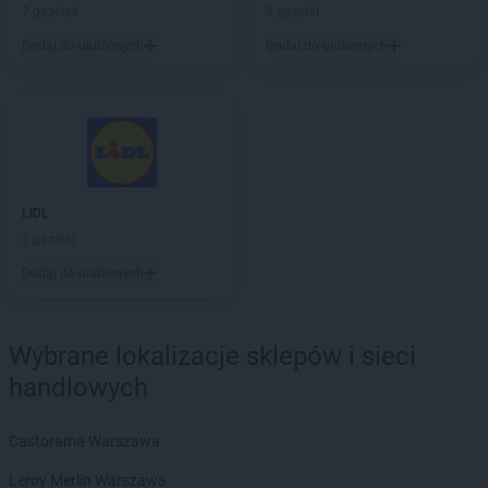
7 gazetek
3 gazetki
Chorten
Borowe
Chorten
Dodaj do ulubionych
Borowina
Dodaj do ulubionych
Chorten
Borzęcin Duży
Chorten
Borzymy
Chorten
Boże
Chorten
Braciejówka
Chorten
Bramki
Chorten
Braniewo
LIDL
Chorten
Brańsk
3 gazetki
Chorten
Brenna
Dodaj do ulubionych
Chorten
Brochów
Chorten
Brójce
Chorten
Brok
Wybrane lokalizacje sklepów i sieci
Chorten
Brończany
handlowych
Chorten
Broniewice
Chorten
Bronowo
Chorten
Brudki Stare
Castorama Warszawa
Chorten
Brusy
Leroy Merlin Warszawa