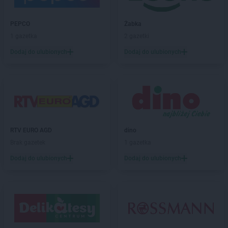
Chorten
Białogard
Chorten
Białogóra
PEPCO
Żabka
Chorten
Białousy
1 gazetka
2 gazetki
Chorten
Białowieża
Chorten
Białożewin
Dodaj do ulubionych
Dodaj do ulubionych
Chorten
Białystok
Chorten
Biecz
Chorten
Biedaszki
Chorten
Biedrzychowice
Chorten
Bielany-Żyłaki
Chorten
Bielicha
RTV EURO AGD
dino
Chorten
Bieliny
Brak gazetek
1 gazetka
Chorten
Bielsk Podlaski
Dodaj do ulubionych
Dodaj do ulubionych
Chorten
Bielsko-Biała
Chorten
Bierwce
Chorten
Biłgoraj
Chorten
Biskupiec
Chorten
Biskupiec-Kolonia Trzecia
Chorten
Błędowo