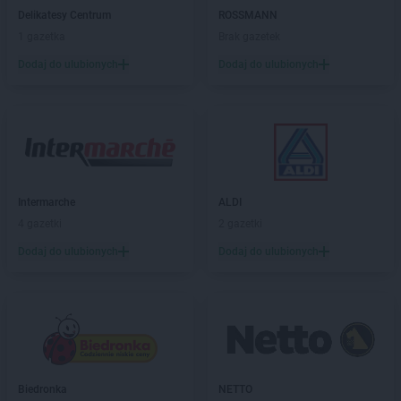
Chorten
Blochy
Delikatesy Centrum
ROSSMANN
Chorten
Błonie
1 gazetka
Brak gazetek
Chorten
Bobrówka
Dodaj do ulubionych
Dodaj do ulubionych
Chorten
Bobrowniki
Chorten
Bochnia
Chorten
Boćki
Chorten
Bodaczów
Chorten
Bogatynia
Chorten
Bogdanka
Chorten
Intermarche
Bojano
ALDI
Chorten
4 gazetki
Bolęcin
2 gazetki
Chorten
Bolesławiec
Dodaj do ulubionych
Dodaj do ulubionych
Chorten
Bolimów
Chorten
Bolków
Chorten
Bolszewo
Chorten
Borek
Chorten
Borki
Chorten
Borkowo
Biedronka
NETTO
Chorten
Borów Wielki