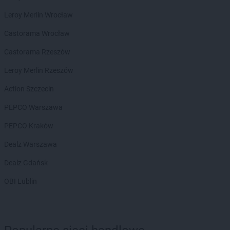
Chorten
Brwinów
Chorten
Brzesko
Leroy Merlin Wrocław
Chorten
Brzeszcze
Castorama Wrocław
Chorten
Brzezie
Chorten
Brzeźnica
Castorama Rzeszów
Chorten
Brzeźnio
Leroy Merlin Rzeszów
Chorten
Brzóski-Gromki
Chorten
Brzoza
Action Szczecin
Chorten
Brzozówka
PEPCO Warszawa
Chorten
Budki Piaseckie
Chorten
Budy Barcząckie
PEPCO Kraków
Chorten
Budziska
Dealz Warszawa
Chorten
Bugaj
Chorten
Buk
Dealz Gdańsk
Chorten
Bukowiec
OBI Lublin
Chorten
Bukowina
Chorten
Burkat
Chorten
Burzyn
Chorten
Bydgoszcz