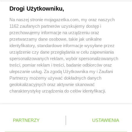
Napisz do nas:
support@mojagazetka.com
Chorten
Dąbrowa Wielka
Drogi Użytkowniku,
Współpraca z nami
Chorten
Dąbrowa-Kaski
Na naszej stronie mojagazetka.com, my oraz naszych
Chorten
Dąbrówka
Zobacz szczegóły
1162 zaufanych partnerów uzyskujemy dostęp i
Chorten
Dąbrówka Kościelna
Retail Radar – analiza rynku
przechowujemy informacje na urządzeniu oraz
Chorten
Dąbrówka Leśna
przetwarzamy dane osobowe, takie jak unikalne
Chorten
Dąbrówki
identyfikatory, standardowe informacje wysyłane przez
Chorten
Dąbrówno
Wasze ulubione produkty
urządzenie czy dane przeglądania w celu zapewniania
Chorten
Darłowo
spersonalizowanych reklam, wybór spersonalizowanych
Chorten
Dębki
Regulamin serwisu i polityka prywatności
treści, pomiar reklam i treści, badanie odbiorców oraz
Chorten
Dębna
ulepszanie usług. Za zgodą Użytkownika my i Zaufani
Mapa strony
Chorten
Dębnik
Partnerzy możemy używać dokładnych danych
Chorten
Dębno
geolokalizacyjnych oraz aktywnie skanować
Zawsze najnowsze gazetki w naszej
Wszystkie miasta z lokalizacjami sklepów
Chorten
charakterystykę urządzenia do celów identyfikacji.
Dębowica
Ponieważ cenimy Twoją prywatność, prosimy o zgodę na
aplikacji
Chorten
Debrzno
korzystanie z tych technologii poprzez kliknięcie
Chorten
Dębsk
„Akceptuję”. Zgoda jest dobrowolna i zawsze możesz ją
Chorten
Długa Kościelna
+ 1,5 mln zadowolonych kupujących
zmienić/wycofać klikając przycisk ustawień prywatności
Polska
Czechy
Ukraina
Litwa
Słowacja
Rumunia
Chorten
Długie
PARTNERZY
USTAWIENIA
znajdujący się w lewym dolnym rogu strony
Chorten
Dobre