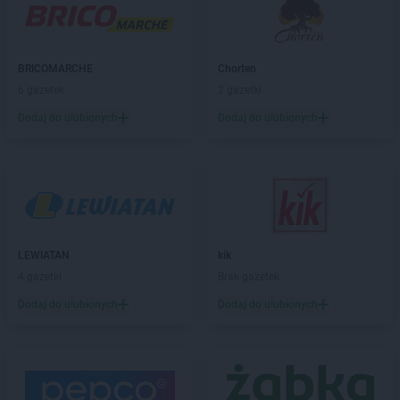
Chorten
Barchów
Chorten
Barcikowo
Chorten
Barcin
BRICOMARCHE
Chorten
Chorten
Bargłów Kościelny
6 gazetek
2 gazetki
Chorten
Bartniki
Dodaj do ulubionych
Dodaj do ulubionych
Chorten
Bartołty Wielkie
Chorten
Bartoszyce
Chorten
Będzieszyn
Chorten
Bełchatów
Chorten
Bezledy
Chorten
Biała Niżna
Chorten
Biała Piska
LEWIATAN
kik
Chorten
Biała Podlaska
4 gazetki
Brak gazetek
Chorten
Biała Rawska
Dodaj do ulubionych
Dodaj do ulubionych
Chorten
Białebłoto-Kobyla
Chorten
Białebłoto-Stara Wieś
Chorten
Białobiel
Chorten
Białobrzegi