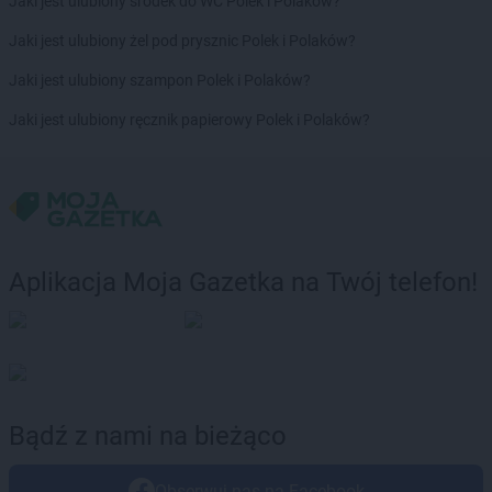
Jaki jest ulubiony środek do WC Polek i Polaków?
Biedronka
Brzeźnio
Biedronka
Brzostek
Jaki jest ulubiony żel pod prysznic Polek i Polaków?
Biedronka
Brzoza
Jaki jest ulubiony szampon Polek i Polaków?
Biedronka
Brzozów
Biedronka
Buczkowice
Jaki jest ulubiony ręcznik papierowy Polek i Polaków?
Biedronka
Budzów
Biedronka
Budzyń
Biedronka
Buk
Biedronka
Bukowno
Biedronka
Bulowice
Biedronka
Busko-Zdrój
Aplikacja Moja Gazetka na Twój telefon!
Biedronka
Bychawa
Biedronka
Byczyna
Biedronka
Bydgoszcz
Biedronka
Bystrzyca Górna
Biedronka
Bystrzyca Kłodzka
Bądź z nami na bieżąco
Biedronka
Bytom
Biedronka
Bytom Odrzański
Biedronka
Bytów
Obserwuj nas na Facebook