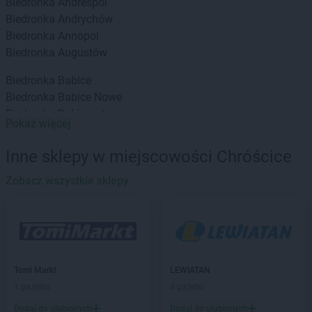
Biedronka
Andrespol
Biedronka
Andrychów
Biedronka
Annopol
Biedronka
Augustów
Biedronka
Babice
Biedronka
Babice Nowe
Biedronka
Babimost
Pokaż więcej
Biedronka
Baborów
Biedronka
Banie
Inne sklepy w miejscowości Chróścice
Biedronka
Banie Mazurskie
Biedronka
Zobacz wszystkie sklepy
Banino
Biedronka
Baniocha
Biedronka
Baranowo
Biedronka
Barciany
Biedronka
Barcin
Biedronka
Barczewo
Tomi Markt
LEWIATAN
Biedronka
Bardo
1 gazetka
4 gazetki
Biedronka
Barlinek
Dodaj do ulubionych
Dodaj do ulubionych