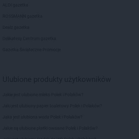
Biedronka
Borek Wielkopolski
ALDI gazetka
Biedronka
Borki
Biedronka
Borkowo
ROSSMANN gazetka
Biedronka
Borne Sulinowo
Dealz gazetka
Biedronka
Borówiec
Biedronka
Branice
Delikatesy Centrum gazetka
Biedronka
Braniewo
Gazetka Świąteczne Promocje
Biedronka
Brańsk
Biedronka
Brenna
Biedronka
Brodnica
Biedronka
Brusy
Ulubione produkty użytkowników
Biedronka
Brwinów
Biedronka
Brzeg
Jakie jest ulubione mleko Polek i Polaków?
Biedronka
Brzeg Dolny
Biedronka
Brześć Kujawski
Jaki jest ulubiony papier toaletowy Polek i Polaków?
Biedronka
Brzesko
Jaka jest ulubiona woda Polek i Polaków?
Biedronka
Brzeszcze
Biedronka
Brzeziny
Jakie są ulubione płatki owsiane Polek i Polaków?
Biedronka
Brzezna