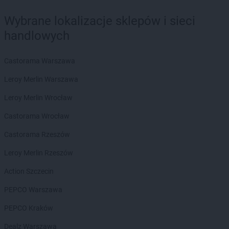
Biedronka
Biecz
Biedronka
Biedronka
Wybrane lokalizacje sklepów i sieci
Biedronka
Biedrusko
handlowych
Biedronka
Bielany Wrocławskie
Biedronka
Bielawa
Castorama Warszawa
Biedronka
Bielsk
Biedronka
Bielsk Podlaski
Leroy Merlin Warszawa
Biedronka
Bielsko-Biała
Leroy Merlin Wrocław
Biedronka
Biertowice
Biedronka
Bieruń
Castorama Wrocław
Biedronka
Bierutów
Castorama Rzeszów
Biedronka
Biłgoraj
Biedronka
Biskupice
Leroy Merlin Rzeszów
Biedronka
Biskupiec
Action Szczecin
Biedronka
Blachownia
Biedronka
Błażowa
PEPCO Warszawa
Biedronka
Błędów
PEPCO Kraków
Biedronka
Bliżyn
Biedronka
Błonie
Dealz Warszawa