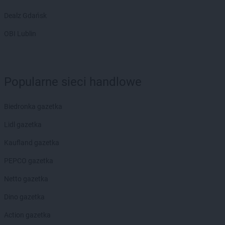
Biedronka
Bobolice
Dealz Gdańsk
Biedronka
Bobowa
Biedronka
Bobrowiec
OBI Lublin
Biedronka
Bobrowniki
Biedronka
Bochnia
Biedronka
Bochotnica
Popularne sieci handlowe
Biedronka
Bochotnica-Kolonia
Biedronka
Bodzentyn
Biedronka
Bogacica
Biedronka gazetka
Biedronka
Bogatynia
Lidl gazetka
Biedronka
Boguchwała
Biedronka
Boguszów-Gorce
Kaufland gazetka
Biedronka
Bojano
PEPCO gazetka
Biedronka
Bolesławice
Biedronka
Bolesławiec
Netto gazetka
Biedronka
Bolków
Dino gazetka
Biedronka
Bolszewo
Biedronka
Bońki
Action gazetka