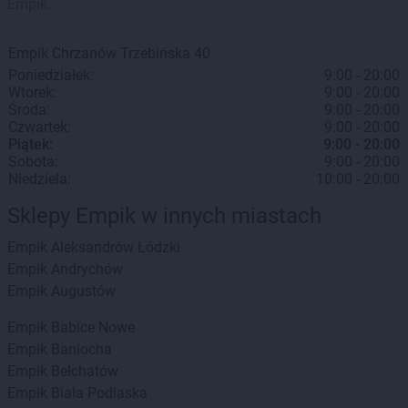
Empik.
Empik
Chrzanów
Trzebińska 40
Poniedziałek:
9:00 - 20:00
Wtorek:
9:00 - 20:00
Środa:
9:00 - 20:00
Czwartek:
9:00 - 20:00
Piątek:
9:00 - 20:00
Sobota:
9:00 - 20:00
Niedziela:
10:00 - 20:00
Sklepy Empik w innych miastach
Empik
Aleksandrów Łódzki
Empik
Andrychów
Empik
Augustów
Empik
Babice Nowe
Empik
Baniocha
Empik
Bełchatów
Empik
Biała Podlaska