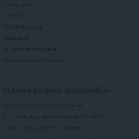
Action gazetka
Empik
Piotrków Trybunalski
Empik
Płock
ALDI gazetka
Empik
Płońsk
ROSSMANN gazetka
Empik
Podkowa Leśna
Empik
Polkowice
Dealz gazetka
Empik
Poznań
Delikatesy Centrum gazetka
Empik
Prudnik
Empik
Pruszcz Gdański
Gazetka Świąteczne Promocje
Empik
Pruszków
Empik
Przasnysz
Empik
Przemyśl
Ulubione produkty użytkowników
Empik
Pszczyna
Empik
Puławy
Empik
Pułtusk
Jakie jest ulubione mleko Polek i Polaków?
Empik
Racibórz
Jaki jest ulubiony papier toaletowy Polek i Polaków?
Empik
Radom
Jaka jest ulubiona woda Polek i Polaków?
Empik
Radomsko
Empik
Rawa Mazowiecka