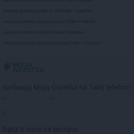
Jakie są ulubione płatki owsiane Polek i Polaków?
Empik
Rembelszczyzna
Jaki jest ulubiony środek do WC Polek i Polaków?
Empik
Ruda Śląska
Empik
Rumia
Jaki jest ulubiony żel pod prysznic Polek i Polaków?
Empik
Rybnik
Jaki jest ulubiony szampon Polek i Polaków?
Empik
Rzeszów
Jaki jest ulubiony ręcznik papierowy Polek i Polaków?
Empik
Sandomierz
Empik
Sanok
Empik
Sędziszów Małopolski
Empik
Siedlce
Empik
Sieradz
Empik
Skarżysko-Kamienna
Aplikacja Moja Gazetka na Twój telefon!
Empik
Skierniewice
Empik
Słupsk
Empik
Sochaczew
Empik
Sokołów Podlaski
Empik
Sopot
Empik
Sosnowiec
Bądź z nami na bieżąco
Empik
Spalice