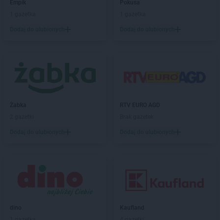
Empik
Pokusa
Empik
Jędrzejów
1 gazetka
1 gazetka
Empik
Jelenia Góra
Dodaj do ulubionych
Dodaj do ulubionych
Empik
Kalisz
Empik
Katowice
Empik
Kędzierzyn-Koźle
Empik
Kętrzyn
Empik
Kiekrz
Empik
Kielce
Żabka
RTV EURO AGD
Empik
Kiełczewo
2 gazetki
Brak gazetek
Empik
Kłodzko
Dodaj do ulubionych
Dodaj do ulubionych
Empik
Kluczbork
Empik
Knurów
Empik
Kołobrzeg
Empik
Kończewice
Empik
Konin
Empik
Konstantynów Łódzki
Empik
Kościerzyna
dino
Kaufland
Empik
Koszalin
1 gazetka
4 gazetki