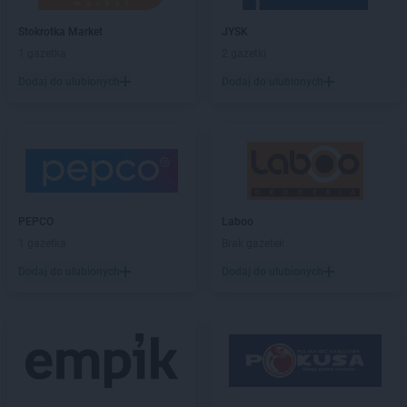
Empik
Goleniów
Stokrotka Market
JYSK
Empik
Górka
1 gazetka
2 gazetki
Empik
Gorlice
Empik
Gorzów Wielkopolski
Dodaj do ulubionych
Dodaj do ulubionych
Empik
Grodzisk Mazowiecki
Empik
Grójec
Empik
Grudziądz
Empik
Hrubieszów
Empik
Iława
PEPCO
Laboo
Empik
Inowrocław
1 gazetka
Brak gazetek
Dodaj do ulubionych
Dodaj do ulubionych
Empik
Janki
Empik
Jarocin
Empik
Jarosław
Empik
Jasło
Empik
Jastrzębie-Zdrój
Empik
Jawor
Empik
Jaworzno