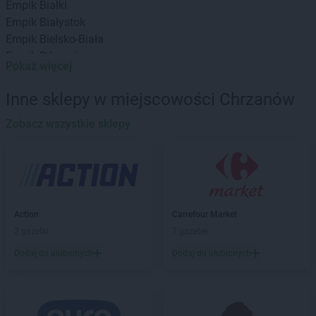
Empik
Białki
Empik
Białystok
Empik
Bielsko-Biała
Empik
Biłgoraj
Pokaż więcej
Empik
Bochnia
Empik
Bolesławiec
Inne sklepy w miejscowości Chrzanów
Empik
Braniewo
Empik
Zobacz wszystkie sklepy
Brodnica
Empik
Brzeg
Empik
Brzesko
Empik
Bydgoszcz
Empik
Bytom
Empik
Bytów
Action
Carrefour Market
2 gazetki
7 gazetek
Empik
Chełm
Empik
Chojnice
Dodaj do ulubionych
Dodaj do ulubionych
Empik
Chorzów
Empik
Chrzanów
Empik
Ciechanów