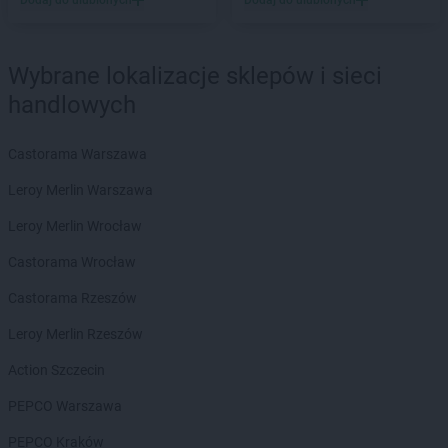
Dodaj do ulubionych
Dodaj do ulubionych
Empik
Łowicz
Empik
Łuków
Wybrane lokalizacje sklepów i sieci
Empik
Malbork
handlowych
Empik
Marcinkowo
Empik
Międzyrzecz
Empik
Mielec
Castorama Warszawa
Empik
Mikołów
Leroy Merlin Warszawa
Empik
Miłków
Empik
Mława
Leroy Merlin Wrocław
Empik
Myślenice
Castorama Wrocław
Empik
Mysłowice
Empik
Myszków
Castorama Rzeszów
Empik
Leroy Merlin Rzeszów
Namysłów
Empik
Niepołomice
Action Szczecin
Empik
Nowa Ruda
Empik
PEPCO Warszawa
Nowa Sól
Empik
Nowy Dwór Mazowiecki
PEPCO Kraków