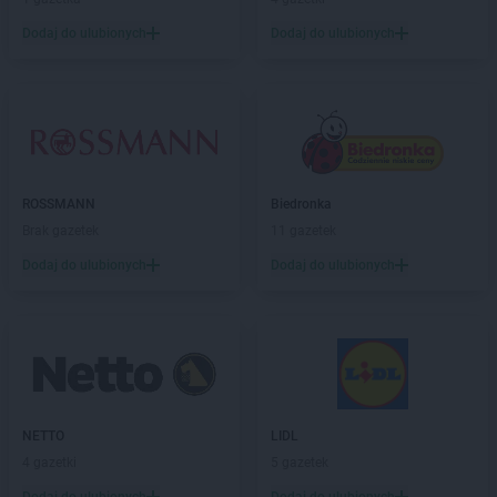
Empik
Kozienice
Dodaj do ulubionych
Dodaj do ulubionych
Empik
Kraków
Empik
Krosno
Empik
Krotoszyn
Empik
Kutno
Empik
Kwidzyn
Empik
Lębork
ROSSMANN
Biedronka
Empik
Legionowo
Brak gazetek
11 gazetek
Empik
Legnica
Dodaj do ulubionych
Dodaj do ulubionych
Empik
Leszno
Empik
Limanowa
Empik
Lubartów
Empik
Lubin
Empik
Lublin
Empik
Lubliniec
NETTO
LIDL
Empik
Łódź
4 gazetki
5 gazetek
Empik
Łomża