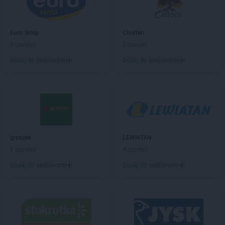
Empik
Cieszyn
Empik
Czechowice-Dziedzice
Empik
Czeladź
Euro Sklep
Chorten
Empik
Częstochowa
5 gazetek
2 gazetki
Empik
Dąbrowa Górnicza
Dodaj do ulubionych
Dodaj do ulubionych
Empik
Dębica
Empik
Działdowo
Empik
Dzierżoniów
Empik
Elbląg
Empik
Ełk
groszek
LEWIATAN
Empik
Garwolin
5 gazetek
4 gazetki
Empik
Gdańsk
Dodaj do ulubionych
Dodaj do ulubionych
Empik
Gdynia
Empik
Giżycko
Empik
Gliwice
Empik
Głogów
Empik
Gniezno