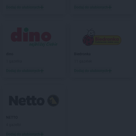
Biedronka
Bartoszyce
Dodaj do ulubionych
Dodaj do ulubionych
Biedronka
Barwice
Biedronka
Będzin
Biedronka
Bełchatów
Biedronka
Bełżyce
Biedronka
Bestwina
Biedronka
Bezrzecze
Biedronka
Biała
dino
Biedronka
Biedronka
Biała Parcela
1 gazetka
11 gazetek
Biedronka
Biała Piska
Dodaj do ulubionych
Dodaj do ulubionych
Biedronka
Biała Podlaska
Biedronka
Biała Rawska
Biedronka
Białe Błota
Biedronka
Białka
Biedronka
Białka Tatrzańska
Biedronka
Białobrzegi
Biedronka
Białogard
NETTO
Biedronka
Biały Bór
4 gazetki
Biedronka
Białystok
Dodaj do ulubionych