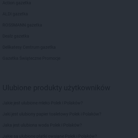
Biedronka
Borek Wielkopolski
Action gazetka
Biedronka
Borki
ALDI gazetka
Biedronka
Borkowo
Biedronka
Borne Sulinowo
ROSSMANN gazetka
Biedronka
Borówiec
Dealz gazetka
Biedronka
Branice
Biedronka
Braniewo
Delikatesy Centrum gazetka
Biedronka
Brańsk
Gazetka Świąteczne Promocje
Biedronka
Brenna
Biedronka
Brodnica
Biedronka
Brusy
Biedronka
Brwinów
Ulubione produkty użytkowników
Biedronka
Brzeg
Biedronka
Brzeg Dolny
Jakie jest ulubione mleko Polek i Polaków?
Biedronka
Brześć Kujawski
Biedronka
Brzesko
Jaki jest ulubiony papier toaletowy Polek i Polaków?
Biedronka
Brzeszcze
Jaka jest ulubiona woda Polek i Polaków?
Biedronka
Brzeziny
Biedronka
Brzezna
Jakie są ulubione płatki owsiane Polek i Polaków?