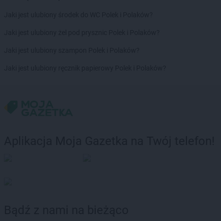
Biedronka
Brzeźnio
Jaki jest ulubiony środek do WC Polek i Polaków?
Biedronka
Brzostek
Biedronka
Brzoza
Jaki jest ulubiony żel pod prysznic Polek i Polaków?
Biedronka
Brzozów
Jaki jest ulubiony szampon Polek i Polaków?
Biedronka
Buczkowice
Biedronka
Budzów
Jaki jest ulubiony ręcznik papierowy Polek i Polaków?
Biedronka
Budzyń
Biedronka
Buk
Biedronka
Bukowno
Biedronka
Bulowice
Biedronka
Busko-Zdrój
Biedronka
Bychawa
Aplikacja Moja Gazetka na Twój telefon!
Biedronka
Byczyna
Biedronka
Bydgoszcz
Biedronka
Bystrzyca Górna
Biedronka
Bystrzyca Kłodzka
Biedronka
Bytom
Biedronka
Bytom Odrzański
Bądź z nami na bieżąco
Biedronka
Bytów