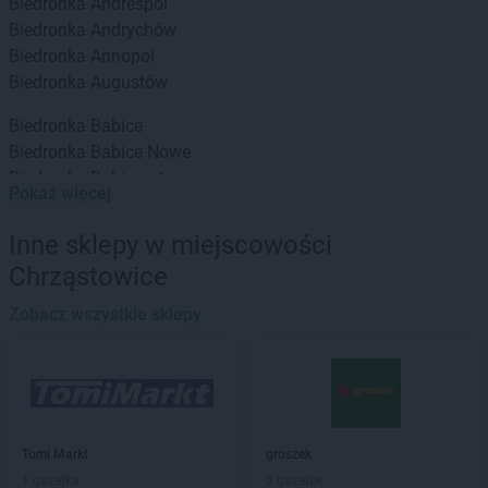
Biedronka
Andrespol
Biedronka
Andrychów
Biedronka
Annopol
Biedronka
Augustów
Biedronka
Babice
Biedronka
Babice Nowe
Biedronka
Babimost
Pokaż więcej
Biedronka
Baborów
Biedronka
Banie
Inne sklepy w miejscowości
Biedronka
Banie Mazurskie
Chrząstowice
Biedronka
Banino
Biedronka
Baniocha
Zobacz wszystkie sklepy
Biedronka
Baranowo
Biedronka
Barciany
Biedronka
Barcin
Biedronka
Barczewo
Biedronka
Bardo
Tomi Markt
groszek
Biedronka
Barlinek
1 gazetka
5 gazetek