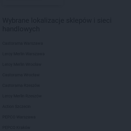
Biedronka
Biecz
Biedronka
Biedronka
Biedronka
Biedrusko
Wybrane lokalizacje sklepów i sieci
Biedronka
Bielany Wrocławskie
handlowych
Biedronka
Bielawa
Biedronka
Bielsk
Castorama Warszawa
Biedronka
Bielsk Podlaski
Biedronka
Bielsko-Biała
Leroy Merlin Warszawa
Biedronka
Biertowice
Leroy Merlin Wrocław
Biedronka
Bieruń
Biedronka
Bierutów
Castorama Wrocław
Biedronka
Biłgoraj
Castorama Rzeszów
Biedronka
Biskupice
Biedronka
Biskupiec
Leroy Merlin Rzeszów
Biedronka
Blachownia
Action Szczecin
Biedronka
Błażowa
Biedronka
Błędów
PEPCO Warszawa
Biedronka
Bliżyn
PEPCO Kraków
Biedronka
Błonie