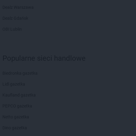
Biedronka
Bobolice
Dealz Warszawa
Biedronka
Bobowa
Dealz Gdańsk
Biedronka
Bobrowiec
Biedronka
Bobrowniki
OBI Lublin
Biedronka
Bochnia
Biedronka
Bochotnica
Biedronka
Bochotnica-Kolonia
Biedronka
Popularne sieci handlowe
Bodzentyn
Biedronka
Bogacica
Biedronka
Bogatynia
Biedronka gazetka
Biedronka
Boguchwała
Lidl gazetka
Biedronka
Boguszów-Gorce
Biedronka
Bojano
Kaufland gazetka
Biedronka
Bolesławice
PEPCO gazetka
Biedronka
Bolesławiec
Biedronka
Bolków
Netto gazetka
Biedronka
Bolszewo
Dino gazetka
Biedronka
Bońki